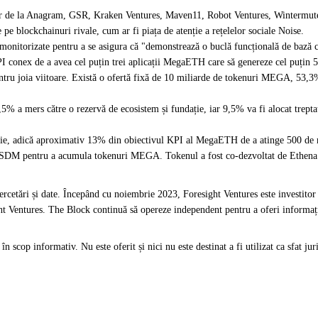
iar de la Anagram, GSR, Kraken Ventures, Maven11, Robot Ventures, Wintermute, 
 pe blockchainuri rivale, cum ar fi piața de atenție a rețelelor sociale Noise.
onitorizate pentru a se asigura că "demonstrează o buclă funcțională de bază cu 
KPI conex de a avea cel puțin trei aplicații MegaETH care să genereze cel puțin 
 joia viitoare. Există o ofertă fixă de 10 miliarde de tokenuri MEGA, 53,3% 
7,5% a mers către o rezervă de ecosistem și fundație, iar 9,5% va fi alocat trepta
ație, adică aproximativ 13% din obiectivul KPI al MegaETH de a atinge 500 d
 USDM pentru a acumula tokenuri MEGA. Tokenul a fost co-dezvoltat de Ethena
ercetări și date. Începând cu noiembrie 2023, Foresight Ventures este investitor
t Ventures. The Block continuă să opereze independent pentru a oferi informații o
scop informativ. Nu este oferit și nici nu este destinat a fi utilizat ca sfat jurid