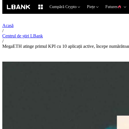
Cumpără Crypto
Piețe
Futures
Acasă
/
Centrul de știri LBank
/
MegaETH atinge primul KPI cu 10 aplicații active, începe numărătoa