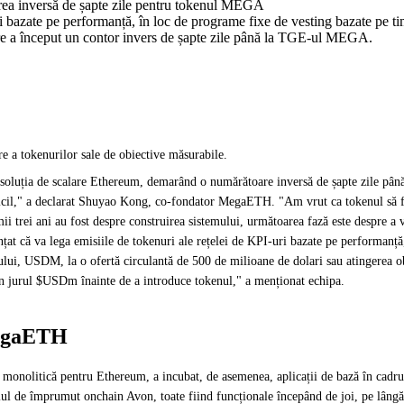
rea inversă de șapte zile pentru tokenul MEGA
 bazate pe performanță, în loc de programe fixe de vesting bazate pe ti
r care a început un contor invers de șapte zile până la TGE-ul MEGA.
e a tokenurilor sale de obiective măsurabile.
pe soluția de scalare Ethereum, demarând o numărătoare inversă de șapte zile p
ficil," a declarat Shuyao Kong, co-fondator MegaETH. "Am vrut ca tokenul să f
i trei ani au fost despre construirea sistemului, următoarea fază este despre a 
țat că va lega emisiile de tokenuri ale rețelei de KPI-uri bazate pe performanț
ului, USDM, la o ofertă circulantă de 500 de milioane de dolari sau atingerea ob
tă în jurul $USDm înainte de a introduce tokenul," a menționat echipa.
MegaETH
 monolitică pentru Ethereum, a incubat, de asemenea, aplicații de bază în cadr
ul de împrumut onchain Avon, toate fiind funcționale începând de joi, pe lângă 