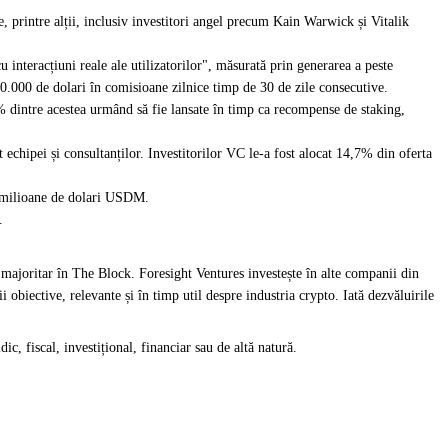
printre alții, inclusiv investitori angel precum Kain Warwick și Vitalik
interacțiuni reale ale utilizatorilor", măsurată prin generarea a peste
50.000 de dolari în comisioane zilnice timp de 30 de zile consecutive.
dintre acestea urmând să fie lansate în timp ca recompense de staking,
t echipei și consultanților. Investitorilor VC le-a fost alocat 14,7% din oferta
e milioane de dolari USDM.
.
 majoritar în The Block. Foresight Ventures investește în alte companii din
biective, relevante și în timp util despre industria crypto. Iată dezvăluirile
ic, fiscal, investițional, financiar sau de altă natură.