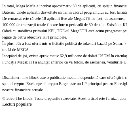
În total, Mega Mafia a incubat aproximativ 30 de aplicații, cu sprijin financ
Buterin. Unele aplicații dezvoltate inițial în cadrul programului au fost lansate
De remarcat este că cele 10 aplicații live ale MegaETH au fost, de asemenea, m
100.000 de tranzacții totale fiecare într-o perioadă de 30 de zile. Există un 
Odată cu stabilirea primului KPI, TGE-ul MegaETH este acum programat pentru
legate de patru obiective KPI principale.
În plus, 5% a fost oferit într-o licitație publică de tokenuri bazată pe Sonar, 
totală de MEGA.
Începând de joi, există aproximativ 62,9 milioane de dolari USDM în circul
Fundația MegaETH a anunțat anterior că va folosi, de asemenea, veniturile
Disclaimer: The Block este o publicație media independentă care oferă știri, c
spațiul crypto. Exchange-ul crypto Bitget este un LP principal pentru Foresigh
noastre financiare actuale.
© 2026 The Block. Toate drepturile rezervate. Acest articol este furnizat doar în 
Lecturi populare