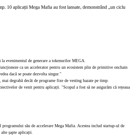
mp. 10 aplicații Mega Mafia au fost lansate, demonstrând „un ciclu
ână la evenimentul de generare a tokenurilor MEGA.
uncționeze ca un accelerator pentru un ecosistem plin de primitive onchain
vedea dacă se poate dezvolta singur."
ă, mai degrabă decât de programe fixe de vesting bazate pe timp.
iectivelor de venit pentru aplicații. "Scopul a fost să ne asigurăm că rețeaua
ul programului său de accelerare Mega Mafia. Acestea includ startup-ul de
alte șapte aplicații.