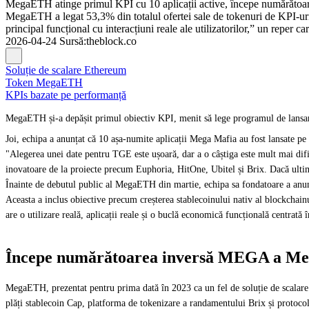
MegaETH atinge primul KPI cu 10 aplicații active, începe numărătoa
MegaETH a legat 53,3% din totalul ofertei sale de tokenuri de KPI-uri
principal funcțional cu interacțiuni reale ale utilizatorilor,” un repe
2026-04-24
Sursă
:
theblock.co
Soluție de scalare Ethereum
Token MegaETH
KPIs bazate pe performanță
MegaETH și-a depășit primul obiectiv KPI, menit să lege programul de lansar
Joi, echipa a anunțat că 10 așa-numite aplicații Mega Mafia au fost lansate 
"Alegerea unei date pentru TGE este ușoară, dar a o câștiga este mult mai di
inovatoare de la proiecte precum Euphoria, HitOne, Ubitel și Brix. Dacă ultimi
Înainte de debutul public al MegaETH din martie, echipa sa fondatoare a anun
Aceasta a inclus obiective precum creșterea stablecoinului nativ al blockchain
are o utilizare reală, aplicații reale și o buclă economică funcțională centra
Începe numărătoarea inversă MEGA a 
MegaETH, prezentat pentru prima dată în 2023 ca un fel de soluție de scalare
plăți stablecoin Cap, platforma de tokenizare a randamentului Brix și protocol