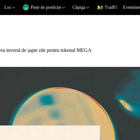
Loc
Piețe de predicție
Câştiga
TradFi
Eveniment
rea inversă de șapte zile pentru tokenul MEGA