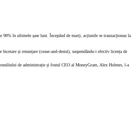
 90% în ultimele șase luni. Începând de marți, acțiunile se tranzacționau la
 încetare și renunțare (cease-and-desist), suspendându-i efectiv licența de
consiliului de administrație și fostul CEO al MoneyGram, Alex Holmes, l-a