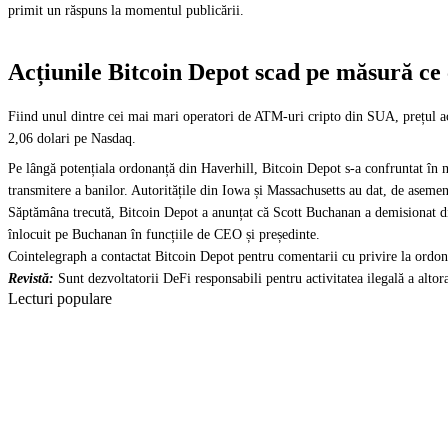
primit un răspuns la momentul publicării.
Acțiunile Bitcoin Depot scad pe măsură ce
Fiind unul dintre cei mai mari operatori de ATM-uri cripto din SUA, prețul ac
2,06 dolari pe Nasdaq.
Pe lângă potențiala ordonanță din Haverhill, Bitcoin Depot s-a confruntat în m
transmitere a banilor. Autoritățile din Iowa și Massachusetts au dat, de asemen
Săptămâna trecută, Bitcoin Depot a anunțat că Scott Buchanan a demisionat d
înlocuit pe Buchanan în funcțiile de CEO și președinte.
Cointelegraph a contactat Bitcoin Depot pentru comentarii cu privire la ordon
Revistă:
Sunt dezvoltatorii DeFi responsabili pentru activitatea ilegală a altor
Lecturi populare