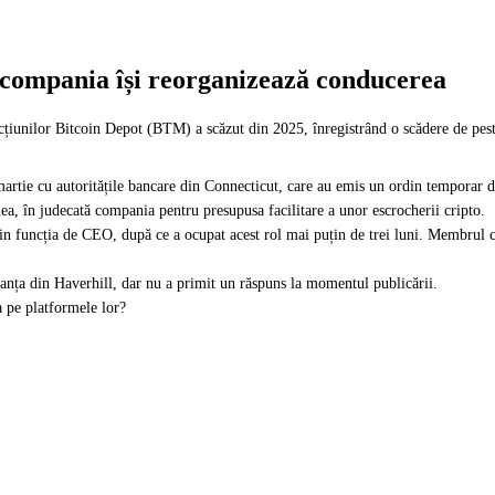
 compania își reorganizează conducerea
țiunilor Bitcoin Depot (BTM) a scăzut din 2025, înregistrând o scădere de peste
artie cu autoritățile bancare din Connecticut, care au emis un ordin temporar de
ea, în judecată compania pentru presupusa facilitare a unor escrocherii cripto.
in funcția de CEO, după ce a ocupat acest rol mai puțin de trei luni. Membrul 
anța din Haverhill, dar nu a primit un răspuns la momentul publicării.
a pe platformele lor?