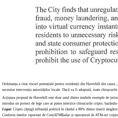
Ordonanța a citat riscuri potențiale pentru rezidenții din Haverhill din cauza „f
necesitat intervenția autorităților locale. Dacă va fi adoptată, toate chioșcuri
Acțiunea propusă de Haverhill este doar unul dintre multele exemple de jurisdic
introdus un proiect de lege care ar putea interzice chioșcurile cripto, bazându
Legat:
Cripto câștigă influență politică în rândul a 80% dintre tinerii alegăto
Conform datelor raportate de CoinATMRadar și operatorul de ATM-uri cripto Bi