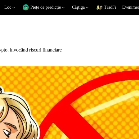
Loc
Piețe de predicție
Câştiga
TradFi
Eveniment
pto, invocând riscuri financiare