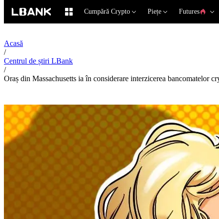
Cumpără Crypto
Piețe
Futures
Acasă
/
Centrul de știri LBank
/
Oraș din Massachusetts ia în considerare interzicerea bancomatelor cry