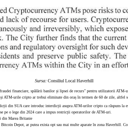
Sursa:
Consiliul Local Haverhill
raudei financiare, spălării banilor și lipsei de recurs” pentru utilizatorii ATM-ur
le și ATM-urile cripto ar trebui eliminate din oraș în termen de 60 de zile, altfel
ții din SUA care introduc interdicții asupra ATM-urilor cripto ca răspuns la escr
-se pe o lege din 2024 care a impus restricții operatorilor de ATM-uri.
ri din Marea Britanie
tcoin Depot, ar putea exista opt sau mai multe aparate în zona Haverhill. Coin