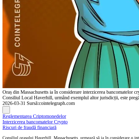
Oraș din Massachusetts ia în considerare interzicerea bancomatelor cry
Consiliul Local Haverhill, urmând exemplul altor jurisdicții, este pregă
2026-03-31
Sursă
:
cointelegraph.com
Reglementarea Criptomonedelor
Interzicerea bancomatelor Crypto
Riscuri de fraudă financiară
Consiliul orașului Haverhill, Massachusetts, urmează să ia în considerare o 