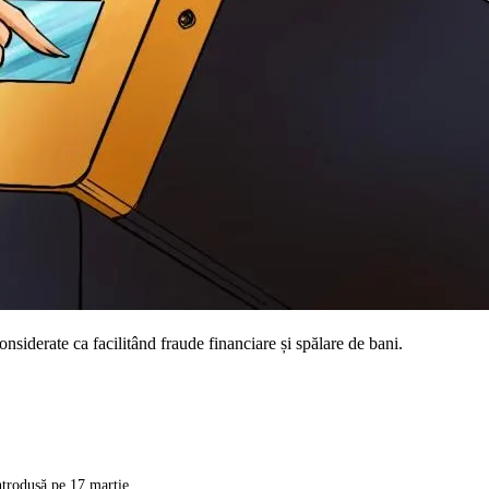
nsiderate ca facilitând fraude financiare și spălare de bani.
ntrodusă pe 17 martie.