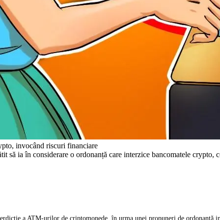
pto, invocând riscuri financiare
tit să ia în considerare o ordonanță care interzice bancomatele crypto, co
interdicție a ATM-urilor de criptomonede, în urma unei propuneri de ordonanță i