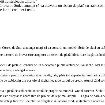
it cu stablecoin „hibrid”
oreea de Sud, a anunțat că va dezvolta un sistem de plată cu stablecoi
e lor de credit existente.
 Coreea de Sud, a anunțat marți că va construi un model hibrid de plată cu st
o cerere de brevet care acoperea un sistem de plată hibrid care leagă cardurile d
odelul de plată cu carduri pe un blockchain public alături de Avalanche. Mai mu
econtări, a adăugat aceasta.
intrare pentru stablecoins și active digitale, păstrând experiența familiară a uti
e de stablecoin din portofelul digital legat de cardul de credit. Atunci când sol
nța o piață de stablecoin ancorată de propria sa monedă, wonul coreean. Stabili
ns este așteptat să apară într-un proiect de lege mai amplu — Legea de bază a ac
fintech și furnizorii de plăți se pregătesc să lanseze produse stablecoin odată c