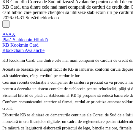
KB Card din Coreea de Sud utilizează Avalanche pentru cardul de cred
KB Card, una dintre cele mai mari companii de carduri de credit din C
card hibrid care permite clienților să utilizeze stablecoin-uri pe carduril
2026-03-31
Sursă
:
theblock.co
AVAX
Plată Stablecoin Hibridă
KB Kookmin Card
Blockchain Avalanche
KB Kookmin Card, una dintre cele mai mari companii de carduri de credit din
Aceasta se bazează pe anunțul făcut de KB în ianuarie, conform căruia depusese 
atât stablecoins, cât și creditul pe cardurile lor.
Cea mai recentă declarație a companiei de carduri a precizat că va proiecta m
pentru a dezvolta un sistem complet de stablecoin pentru reîncărcări, plăți și d
Sistemul hibrid de plată cu stablecoin al KB își propune să reducă barierele de 
Conform comunicatului anterior al firmei, cardul ar prioritiza automat solduril
credit.
Eforturile KB se aliniază cu demersurile continue ale Coreei de Sud de a înfii
monetară în era finanțelor digitale, un cadru de reglementare pentru stablecoi
Pe măsură ce legiuitorii elaborează proiectul de lege, băncile majore, firmele 