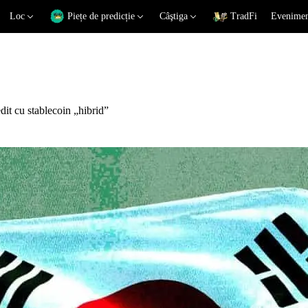
Loc
Piețe de predicție
Câştiga
TradFi
Eveniment
it cu stablecoin „hibrid”