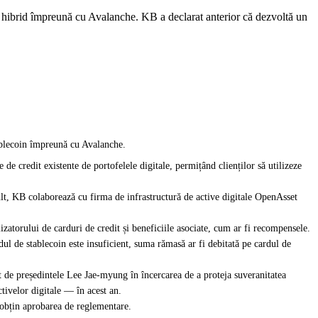
n hibrid împreună cu Avalanche. KB a declarat anterior că dezvoltă un
ablecoin împreună cu Avalanche.
e credit existente de portofelele digitale, permițând clienților să utilizeze
lt, KB colaborează cu firma de infrastructură de active digitale OpenAsset
lizatorului de carduri de credit și beneficiile asociate, cum ar fi recompensele.
dul de stablecoin este insuficient, suma rămasă ar fi debitată pe cardul de
t de președintele Lee Jae-myung în încercarea de a proteja suveranitatea
tivelor digitale — în acest an.
e obțin aprobarea de reglementare.