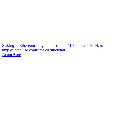
Staking-ul Ethereum atinge un record de 41,7 milioane ETH, în
timp ce prețul se confruntă cu dificultăți
Acum 9 ore