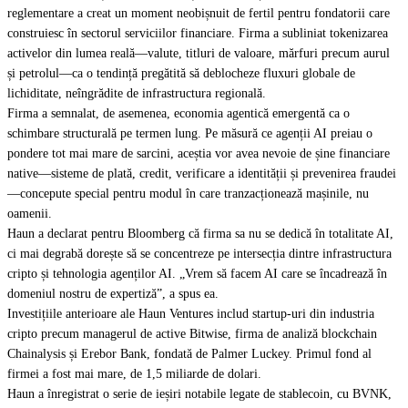
reglementare a creat un moment neobișnuit de fertil pentru fondatorii care
construiesc în sectorul serviciilor financiare. Firma a subliniat tokenizarea
activelor din lumea reală—valute, titluri de valoare, mărfuri precum aurul
și petrolul—ca o tendință pregătită să deblocheze fluxuri globale de
lichiditate, neîngrădite de infrastructura regională.
Firma a semnalat, de asemenea, economia agentică emergentă ca o
schimbare structurală pe termen lung. Pe măsură ce agenții AI preiau o
pondere tot mai mare de sarcini, aceștia vor avea nevoie de șine financiare
native—sisteme de plată, credit, verificare a identității și prevenirea fraudei
—concepute special pentru modul în care tranzacționează mașinile, nu
oamenii.
Haun a declarat pentru
Bloomberg
că firma sa nu se dedică în totalitate AI,
ci mai degrabă dorește să se concentreze pe intersecția dintre infrastructura
cripto și tehnologia agenților AI. „Vrem să facem AI care se încadrează în
domeniul nostru de expertiză”, a spus ea.
Investițiile anterioare ale Haun Ventures includ startup-uri din industria
cripto precum managerul de active Bitwise, firma de analiză blockchain
Chainalysis și Erebor Bank, fondată de Palmer Luckey. Primul fond al
firmei a fost mai mare, de 1,5 miliarde de dolari.
Haun a înregistrat o serie de ieșiri notabile legate de stablecoin, cu BVNK,