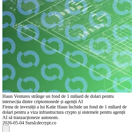
Haun Ventures strânge un fond de 1 miliard de dolari pentru
intersecția dintre criptomonede și agenții AI
Firma de investiții a lui Katie Haun închide un fond de 1 miliard de
dolari pentru a viza infrastructura crypto și sistemele pentru agenții
AI să tranzacționeze autonom.
2026-05-04
Sursă
:
decrypt.co