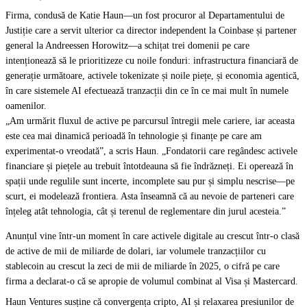
Firma, condusă de Katie Haun—un fost procuror al Departamentului de
Justiție care a servit ulterior ca director independent la Coinbase și partener
general la Andreessen Horowitz—a schițat trei domenii pe care
intenționează să le prioritizeze cu noile fonduri: infrastructura financiară de
generație următoare, activele tokenizate și noile piețe, și economia agentică,
în care sistemele AI efectuează tranzacții din ce în ce mai mult în numele
oamenilor.
„Am urmărit fluxul de active pe parcursul întregii mele cariere, iar aceasta
este cea mai dinamică perioadă în tehnologie și finanțe pe care am
experimentat-o vreodată”, a scris Haun. „Fondatorii care regândesc activele
financiare și piețele au trebuit întotdeauna să fie îndrăzneți. Ei operează în
spații unde regulile sunt incerte, incomplete sau pur și simplu nescrise—pe
scurt, ei modelează frontiera. Asta înseamnă că au nevoie de parteneri care
înțeleg atât tehnologia, cât și terenul de reglementare din jurul acesteia.”
Anunțul vine într-un moment în care activele digitale au crescut într-o clasă
de active de mii de miliarde de dolari, iar volumele tranzacțiilor cu
stablecoin au crescut la zeci de mii de miliarde în 2025, o cifră pe care
firma a declarat-o că se apropie de volumul combinat al Visa și Mastercard.
Haun Ventures susține că convergența cripto, AI și relaxarea presiunilor de