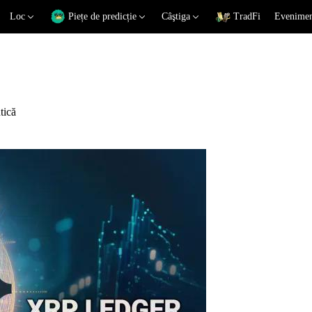
Loc
Piețe de predicție
Câştiga
TradFi
Eveniment
tică