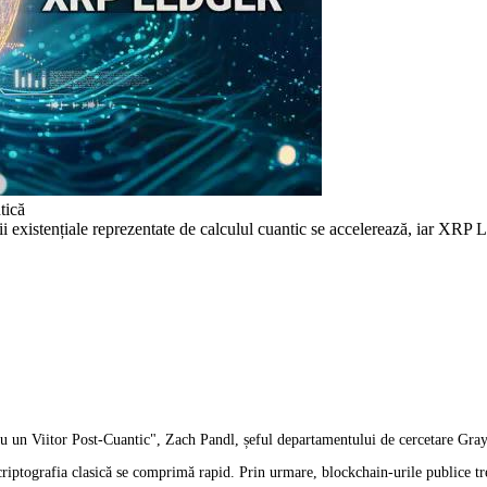
tică
i existențiale reprezentate de calculul cuantic se accelerează, iar XRP 
tru un Viitor Post-Cuantic", Zach Pandl, șeful departamentului de cercetare Gr
criptografia clasică se comprimă rapid. Prin urmare, blockchain-urile publice tr