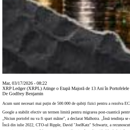
Mar, 03/17/2026 - 08:22
XRP Ledger (XRPL) Atinge o Etapă Majoră de 13 Ani în Portofelel
De Godfrey Benjamin
Acum sunt necesari mai puțin de 500.000 de qubiți fizici pentru a rezolva EC
Google a stabilit efectiv un termen limită pentru migrarea post-cuantică pent
„Niciun portofel nu va fi spart mâine”, a declarat Malhotra. „Însă tendința se
Încă din iulie 2022, CTO-ul Ripple, David "JoelKatz" Schwartz, a recunoscut că