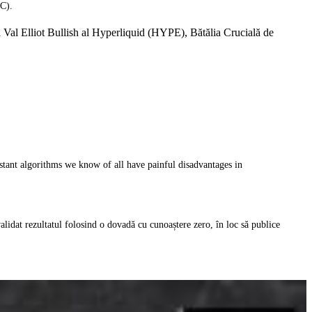
QC).
al Elliot Bullish al Hyperliquid (HYPE), Bătălia Crucială de
stant algorithms we know of all have painful disadvantages in
lidat rezultatul folosind o dovadă cu cunoaștere zero, în loc să publice