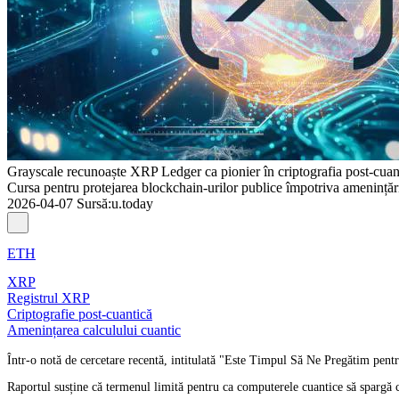
Grayscale recunoaște XRP Ledger ca pionier în criptografia post-cuan
Cursa pentru protejarea blockchain-urilor publice împotriva amenințări
2026-04-07
Sursă
:
u.today
ETH
XRP
Registrul XRP
Criptografie post-cuantică
Amenințarea calculului cuantic
Într-o notă de cercetare recentă, intitulată "Este Timpul Să Ne Pregătim pen
Raportul susține că termenul limită pentru ca computerele cuantice să spargă 