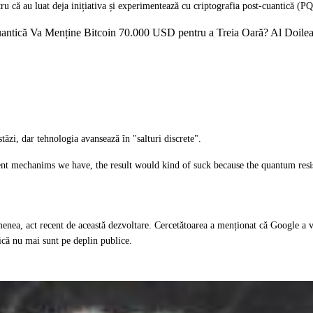
 că au luat deja inițiativa și experimentează cu criptografia post-cuantică (P
antică Va Menține Bitcoin 70.000 USD pentru a Treia Oară? Al Doilea V
tăzi, dar tehnologia avansează în "salturi discrete".
ent mechanims we have, the result would kind of suck because the quantum resi
enea, act recent de această dezvoltare. Cercetătoarea a menționat că Google a va
ică nu mai sunt pe deplin publice.