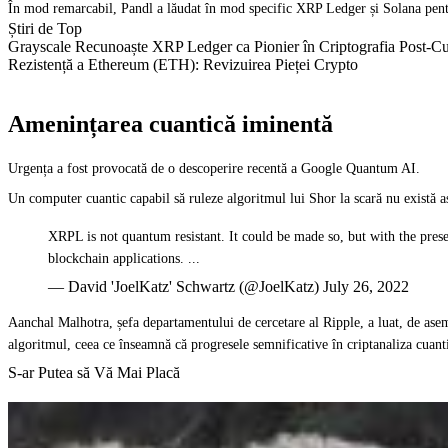
În mod remarcabil, Pandl a lăudat în mod specific XRP Ledger și Solana pentru
Știri de Top
Grayscale Recunoaște XRP Ledger ca Pionier în Criptografia Post-Cu
Rezistență a Ethereum (ETH): Revizuirea Pieței Crypto
Amenințarea cuantică iminentă
Urgența a fost provocată de o descoperire recentă a Google Quantum AI.
Un computer cuantic capabil să ruleze algoritmul lui Shor la scară nu există as
XRPL is not quantum resistant. It could be made so, but with the pres
blockchain applications. ...
— David 'JoelKatz' Schwartz (@JoelKatz) July 26, 2022
Aanchal Malhotra, șefa departamentului de cercetare al Ripple, a luat, de asem
algoritmul, ceea ce înseamnă că progresele semnificative în criptanaliza cuant
S-ar Putea să Vă Mai Placă