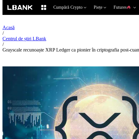
Cumpără Crypto
Piețe
Futures
Acasă
/
Centrul de știri LBank
/
Grayscale recunoaște XRP Ledger ca pionier în criptografia post-cuan