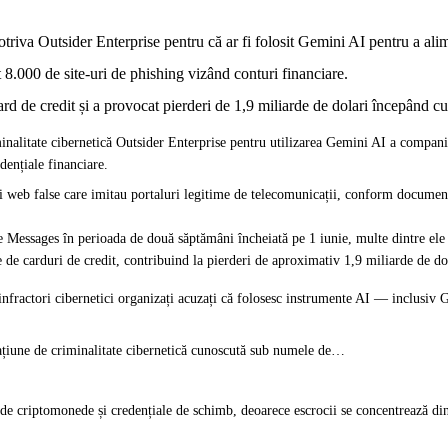
triva Outsider Enterprise pentru că ar fi folosit Gemini AI pentru a al
t 8.000 de site-uri de phishing vizând conturi financiare.
d de credit și a provocat pierderi de 1,9 miliarde de dolari începând cu
inalitate cibernetică Outsider Enterprise pentru utilizarea Gemini AI a compani
dențiale financiare.
ri web false care imitau portaluri legitime de telecomunicații, conform documente
Messages în perioada de două săptămâni încheiată pe 1 iunie, multe dintre ele 
 de carduri de credit, contribuind la pierderi de aproximativ 1,9 miliarde de do
infractori cibernetici organizați acuzați că folosesc instrumente AI — inclusiv
rațiune de criminalitate cibernetică cunoscută sub numele de…
le de criptomonede și credențiale de schimb, deoarece escrocii se concentrează din