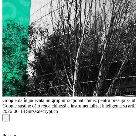
Google dă în judecată un grup infracțional chinez pentru presupusa uti
Google susține că o rețea chineză a instrumentalizat inteligența sa arti
2026-06-13
Sursă
:
decrypt.co
Pe scurt