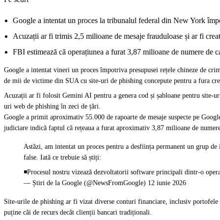
Google a intentat un proces la tribunalul federal din New York împo
Acuzații ar fi trimis 2,5 milioane de mesaje frauduloase și ar fi crea
FBI estimează că operațiunea a furat 3,87 milioane de numere de car
Google
a intentat vineri un proces
împotriva presupusei rețele chineze de crim
de mii de victime din SUA cu site-uri de phishing concepute pentru a fura cre
Acuzații ar fi folosit Gemini AI pentru a genera cod și șabloane pentru site-u
uri web de phishing în zeci de țări.
Google a primit aproximativ 55.000 de rapoarte de mesaje suspecte pe Google 
judiciare indică faptul că rețeaua a furat aproximativ 3,87 milioane de numere
Astăzi, am intentat un proces pentru a desființa permanent un grup de 
false. Iată ce trebuie să știți:
◾Procesul nostru vizează dezvoltatorii software principali dintr-o ope
— Știri de la Google (@NewsFromGoogle) 12 iunie 2026
Site-urile de phishing ar fi vizat diverse conturi financiare, inclusiv portofe
puține căi de recurs decât clienții bancari tradiționali.