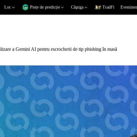
Loc
Piețe de predicție
Câştiga
TradFi
Eveniment
lizare a Gemini AI pentru escrocherii de tip phishing în masă