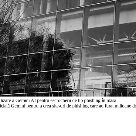
lizare a Gemini AI pentru escrocherii de tip phishing în masă
ficială Gemini pentru a crea site-uri de phishing care au furat milioane d