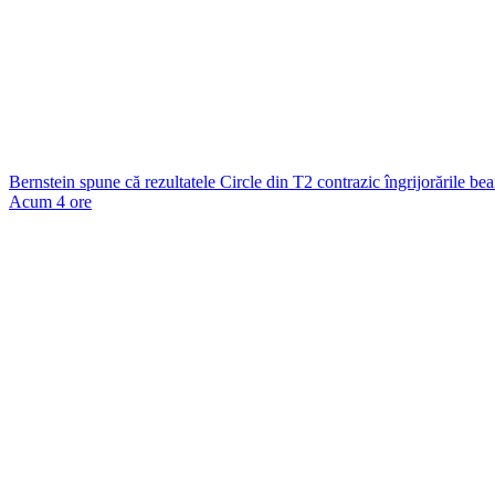
Bernstein spune că rezultatele Circle din T2 contrazic îngrijorările bea
Acum 4 ore