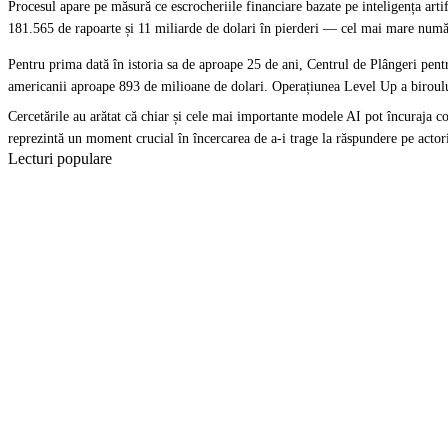
Procesul apare pe măsură ce escrocheriile financiare bazate pe inteligența artif
181.565 de rapoarte și 11 miliarde de dolari în pierderi — cel mai mare număr
Pentru prima dată în istoria sa de aproape 25 de ani, Centrul de Plângeri pentru
americanii aproape 893 de milioane de dolari. Operațiunea Level Up a biroului,
Cercetările au arătat că chiar și cele mai importante modele AI pot
încuraja c
reprezintă un moment crucial în încercarea de a-i trage la răspundere pe actor
Lecturi populare