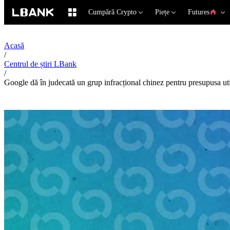
Cumpără Crypto
Piețe
Futures
Acasă
/
Centrul de știri LBank
/
Google dă în judecată un grup infracțional chinez pentru presupusa uti