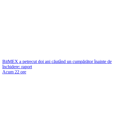
BitMEX a petrecut doi ani căutând un cumpărător înainte de
închidere: raport
Acum 22 ore