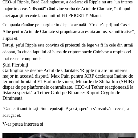
CEO-ul Ripple, Brad Garlinghouse, a declarat că Ripple nu are "un interes
major în această dispută" când vine vorba de Actul de Claritate, în timpul
unei apariții recente la summit-ul FII PRIORITY Miami.
Compania rămâne pe margine în disputa actuală. "Cred că sprijinul Casei
Albe pentru Actul de Claritate și propulsarea acestuia au fost semnificative",
a spus el.
Totuși, șeful Ripple este convins că proiectul de lege va fi în cele din urmă
adoptat, în ciuda faptului că bursa de criptomonede Coinbase a respins cel
mai recent compromis.
Știri Fierbinți
Garlinghouse despre Actul de Claritate: 'Ripple nu are un interes
major în această dispută' Max Pain pentru XRP declanșat înainte de
termenul limită al ETF-ului de vineri, Miliarde de Shiba Inu (SHIB)
dispar de pe platformele centralizate, CEO-ul Tether reacționează la
listarea specială a Tether Gold pe Binance: Raport Crypto de
Dimineață
"Oamenii sunt iritați. Sunt epuizați. Așa că, sperăm să rezolvăm ceva", a
adăugat el.
V-ar putea interesa și