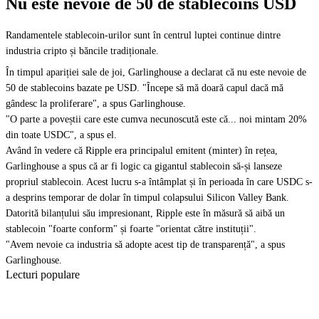
Nu este nevoie de 50 de stablecoins USD
Randamentele stablecoin-urilor sunt în centrul luptei continue dintre
industria cripto și băncile tradiționale.
În timpul apariției sale de joi, Garlinghouse a declarat că nu este nevoie de
50 de stablecoins bazate pe USD. "Începe să mă doară capul dacă mă
gândesc la proliferare", a spus Garlinghouse.
"O parte a poveștii care este cumva necunoscută este că... noi mintam 20%
din toate USDC", a spus el.
Având în vedere că Ripple era principalul emitent (minter) în rețea,
Garlinghouse a spus că ar fi logic ca gigantul stablecoin să-și lanseze
propriul stablecoin. Acest lucru s-a întâmplat și în perioada în care USDC s-
a desprins temporar de dolar în timpul colapsului Silicon Valley Bank.
Datorită bilanțului său impresionant, Ripple este în măsură să aibă un
stablecoin "foarte conform" și foarte "orientat către instituții".
"Avem nevoie ca industria să adopte acest tip de transparență", a spus
Garlinghouse.
Lecturi populare