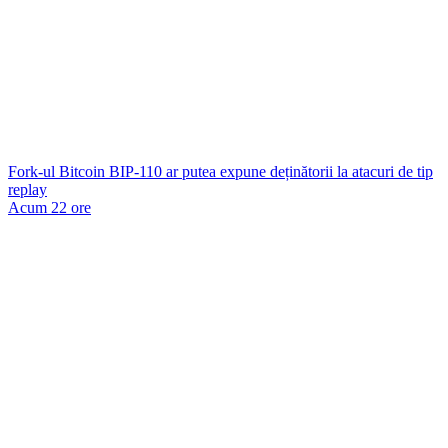
Fork-ul Bitcoin BIP-110 ar putea expune deținătorii la atacuri de tip
replay
Acum 22 ore