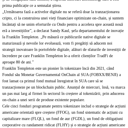
prima publicație ce a semnalat știrea.
„Următoarea fază a activelor digitale nu se referă doar la tranzacționarea
cripto, ci la construirea unei vieți financiare optimizate on-chain, și suntem
încântați să ne unim eforturile cu Ondo pentru a accelera spre această nouă
eră a investițiilor”, a declarat Sandy Kaul, șefa departamentului de inovație
la Franklin Templeton. „Pe măsură ce publicurile native digitale se
maturizează și nevoile lor evoluează, vom fi pregătiți să aducem noi
strategii inovatoare în portofelele digitale, alături de sfaturile de investiții de
încredere pe care Franklin Templeton le-a oferit clienților TradFi de
aproape 80 de ani.”
Franklin Templeton este un pionier în tokenizare încă din 2021, când
Fondul său Monetar Guvernamental OnChain al SUA (FOBXX/BENJI) a
fost lansat ca primul fond mutual înregistrat în SUA care să se
tranzacționeze pe un blockchain public. Anunțul de miercuri, însă, va marca
un pas mai larg al firmei în sectorul în creștere al tokenizării, prin aducerea
on-chain a unei serii de produse existente populare.
Cele cinci fonduri programate pentru tokenizare includ o strategie de acțiuni
americane orientată spre creștere (FFOG), un fond sistematic de acțiuni cu
capitalizare mare (FLQL), un fond de aur (FGDL), un fond de obligațiuni
corporative cu randament ridicat (FLHY) și o strategie de acțiuni americane