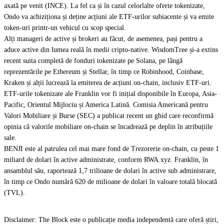
axată pe venit (INCE). La fel ca și în cazul celorlalte oferte tokenizate,
Ondo va achiziționa și deține acțiuni ale ETF-urilor subiacente și va emite
token-uri printr-un vehicul cu scop special.
Alți manageri de active și brokeri au făcut, de asemenea, pași pentru a
aduce active din lumea reală în medii cripto-native. WisdomTree și-a extins
recent suita completă de fonduri tokenizate pe
Solana
, pe lângă
reprezentările pe Ethereum și Stellar, în timp ce
Robinhood
,
Coinbase
,
Kraken
și alții lucrează la emiterea de acțiuni on-chain, inclusiv ETF-uri.
ETF-urile tokenizate ale Franklin vor fi inițial disponibile în Europa, Asia-
Pacific, Orientul Mijlociu și America Latină. Comisia Americană pentru
Valori Mobiliare și Burse (SEC) a publicat recent un ghid care reconfirmă
opinia că valorile mobiliare on-chain se încadrează pe deplin în atribuțiile
sale.
BENJI este al patrulea cel mai mare fond de Trezorerie on-chain, cu peste 1
miliard de dolari în active administrate, conform RWA.xyz. Franklin, în
ansamblul său, raportează 1,7 trilioane de dolari în active sub administrare,
în timp ce Ondo numără 620 de milioane de dolari în valoare totală blocată
(TVL).
Disclaimer: The Block este o publicație media independentă care oferă știri,