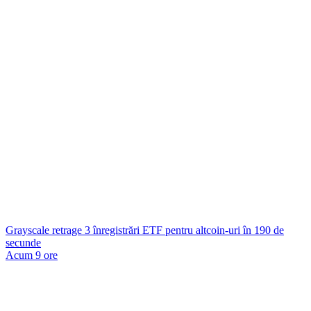
Grayscale retrage 3 înregistrări ETF pentru altcoin-uri în 190 de
secunde
Acum 9 ore