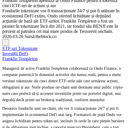
Franklin Templeton apelează la Ondo Finance pentru a tokeniza
cinci ETF-uri de acțiuni și aur
Fondurile tokenizate vor fi tranzacționate 24/7 și pot fi utilizate în
ecosistemul DeFi extins, Ondo oferind lichiditate și deținând
acțiunile de bază ale ETF-urilor. Franklin Templeton a fost un
pionier în tokenizare încă din 2021, iar fondul său BENJI este în
prezent al patrulea cel mai mare produs de Trezorerii onchain.
2026-03-26
Sursă
:
theblock.co
ETF-uri Tokenizate
Investiții DeFi
Franklin Templeton
Managerul de active Franklin Templeton colaborează cu Ondo Finance, o
companie puternică în domeniul activelor din lumea reală, pentru a emite
versiuni tokenizate ale cinci dintre ETF-urile sale care urmăresc acțiuni,
obligațiuni și aur. Noile produse on-chain sunt destinate unui public cripto-
nativ care preferă să-și acceseze investițiile printr-un portofel digital, mai
degrabă decât printr-un brokeraj tradițional, conform anunțului.
Deoarece fondurile sunt on-chain, ele vor fi tranzacționate 24/7 și pot fi
implementate în ecosistemul DeFi mai larg. Formatorii de piață Ondo vor
asigura lichiditate pentru token-uri, inclusiv în orele în care piețele bursiere
și de obligațiuni sunt închise, a raportat miercuri Bloomberg, care a fost