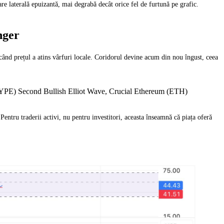
re laterală epuizantă, mai degrabă decât orice fel de furtună pe grafic.
nger
, când prețul a atins vârfuri locale. Coridorul devine acum din nou îngust, ceea
YPE) Second Bullish Elliot Wave, Crucial Ethereum (ETH)
Pentru traderii activi, nu pentru investitori, aceasta înseamnă că piața oferă