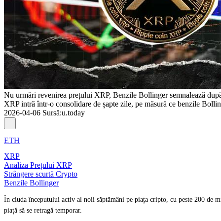
Nu urmări revenirea prețului XRP, Benzile Bollinger semnalează după 
XRP intră într-o consolidare de șapte zile, pe măsură ce benzile Bollin
2026-04-06
Sursă
:
u.today
ETH
XRP
Analiza Prețului XRP
Strângere scurtă Crypto
Benzile Bollinger
În ciuda începutului activ al noii săptămâni pe piața cripto, cu peste 200 de m
piață să se retragă temporar.