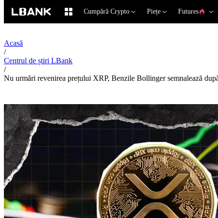
Cumpără Crypto
Piețe
Futures
Acasă
/
Centrul de știri LBank
/
Nu urmări revenirea prețului XRP, Benzile Bollinger semnalează după 