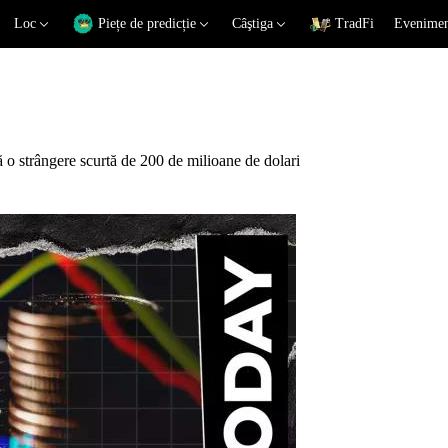
Loc
Piețe de predicție
Câştiga
TradFi
Eveniment
o strângere scurtă de 200 de milioane de dolari