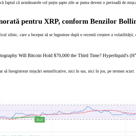
că faptul că următoarele cel puțin șapte zile ar putea deveni o perioadă de mișca
ignorată pentru XRP, conform Benzilor Bolli
cul zilnic, care a început să se îngusteze după o recentă creștere a volatilității
ography Will Bitcoin Hold $70,000 the Third Time? Hyperliquid's (H
ă înregistreze mișcări semnificative, nici în sus, nici în jos, pe termen scurt. 