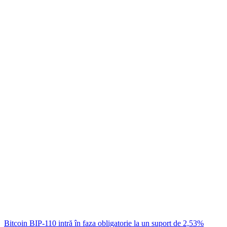
Bitcoin BIP-110 intră în faza obligatorie la un suport de 2,53%