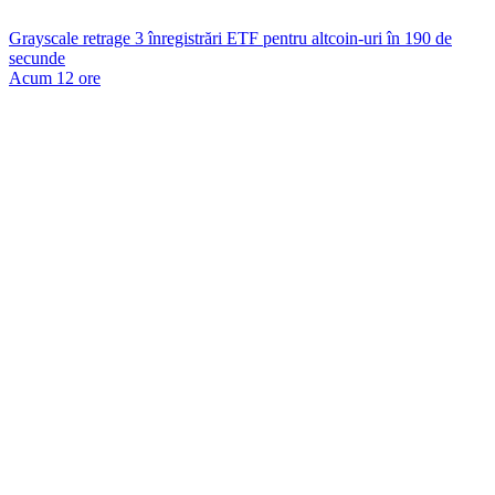
Grayscale retrage 3 înregistrări ETF pentru altcoin-uri în 190 de
secunde
Acum 12 ore