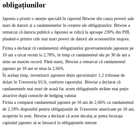
obligațiunilor
Japonia a primit o atenție specială în raportul Bitwise din cauza poverii sale
mari de datorii și a randamentelor în creștere ale obligațiunilor. Bitwise a
remarcat că datoria publică a Japoniei se ridică la aproape 230% din PIB,
plasând-o printre cele mai mari poveri de datorii ale economiilor majore.
Firma a declarat că randamentul obligațiunilor guvernamentale japoneze pe
10 ani a urcat recent la 2,78%, în timp ce randamentul său pe 30 de ani a
atins un maxim record. Până marți, Bitwise a remarcat că randamentul
japonez pe 10 ani se situa la 2,66%.
În același timp, investitorii japonezi dețin aproximativ 1,2 trilioane de
dolari în Trezoreria SUA, conform raportului. Bitwise a declarat că
randamentele mai mari de acasă fac acum obligațiunile străine mai puțin
atractive după costurile de hedging valutar.
Firma a comparat randamentul japonez pe 10 ani de 2,66% cu randamentul
de 2,19% disponibil pentru obligațiunile de Trezorerie americane pe 10 ani,
acoperite în yeni. Bitwise a declarat că acest decalaj ar putea încuraja
capitalul japonez să se întoarcă la obligațiunile interne.