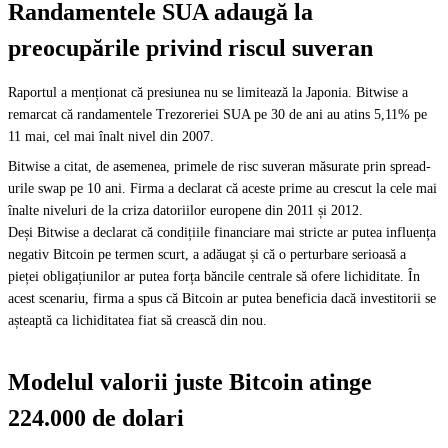
Randamentele SUA adaugă la
preocupările privind riscul suveran
Raportul a menționat că presiunea nu se limitează la Japonia. Bitwise a
remarcat că randamentele Trezoreriei SUA pe 30 de ani au atins 5,11% pe
11 mai, cel mai înalt nivel din 2007.
Bitwise a citat, de asemenea, primele de risc suveran măsurate prin spread-
urile swap pe 10 ani. Firma a declarat că aceste prime au crescut la cele mai
înalte niveluri de la criza datoriilor europene din 2011 și 2012.
Deși Bitwise a declarat că condițiile financiare mai stricte ar putea influența
negativ Bitcoin pe termen scurt, a adăugat și că o perturbare serioasă a
pieței obligațiunilor ar putea forța băncile centrale să ofere lichiditate. În
acest scenariu, firma a spus că Bitcoin ar putea beneficia dacă investitorii se
așteaptă ca lichiditatea fiat să crească din nou.
Modelul valorii juste Bitcoin atinge
224.000 de dolari