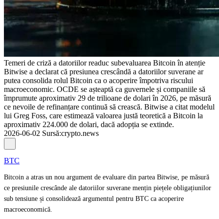
Temeri de criză a datoriilor readuc subevaluarea Bitcoin în atenție
Bitwise a declarat că presiunea crescândă a datoriilor suverane ar
putea consolida rolul Bitcoin ca o acoperire împotriva riscului
macroeconomic. OCDE se așteaptă ca guvernele și companiile să
împrumute aproximativ 29 de trilioane de dolari în 2026, pe măsură
ce nevoile de refinanțare continuă să crească. Bitwise a citat modelul
lui Greg Foss, care estimează valoarea justă teoretică a Bitcoin la
aproximativ 224.000 de dolari, dacă adopția se extinde.
2026-06-02
Sursă
:
crypto.news
BTC
Bitcoin a atras un nou argument de evaluare din partea Bitwise, pe măsură
ce presiunile crescânde ale datoriilor suverane mențin piețele obligațiunilor
sub tensiune și consolidează argumentul pentru BTC ca acoperire
macroeconomică.