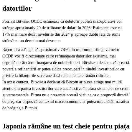
datoriilor
Potrivit Bitwise, OCDE estimează că debitorii publici și corporativi vor
strânge aproximativ 29 de trilioane de dolari în 2026. Estimarea este cu
17% mai mare decât nivelurile din 2024 și aproape dublu față de suma
strânsă cu un deceniu mai devreme.
Raportul a adăugat că aproximativ 78% din împrumuturile guvernelor
OCDE vor fi direcționate către refinanțarea datoriilor existente, mai
degrabă decât către finanțarea de noi cheltuieli. Bitwise a declarat că această
povară a refinanțării ar putea ridica preocupări în rândul investitorilor cu
privire la bilanțurile suverane dacă randamentele rămân ridicate.
În acest context, Bitwise a declarat că Bitcoin ar putea atrage mai multă
atenție din partea investitorilor care caută active în afara sistemelor de credit
guvernamentale. Firma nu a prezentat această viziune ca o prognoză directă
de preț, dar a spus că contextul macroeconomic ar putea îmbunătăți narativa
de hedging a Bitcoin.
Japonia rămâne un test cheie pentru piața