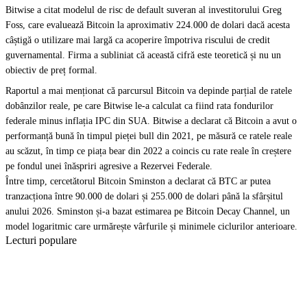
Bitwise a citat modelul de risc de default suveran al investitorului Greg
Foss, care evaluează Bitcoin la aproximativ 224.000 de dolari dacă acesta
câștigă o utilizare mai largă ca acoperire împotriva riscului de credit
guvernamental. Firma a subliniat că această cifră este teoretică și nu un
obiectiv de preț formal.
Raportul a mai menționat că parcursul Bitcoin va depinde parțial de ratele
dobânzilor reale, pe care Bitwise le-a calculat ca fiind rata fondurilor
federale minus inflația IPC din SUA. Bitwise a declarat că Bitcoin a avut o
performanță bună în timpul pieței bull din 2021, pe măsură ce ratele reale
au scăzut, în timp ce piața bear din 2022 a coincis cu rate reale în creștere
pe fondul unei înăspriri agresive a Rezervei Federale.
Între timp, cercetătorul Bitcoin Sminston a declarat că BTC ar putea
tranzacționa între 90.000 de dolari și 255.000 de dolari până la sfârșitul
anului 2026. Sminston și-a bazat estimarea pe Bitcoin Decay Channel, un
model logaritmic care urmărește vârfurile și minimele ciclurilor anterioare.
Lecturi populare