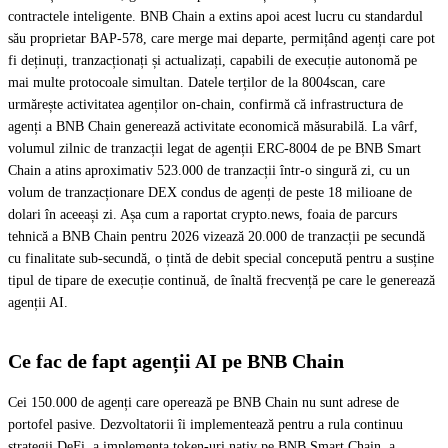
contractele inteligente. BNB Chain a extins apoi acest lucru cu standardul
său proprietar BAP-578, care merge mai departe, permițând agenți care pot
fi deținuți, tranzacționați și actualizați, capabili de execuție autonomă pe
mai multe protocoale simultan. Datele terților de la 8004scan, care
urmărește activitatea agenților on-chain, confirmă că infrastructura de
agenți a BNB Chain generează activitate economică măsurabilă. La vârf,
volumul zilnic de tranzacții legat de agenții ERC-8004 de pe BNB Smart
Chain a atins aproximativ 523.000 de tranzacții într-o singură zi, cu un
volum de tranzacționare DEX condus de agenți de peste 18 milioane de
dolari în aceeași zi. Așa cum a raportat crypto.news, foaia de parcurs
tehnică a BNB Chain pentru 2026 vizează 20.000 de tranzacții pe secundă
cu finalitate sub-secundă, o țintă de debit special concepută pentru a susține
tipul de tipare de execuție continuă, de înaltă frecvență pe care le generează
agenții AI.
Ce fac de fapt agenții AI pe BNB Chain
Cei 150.000 de agenți care operează pe BNB Chain nu sunt adrese de
portofel pasive. Dezvoltatorii îi implementează pentru a rula continuu
strategii DeFi, a implementa token-uri nativ pe BNB Smart Chain, a