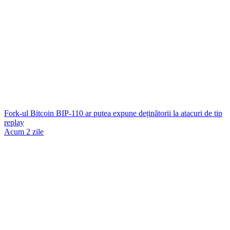
Fork-ul Bitcoin BIP-110 ar putea expune deținătorii la atacuri de tip
replay
Acum 2 zile