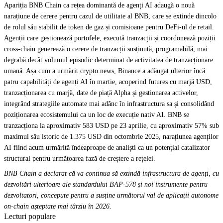
Apariția BNB Chain ca rețea dominantă de agenți AI adaugă o nouă
narațiune de cerere pentru cazul de utilitate al BNB, care se extinde dincolo
de rolul său stabilit de token de gaz și comisioane pentru DeFi-ul de retail.
Agenții care gestionează portofele, execută tranzacții și coordonează poziții
cross-chain generează o cerere de tranzacții susținută, programabilă, mai
degrabă decât volumul episodic determinat de activitatea de tranzacționare
umană. Așa cum a urmărit crypto.news, Binance a adăugat ulterior încă
patru capabilități de agenți AI în martie, acoperind futures cu marjă USD,
tranzacționarea cu marjă, date de piață Alpha și gestionarea activelor,
integrând strategiile automate mai adânc în infrastructura sa și consolidând
poziționarea ecosistemului ca un loc de execuție nativ AI. BNB se
tranzacționa la aproximativ 583 USD pe 23 aprilie, cu aproximativ 57% sub
maximul său istoric de 1.375 USD din octombrie 2025, narațiunea agenților
AI fiind acum urmărită îndeaproape de analiști ca un potențial catalizator
structural pentru următoarea fază de creștere a rețelei.
BNB Chain a declarat că va continua să extindă infrastructura de agenți, cu
dezvoltări ulterioare ale standardului BAP-578 și noi instrumente pentru
dezvoltatori, concepute pentru a susține următorul val de aplicații autonome
on-chain așteptate mai târziu în 2026.
Lecturi populare