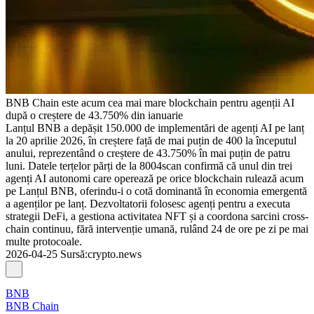
BNB Chain este acum cea mai mare blockchain pentru agenții AI
după o creștere de 43.750% din ianuarie
Lanțul BNB a depășit 150.000 de implementări de agenți AI pe lanț
la 20 aprilie 2026, în creștere față de mai puțin de 400 la începutul
anului, reprezentând o creștere de 43.750% în mai puțin de patru
luni. Datele terțelor părți de la 8004scan confirmă că unul din trei
agenți AI autonomi care operează pe orice blockchain rulează acum
pe Lanțul BNB, oferindu-i o cotă dominantă în economia emergentă
a agenților pe lanț. Dezvoltatorii folosesc agenți pentru a executa
strategii DeFi, a gestiona activitatea NFT și a coordona sarcini cross-
chain continuu, fără intervenție umană, rulând 24 de ore pe zi pe mai
multe protocoale.
2026-04-25
Sursă
:
crypto.news
BNB
BNB Chain