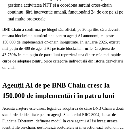
gestiona activitatea NFT și a coordona sarcini cross-chain
continuu, fără intervenție umană, funcționând 24 de ore pe zi pe
mai multe protocoale.
BNB Chain a confirmat pe blogul său oficial, pe 20 aprilie, că a devenit
rețeaua blockchain numărul unu pentru agenți AI autonomi, cu peste
150.000 de implementări on-chain înregistrate. În ianuarie 2026, existau
mai puțin de 400 de agenți AI pe toate blockchain-urile. Creșterea de
43.750% în mai puțin de patru luni reprezintă una dintre cele mai rapide
curbe de adoptare pentru orice categorie individuală din istoria dezvoltării
on-chain.
Agenții AI de pe BNB Chain cresc la
150.000 de implementări în patru luni
Această creștere este direct legată de adoptarea de către BNB Chain a două
standarde de identitate pentru agenți. Standardul ERC-8004, lansat de
Fundația Ethereum, definește modul în care agenții AI își înregistrează
identitățile on-chain, gestionează portofelele și interacționează autonom cu