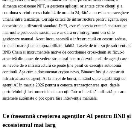
alimenta ecosisteme NFT, a gestiona aplicații orientate către clienți și a
coordona sarcini cross-chain 24 de ore din 24, fără a necesita supraveghere
umană între tranzacții. Cerința critică de infrastructură pentru agenți, spre
deosebire de utilizatorii standard DeFi, este că aceștia execută constant pe
mai multe protocoale sarcini care ar dura ore întregi unui om să le
gestioneze manual. Acest lucru necesită o infrastructură cu costuri reduse,
cu debit mare și cu compozabilitate fiabilă. Taxele de tranzacție sub-cent ale
BNB Chain și instrumentele native de coordonare cross-chain au făcut-o
atractivă din punct de vedere structural pentru dezvoltatorii de agenți care
au nevoie de o infrastructură ce poate ține pasul cu execuția autonomă
continuă. Așa cum a documentat crypto.news, Binance însuși a construit
infrastructura de agenți AI la nivel de bursă, lansând șapte capabilități de
agenți AI în martie 2026 pentru a conecta tranzacționarea spot, datele
portofelului și instrumentele de execuție într-o interfață unificată pe care
sistemele automate o pot opera fără intervenție manuală.
Ce înseamnă creșterea agenților AI pentru BNB și
ecosistemul mai larg