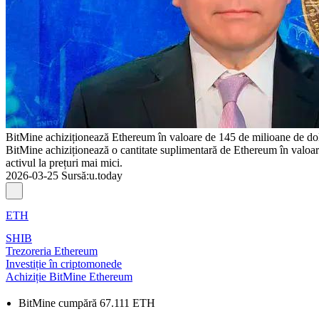
BitMine achiziționează Ethereum în valoare de 145 de milioane de dola
BitMine achiziționează o cantitate suplimentară de Ethereum în valoare 
activul la prețuri mai mici.
2026-03-25
Sursă
:
u.today
ETH
SHIB
Trezoreria Ethereum
Investiție în criptomonede
Achiziție BitMine Ethereum
BitMine cumpără 67.111 ETH