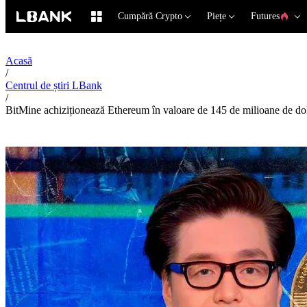
Cumpără Crypto
Piețe
Futures
Acasă
/
Centrul de știri LBank
/
BitMine achiziționează Ethereum în valoare de 145 de milioane de dola