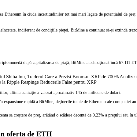
Ethereum în ciuda incertitudinilor tot mai mari legate de potențialul de preț a
încetate, indiferent de condițiile pieței, BitMine a continuat să-și extindă trezo
criptomonedă după capitalizarea de piață, BitMine a achiziționat încă 67.111 E
iul Shiba Inu, Traderul Care a Prezist Boom-ul XRP de 700% Analizeaz
e la Ripple Respinge Reducerile False pentru XRP
ilor, ultima achiziție a valorat aproximativ 145 de milioane de dolari.
m în expansiune rapidă a BitMine, deținerile totale de Ethereum ale companiei 
centa sa creștere de preț, arătând o scădere decentă de 0,23% a prețului său în u
din oferta de ETH