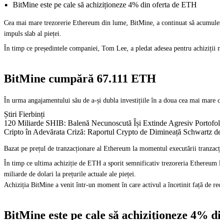
BitMine este pe cale să achiziționeze 4% din oferta de ETH
Cea mai mare trezorerie Ethereum din lume, BitMine, a continuat să acumuleze 
impuls slab al pieței.
În timp ce președintele companiei, Tom Lee, a pledat adesea pentru achiziții ne
BitMine cumpără 67.111 ETH
În urma angajamentului său de a-și dubla investițiile în a doua cea mai mare 
Știri Fierbinți
120 Miliarde SHIB: Balenă Necunoscută Își Extinde Agresiv Portofol
Cripto în Adevărata Criză: Raportul Crypto de Dimineață Schwartz d
Bazat pe prețul de tranzacționare al Ethereum la momentul executării tranzacți
În timp ce ultima achiziție de ETH a sporit semnificativ trezoreria Ethereu
miliarde de dolari la prețurile actuale ale pieței.
Achiziția BitMine a venit într-un moment în care activul a încetinit față de re
BitMine este pe cale să achiziționeze 4% 