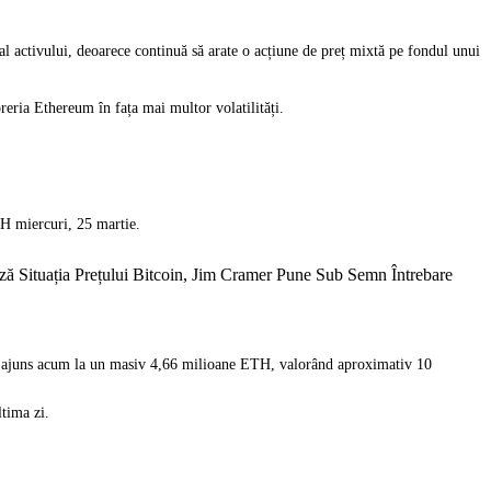
l activului, deoarece continuă să arate o acțiune de preț mixtă pe fondul unui
reria Ethereum în fața mai multor volatilități.
TH miercuri, 25 martie.
ă Situația Prețului Bitcoin, Jim Cramer Pune Sub Semn Întrebare
au ajuns acum la un masiv 4,66 milioane ETH, valorând aproximativ 10
ltima zi.