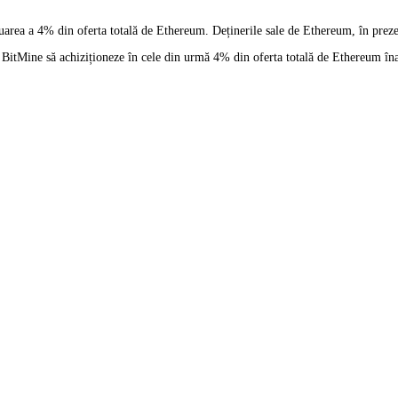
eluarea a 4% din oferta totală de Ethereum. Deținerile sale de Ethereum, în prez
itMine să achiziționeze în cele din urmă 4% din oferta totală de Ethereum înain