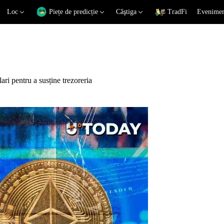
Loc
Piețe de predicție
Câştiga
TradFi
Eveniment
ri pentru a susține trezoreria