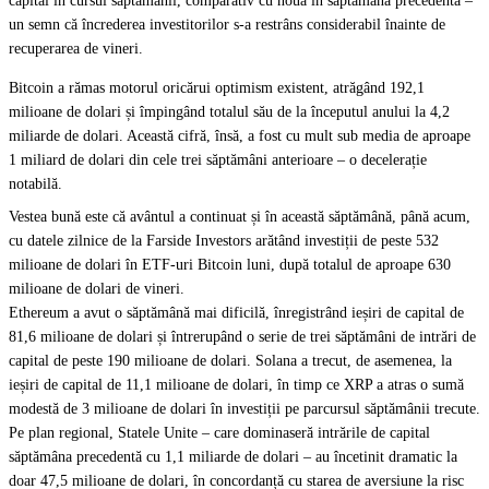
capital în cursul săptămânii, comparativ cu nouă în săptămâna precedentă –
un semn că încrederea investitorilor s-a restrâns considerabil înainte de
recuperarea de vineri.
Bitcoin
a rămas motorul oricărui optimism existent, atrăgând 192,1
milioane de dolari și împingând totalul său de la începutul anului la 4,2
miliarde de dolari. Această cifră, însă, a fost cu mult sub media de aproape
1 miliard de dolari din cele trei săptămâni anterioare – o decelerație
notabilă.
Vestea bună este că avântul a continuat și în această săptămână, până acum,
cu datele zilnice de la
Farside Investors
arătând investiții de peste 532
milioane de dolari în ETF-uri Bitcoin luni, după totalul de aproape 630
milioane de dolari de vineri.
Ethereum
a avut o săptămână mai dificilă, înregistrând ieșiri de capital de
81,6 milioane de dolari și întrerupând o serie de trei săptămâni de intrări de
capital de peste 190 milioane de dolari.
Solana
a trecut, de asemenea, la
ieșiri de capital de 11,1 milioane de dolari, în timp ce
XRP
a atras o sumă
modestă de 3 milioane de dolari în investiții pe parcursul săptămânii trecute.
Pe plan regional, Statele Unite – care dominaseră intrările de capital
săptămâna precedentă cu 1,1 miliarde de dolari – au încetinit dramatic la
doar 47,5 milioane de dolari, în concordanță cu starea de aversiune la risc