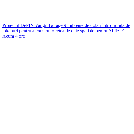
Proiectul DePIN Vangrid atrage 9 milioane de dolari într-o rundă de
tokenuri pentru a construi o rețea de date spațiale pentru AI fizică
Acum 4 ore