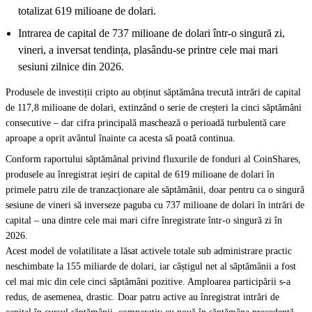
totalizat 619 milioane de dolari.
Intrarea de capital de 737 milioane de dolari într-o singură zi,
vineri, a inversat tendința, plasându-se printre cele mai mari
sesiuni zilnice din 2026.
Produsele de investiții cripto au obținut săptămâna trecută intrări de capital
de 117,8 milioane de dolari, extinzând o serie de creșteri la cinci săptămâni
consecutive – dar cifra principală maschează o perioadă turbulentă care
aproape a oprit avântul înainte ca acesta să poată continua.
Conform
raportului săptămânal privind fluxurile de fonduri
al CoinShares,
produsele au înregistrat ieșiri de capital de 619 milioane de dolari în
primele patru zile de tranzacționare ale săptămânii, doar pentru ca o singură
sesiune de vineri să inverseze paguba cu 737 milioane de dolari în intrări de
capital – una dintre cele mai mari cifre înregistrate într-o singură zi în
2026.
Acest model de volatilitate a lăsat activele totale sub administrare practic
neschimbate la 155 miliarde de dolari, iar câștigul net al săptămânii a fost
cel mai mic din cele cinci săptămâni pozitive. Amploarea participării s-a
redus, de asemenea, drastic. Doar patru active au înregistrat intrări de