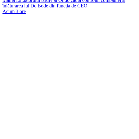
Mama fondatorului tardiv al Ondo caută controlul companiei și
înlăturarea lui De Bode din funcția de CEO
Acum 3 ore