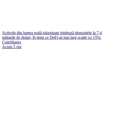
Activele din lumea reală tokenizate triplează depozitele la 7,4
miliarde de dolari, în timp ce DeFi-ul mai larg scade cu 15%:
CoinShares
Acum 5 ore