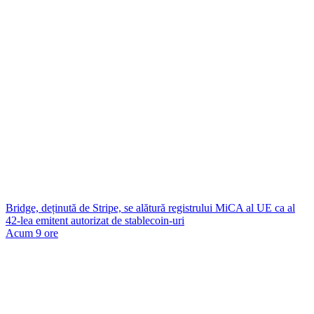
Bridge, deținută de Stripe, se alătură registrului MiCA al UE ca al
42-lea emitent autorizat de stablecoin-uri
Acum 9 ore