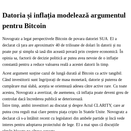
Datoria și inflația modelează argumentul
pentru Bitcoin
Novogratz a legat perspectivele Bitcoin de povara datoriei SUA. El a
declarat că țara are aproximativ 40 de trilioane de dolari în datorii și nu
poate pur și simplu să iasă din această povară prin creștere economică. În
opinia sa, factorii de decizie politică ar putea avea nevoie de o inflație
constantă pentru a reduce valoarea reală a acestei datorii în timp.
Acest argument susține cazul de lungă durată al Bitcoin ca activ tangibil.
Când investitorii sunt îngrijorați de masa monetară, datorie și puterea de
cumpărare mai slabă, aceștia se orientează adesea către active rare. Cu toate
acestea, Novogratz a avertizat, de asemenea, că inflația poate deveni greu de
controlat dacă încrederea publică se deteriorează.
Între timp, ambii investitori au discutat și despre Actul CLARITY, care ar
putea crea reguli mai clare pentru piața cripto în Statele Unite. Novogratz a
declarat că s-a întâlnit recent cu legislatori din ambele partide și încă vede
interes pentru adoptarea proiectului de lege. El a mai spus că discuțiile