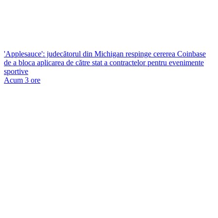
'Applesauce': judecătorul din Michigan respinge cererea Coinbase
de a bloca aplicarea de către stat a contractelor pentru evenimente
sportive
Acum 3 ore