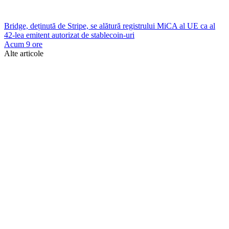
Bridge, deținută de Stripe, se alătură registrului MiCA al UE ca al
42-lea emitent autorizat de stablecoin-uri
Acum 9 ore
Alte articole