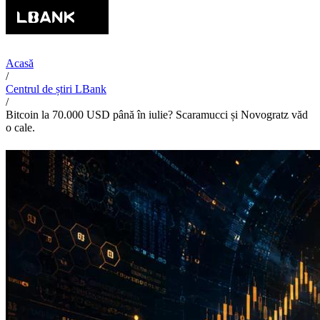
Acasă
/
Centrul de știri LBank
/
Bitcoin la 70.000 USD până în iulie? Scaramucci și Novogratz văd
o cale.