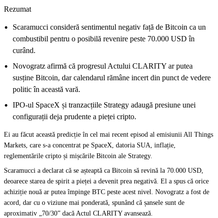
Rezumat
Scaramucci consideră sentimentul negativ față de Bitcoin ca un
combustibil pentru o posibilă revenire peste 70.000 USD în
curând.
Novogratz afirmă că progresul Actului CLARITY ar putea
susține Bitcoin, dar calendarul rămâne incert din punct de vedere
politic în această vară.
IPO-ul SpaceX și tranzacțiile Strategy adaugă presiune unei
configurații deja prudente a pieței cripto.
Ei au făcut această predicție în cel mai recent episod al emisiunii All Things
Markets, care s-a concentrat pe SpaceX, datoria SUA, inflație,
reglementările cripto și mișcările Bitcoin ale Strategy.
Scaramucci a declarat că se așteaptă ca Bitcoin să revină la 70.000 USD,
deoarece starea de spirit a pieței a devenit prea negativă. El a spus că orice
achiziție nouă ar putea împinge BTC peste acest nivel. Novogratz a fost de
acord, dar cu o viziune mai ponderată, spunând că șansele sunt de
aproximativ „70/30” dacă Actul CLARITY avansează.