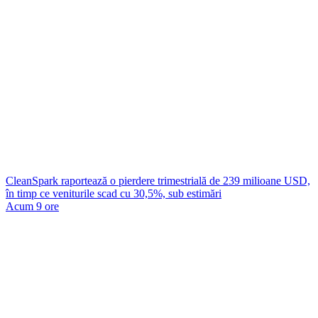
CleanSpark raportează o pierdere trimestrială de 239 milioane USD,
în timp ce veniturile scad cu 30,5%, sub estimări
Acum 9 ore