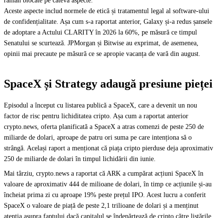
rămân blocate pe câteva aspecte.
Aceste aspecte includ normele de etică și tratamentul legal al software-ului
de confidențialitate. Așa cum s-a raportat anterior, Galaxy și-a redus șansele
de adoptare a Actului CLARITY în 2026 la 60%, pe măsură ce timpul
Senatului se scurtează. JPMorgan și Bitwise au exprimat, de asemenea,
opinii mai precaute pe măsură ce se apropie vacanța de vară din august.
SpaceX și Strategy adaugă presiune pieței
Episodul a început cu listarea publică a SpaceX, care a devenit un nou
factor de risc pentru lichiditatea cripto. Așa cum a raportat anterior
crypto.news, oferta planificată a SpaceX a atras comenzi de peste 250 de
miliarde de dolari, aproape de patru ori suma pe care intenționa să o
strângă. Același raport a menționat că piața cripto pierduse deja aproximativ
250 de miliarde de dolari în timpul lichidării din iunie.
Mai târziu, crypto.news a raportat că ARK a cumpărat acțiuni SpaceX în
valoare de aproximativ 444 de milioane de dolari, în timp ce acțiunile și-au
încheiat prima zi cu aproape 19% peste prețul IPO. Acest lucru a conferit
SpaceX o valoare de piață de peste 2,1 trilioane de dolari și a menținut
atenția asupra faptului dacă capitalul se îndepărtează de cripto către listările