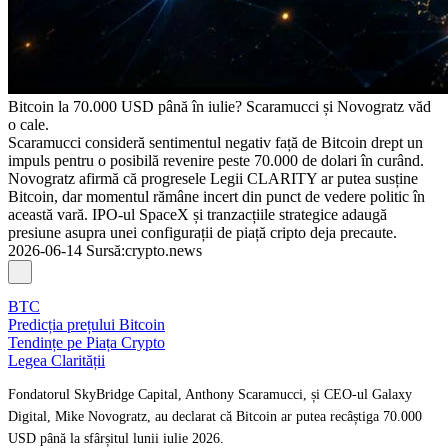
Bitcoin la 70.000 USD până în iulie? Scaramucci și Novogratz văd
o cale.
Scaramucci consideră sentimentul negativ față de Bitcoin drept un
impuls pentru o posibilă revenire peste 70.000 de dolari în curând.
Novogratz afirmă că progresele Legii CLARITY ar putea susține
Bitcoin, dar momentul rămâne incert din punct de vedere politic în
această vară. IPO-ul SpaceX și tranzacțiile strategice adaugă
presiune asupra unei configurații de piață cripto deja precaute.
2026-06-14
Sursă
:
crypto.news
BTC
Predicția prețului Bitcoin
Tendințe pe Piața Crypto
Legea Clarității
Fondatorul SkyBridge Capital, Anthony Scaramucci, și CEO-ul Galaxy
Digital, Mike Novogratz, au declarat că Bitcoin ar putea recâștiga 70.000
USD până la sfârșitul lunii iulie 2026.