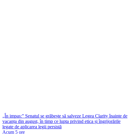
„În impas:” Senatul se grăbește să salveze Legea Clarity înainte de
vacanța din august, în timp ce lupta privind etica și îngrijorările
legate de aplicarea legii persistă
Acum 5 ore