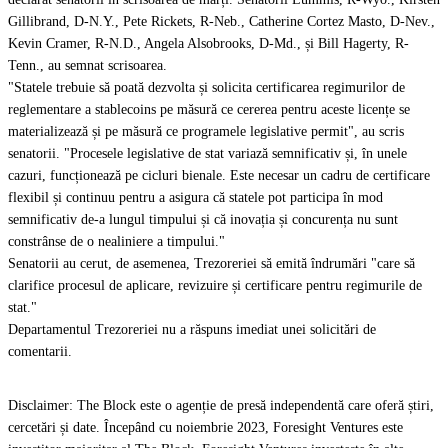
Gillibrand, D-N.Y., Pete Rickets, R-Neb., Catherine Cortez Masto, D-Nev.,
Kevin Cramer, R-N.D., Angela Alsobrooks, D-Md., și Bill Hagerty, R-
Tenn., au semnat scrisoarea.
"Statele trebuie să poată dezvolta și solicita certificarea regimurilor de
reglementare a stablecoins pe măsură ce cererea pentru aceste licențe se
materializează și pe măsură ce programele legislative permit", au scris
senatorii. "Procesele legislative de stat variază semnificativ și, în unele
cazuri, funcționează pe cicluri bienale. Este necesar un cadru de certificare
flexibil și continuu pentru a asigura că statele pot participa în mod
semnificativ de-a lungul timpului și că inovația și concurența nu sunt
constrânse de o nealiniere a timpului."
Senatorii au cerut, de asemenea, Trezoreriei să emită îndrumări "care să
clarifice procesul de aplicare, revizuire și certificare pentru regimurile de
stat."
Departamentul Trezoreriei nu a răspuns imediat unei solicitări de
comentarii.
Disclaimer: The Block este o agenție de presă independentă care oferă știri,
cercetări și date. Începând cu noiembrie 2023, Foresight Ventures este