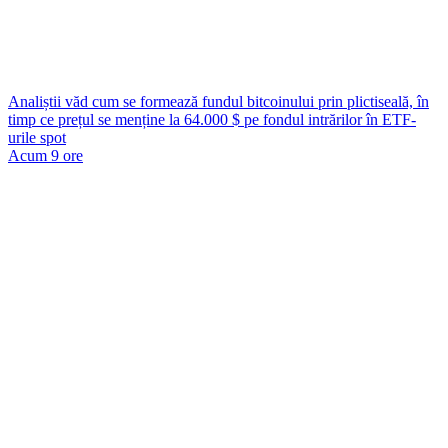
Analiștii văd cum se formează fundul bitcoinului prin plictiseală, în
timp ce prețul se menține la 64.000 $ pe fondul intrărilor în ETF-
urile spot
Acum 9 ore