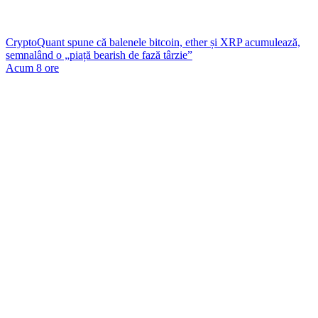
CryptoQuant spune că balenele bitcoin, ether și XRP acumulează,
semnalând o „piață bearish de fază târzie”
Acum 8 ore