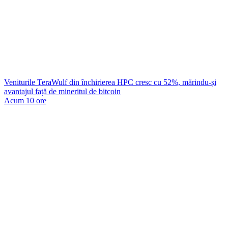
Veniturile TeraWulf din închirierea HPC cresc cu 52%, mărindu-și
avantajul față de mineritul de bitcoin
Acum 10 ore