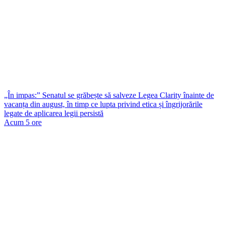
„În impas:” Senatul se grăbește să salveze Legea Clarity înainte de
vacanța din august, în timp ce lupta privind etica și îngrijorările
legate de aplicarea legii persistă
Acum 5 ore