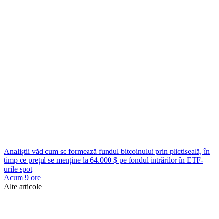
Analiștii văd cum se formează fundul bitcoinului prin plictiseală, în
timp ce prețul se menține la 64.000 $ pe fondul intrărilor în ETF-
urile spot
Acum 9 ore
Alte articole