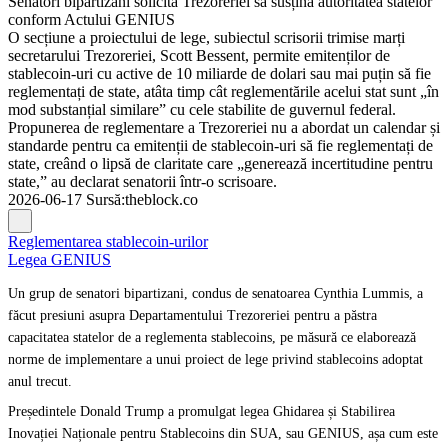
Senatori bipartizani solicită Trezoreriei să susțină autoritatea statelor
conform Actului GENIUS
O secțiune a proiectului de lege, subiectul scrisorii trimise marți
secretarului Trezoreriei, Scott Bessent, permite emitenților de
stablecoin-uri cu active de 10 miliarde de dolari sau mai puțin să fie
reglementați de state, atâta timp cât reglementările acelui stat sunt „în
mod substanțial similare” cu cele stabilite de guvernul federal.
Propunerea de reglementare a Trezoreriei nu a abordat un calendar și
standarde pentru ca emitenții de stablecoin-uri să fie reglementați de
state, creând o lipsă de claritate care „generează incertitudine pentru
state,” au declarat senatorii într-o scrisoare.
2026-06-17
Sursă
:
theblock.co
Reglementarea stablecoin-urilor
Legea GENIUS
Un grup de senatori bipartizani, condus de senatoarea Cynthia Lummis, a
făcut presiuni asupra Departamentului Trezoreriei pentru a păstra
capacitatea statelor de a reglementa stablecoins, pe măsură ce elaborează
norme de implementare a unui proiect de lege privind stablecoins adoptat
anul trecut.
Președintele Donald Trump a promulgat legea Ghidarea și Stabilirea
Inovației Naționale pentru Stablecoins din SUA, sau GENIUS, așa cum este