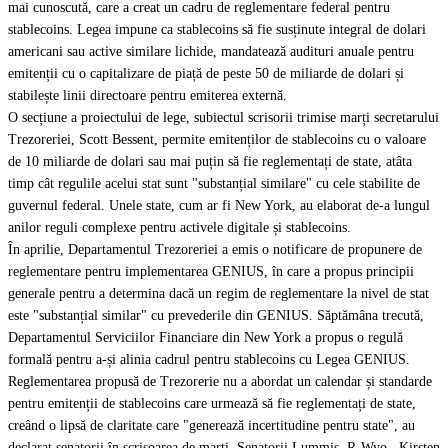
mai cunoscută, care a creat un cadru de reglementare federal pentru
stablecoins. Legea impune ca stablecoins să fie susținute integral de dolari
americani sau active similare lichide, mandatează audituri anuale pentru
emitenții cu o capitalizare de piață de peste 50 de miliarde de dolari și
stabilește linii directoare pentru emiterea externă.
O secțiune a proiectului de lege, subiectul scrisorii trimise marți secretarului
Trezoreriei, Scott Bessent, permite emitenților de stablecoins cu o valoare
de 10 miliarde de dolari sau mai puțin să fie reglementați de state, atâta
timp cât regulile acelui stat sunt "substanțial similare" cu cele stabilite de
guvernul federal. Unele state, cum ar fi New York, au elaborat de-a lungul
anilor reguli complexe pentru activele digitale și stablecoins.
În aprilie, Departamentul Trezoreriei a emis o notificare de propunere de
reglementare pentru implementarea GENIUS, în care a propus principii
generale pentru a determina dacă un regim de reglementare la nivel de stat
este "substanțial similar" cu prevederile din GENIUS. Săptămâna trecută,
Departamentul Serviciilor Financiare din New York a propus o regulă
formală pentru a-și alinia cadrul pentru stablecoins cu Legea GENIUS.
Reglementarea propusă de Trezorerie nu a abordat un calendar și standarde
pentru emitenții de stablecoins care urmează să fie reglementați de state,
creând o lipsă de claritate care "generează incertitudine pentru state", au
declarat senatorii în scrisoarea de marți. Senatorii Lummis, R-Wyo., Kirsten