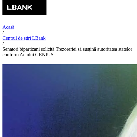
Acasă
/
Centrul de știri LBank
/
Senatori bipartizani solicită Trezoreriei să susțină autoritatea statelor
conform Actului GENIUS