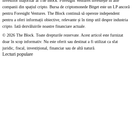
investitor majoritar al The Block. Foresight Ventures investește în alte
companii din spațiul cripto. Bursa de criptomonede Bitget este un LP ancoră
pentru Foresight Ventures. The Block continuă să opereze independent
pentru a oferi informații obiective, relevante și în timp util despre industria
cripto. Iată dezvăluirile noastre financiare actuale.
© 2026 The Block. Toate drepturile rezervate. Acest articol este furnizat
doar în scop informativ. Nu este oferit sau destinat a fi utilizat ca sfat
juridic, fiscal, investițional, financiar sau de altă natură.
Lecturi populare