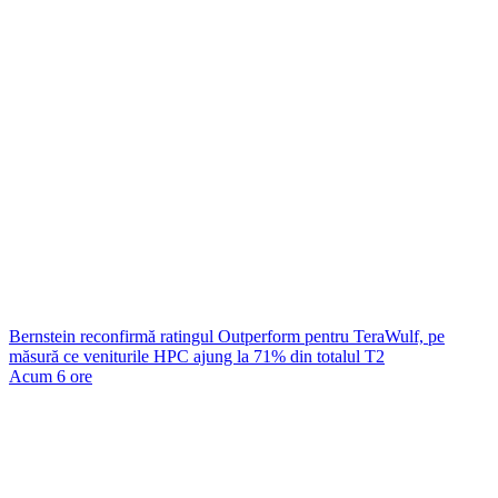
Bernstein reconfirmă ratingul Outperform pentru TeraWulf, pe
măsură ce veniturile HPC ajung la 71% din totalul T2
Acum 6 ore