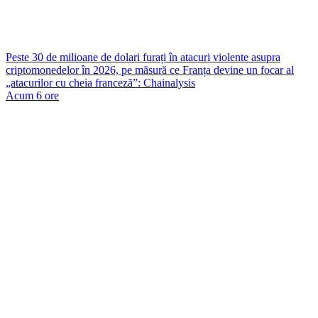
Peste 30 de milioane de dolari furați în atacuri violente asupra
criptomonedelor în 2026, pe măsură ce Franța devine un focar al
„atacurilor cu cheia franceză”: Chainalysis
Acum 6 ore