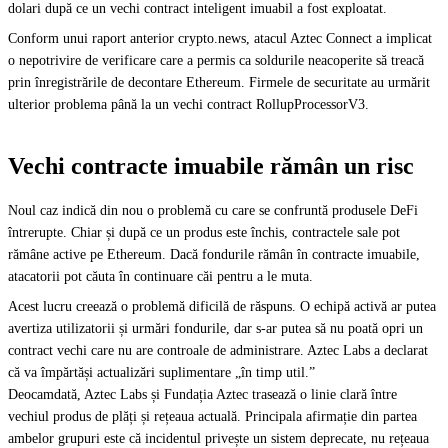
dolari după ce un vechi contract inteligent imuabil a fost exploatat.
Conform unui raport anterior crypto.news, atacul Aztec Connect a implicat
o nepotrivire de verificare care a permis ca soldurile neacoperite să treacă
prin înregistrările de decontare Ethereum. Firmele de securitate au urmărit
ulterior problema până la un vechi contract RollupProcessorV3.
Vechi contracte imuabile rămân un risc
Noul caz indică din nou o problemă cu care se confruntă produsele DeFi
întrerupte. Chiar și după ce un produs este închis, contractele sale pot
rămâne active pe Ethereum. Dacă fondurile rămân în contracte imuabile,
atacatorii pot căuta în continuare căi pentru a le muta.
Acest lucru creează o problemă dificilă de răspuns. O echipă activă ar putea
avertiza utilizatorii și urmări fondurile, dar s-ar putea să nu poată opri un
contract vechi care nu are controale de administrare. Aztec Labs a declarat
că va împărtăși actualizări suplimentare „în timp util.”
Deocamdată, Aztec Labs și Fundația Aztec trasează o linie clară între
vechiul produs de plăți și rețeaua actuală. Principala afirmație din partea
ambelor grupuri este că incidentul privește un sistem deprecate, nu rețeaua