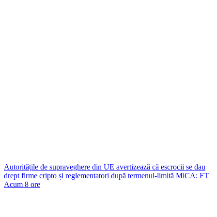
Autoritățile de supraveghere din UE avertizează că escrocii se dau
drept firme cripto și reglementatori după termenul-limită MiCA: FT
Acum 8 ore