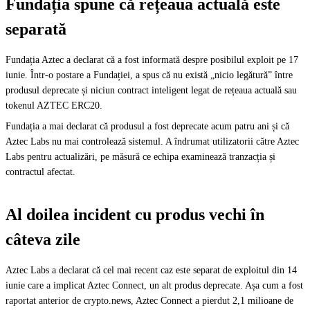
Fundația spune că rețeaua actuală este
separată
Fundația Aztec a declarat că a fost informată despre posibilul exploit pe 17
iunie. Într-o postare a Fundației, a spus că nu există „nicio legătură” între
produsul deprecate și niciun contract inteligent legat de rețeaua actuală sau
tokenul AZTEC ERC20.
Fundația a mai declarat că produsul a fost deprecate acum patru ani și că
Aztec Labs nu mai controlează sistemul. A îndrumat utilizatorii către Aztec
Labs pentru actualizări, pe măsură ce echipa examinează tranzacția și
contractul afectat.
Al doilea incident cu produs vechi în
câteva zile
Aztec Labs a declarat că cel mai recent caz este separat de exploitul din 14
iunie care a implicat Aztec Connect, un alt produs deprecate. Așa cum a fost
raportat anterior de crypto.news, Aztec Connect a pierdut 2,1 milioane de