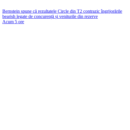
Bernstein spune că rezultatele Circle din T2 contrazic îngrijorările
bearish legate de concurență și veniturile din rezerve
Acum 5 ore