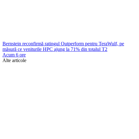
Bernstein reconfirmă ratingul Outperform pentru TeraWulf, pe
măsură ce veniturile HPC ajung la 71% din totalul T2
Acum 6 ore
Alte articole