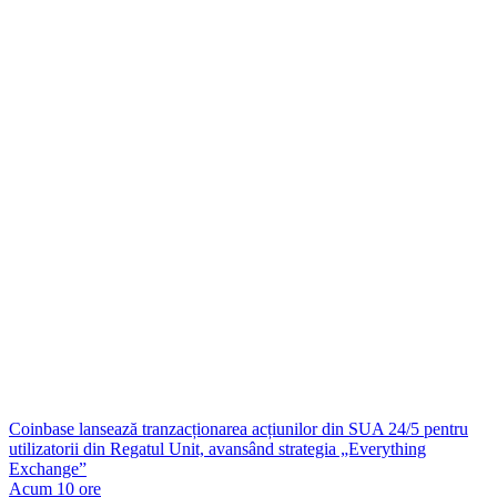
Coinbase lansează tranzacționarea acțiunilor din SUA 24/5 pentru
utilizatorii din Regatul Unit, avansând strategia „Everything
Exchange”
Acum 10 ore