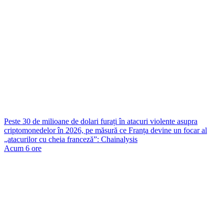
Peste 30 de milioane de dolari furați în atacuri violente asupra
criptomonedelor în 2026, pe măsură ce Franța devine un focar al
„atacurilor cu cheia franceză”: Chainalysis
Acum 6 ore