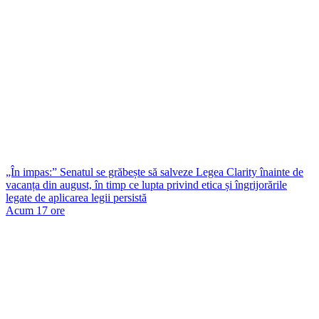
„În impas:” Senatul se grăbește să salveze Legea Clarity înainte de
vacanța din august, în timp ce lupta privind etica și îngrijorările
legate de aplicarea legii persistă
Acum 17 ore