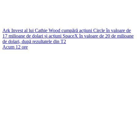
Ark Invest al lui Cathie Wood cumpără acțiuni Circle în valoare de
17 milioane de dolari și acțiuni SpaceX în valoare de 20 de milioane
de dolari, după rezultatele din T2
Acum 12 ore