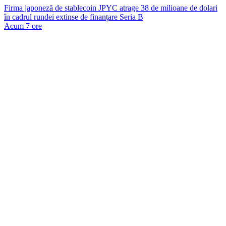
Firma japoneză de stablecoin JPYC atrage 38 de milioane de dolari
în cadrul rundei extinse de finanțare Seria B
Acum 7 ore