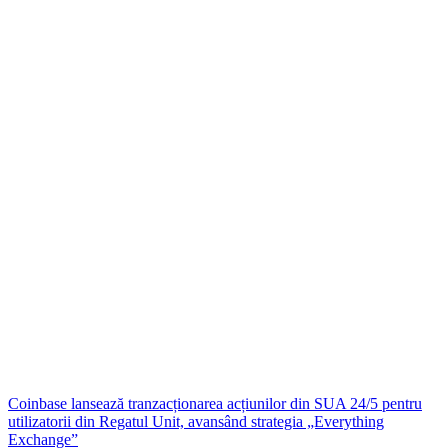
Coinbase lansează tranzacționarea acțiunilor din SUA 24/5 pentru
utilizatorii din Regatul Unit, avansând strategia „Everything
Exchange”