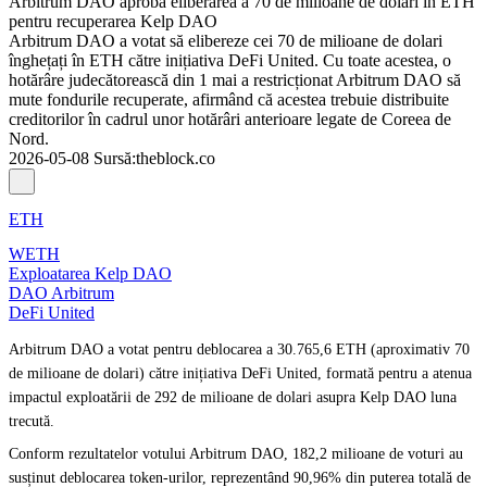
Arbitrum DAO aprobă eliberarea a 70 de milioane de dolari în ETH
pentru recuperarea Kelp DAO
Arbitrum DAO a votat să elibereze cei 70 de milioane de dolari
înghețați în ETH către inițiativa DeFi United. Cu toate acestea, o
hotărâre judecătorească din 1 mai a restricționat Arbitrum DAO să
mute fondurile recuperate, afirmând că acestea trebuie distribuite
creditorilor în cadrul unor hotărâri anterioare legate de Coreea de
Nord.
2026-05-08
Sursă
:
theblock.co
ETH
WETH
Exploatarea Kelp DAO
DAO Arbitrum
DeFi United
Arbitrum DAO a votat pentru deblocarea a 30.765,6 ETH (aproximativ 70
de milioane de dolari) către inițiativa DeFi United, formată pentru a atenua
impactul exploatării de 292 de milioane de dolari asupra Kelp DAO luna
trecută.
Conform rezultatelor votului Arbitrum DAO, 182,2 milioane de voturi au
susținut deblocarea token-urilor, reprezentând 90,96% din puterea totală de