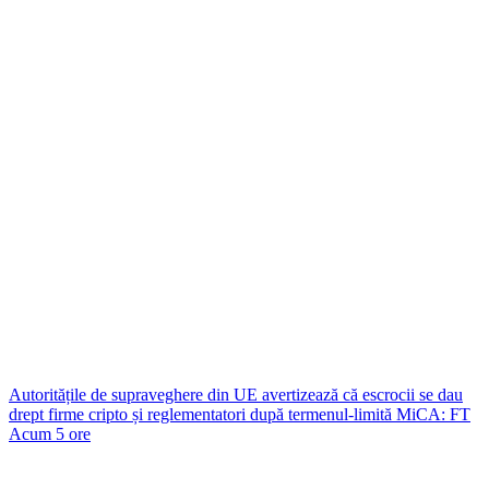
Autoritățile de supraveghere din UE avertizează că escrocii se dau
drept firme cripto și reglementatori după termenul-limită MiCA: FT
Acum 5 ore