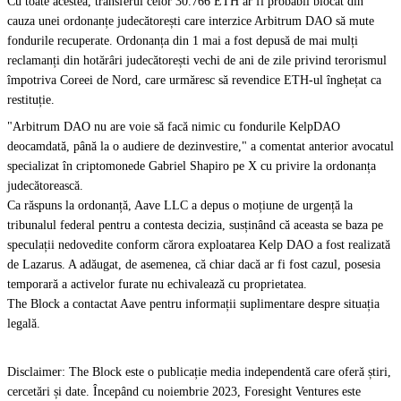
Cu toate acestea, transferul celor 30.766 ETH ar fi probabil blocat din
cauza unei ordonanțe judecătorești care interzice Arbitrum DAO să mute
fondurile recuperate. Ordonanța din 1 mai a fost depusă de mai mulți
reclamanți din hotărâri judecătorești vechi de ani de zile privind terorismul
împotriva Coreei de Nord, care urmăresc să revendice ETH-ul înghețat ca
restituție.
"Arbitrum DAO nu are voie să facă nimic cu fondurile KelpDAO
deocamdată, până la o audiere de dezinvestire," a comentat anterior avocatul
specializat în criptomonede Gabriel Shapiro pe X cu privire la ordonanța
judecătorească.
Ca răspuns la ordonanță, Aave LLC a depus o moțiune de urgență la
tribunalul federal pentru a contesta decizia, susținând că aceasta se baza pe
speculații nedovedite conform cărora exploatarea Kelp DAO a fost realizată
de Lazarus. A adăugat, de asemenea, că chiar dacă ar fi fost cazul, posesia
temporară a activelor furate nu echivalează cu proprietatea.
The Block a contactat Aave pentru informații suplimentare despre situația
legală.
Disclaimer: The Block este o publicație media independentă care oferă știri,
cercetări și date. Începând cu noiembrie 2023, Foresight Ventures este