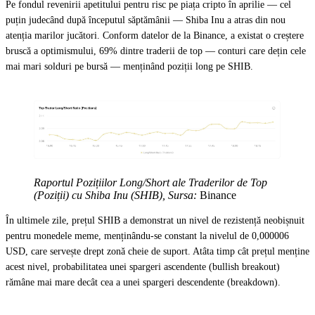
Pe fondul revenirii apetitului pentru risc pe piața cripto în aprilie — cel
puțin judecând după începutul săptămânii — Shiba Inu a atras din nou
atenția marilor jucători. Conform datelor de la Binance, a existat o creștere
bruscă a optimismului, 69% dintre traderii de top — conturi care dețin cele
mai mari solduri pe bursă — menținând poziții long pe SHIB.
Raportul Pozițiilor Long/Short ale Traderilor de Top
(Poziții) cu Shiba Inu (SHIB), Sursa:
Binance
În ultimele zile, prețul SHIB a demonstrat un nivel de rezistență neobișnuit
pentru monedele meme, menținându-se constant la nivelul de 0,000006
USD, care servește drept zonă cheie de suport. Atâta timp cât prețul menține
acest nivel, probabilitatea unei spargeri ascendente (bullish breakout)
rămâne mai mare decât cea a unei spargeri descendente (breakdown).