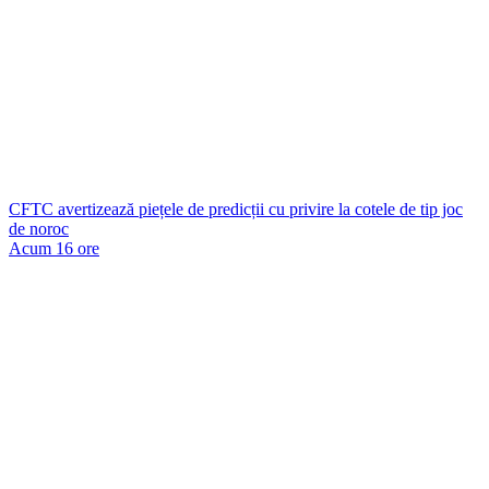
CFTC avertizează piețele de predicții cu privire la cotele de tip joc
de noroc
Acum 16 ore