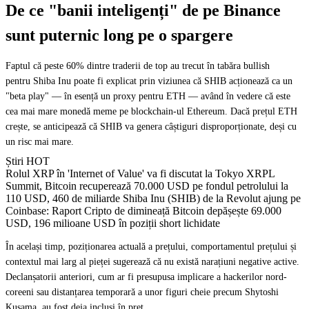
De ce "banii inteligenți" de pe Binance
sunt puternic long pe o spargere
Faptul că peste 60% dintre traderii de top au trecut în tabăra bullish
pentru Shiba Inu poate fi explicat prin viziunea că SHIB acționează ca un
"beta play" — în esență un proxy pentru ETH — având în vedere că este
cea mai mare monedă meme pe blockchain-ul Ethereum. Dacă prețul ETH
crește, se anticipează că SHIB va genera câștiguri disproporționate, deși cu
un risc mai mare.
Știri HOT
Rolul XRP în 'Internet of Value' va fi discutat la Tokyo XRPL
Summit, Bitcoin recuperează 70.000 USD pe fondul petrolului la
110 USD, 460 de miliarde Shiba Inu (SHIB) de la Revolut ajung pe
Coinbase: Raport Cripto de dimineață Bitcoin depășește 69.000
USD, 196 milioane USD în poziții short lichidate
În același timp, poziționarea actuală a prețului, comportamentul prețului și
contextul mai larg al pieței sugerează că nu există narațiuni negative active.
Declanșatorii anteriori, cum ar fi presupusa implicare a hackerilor nord-
coreeni sau distanțarea temporară a unor figuri cheie precum Shytoshi
Kusama, au fost deja incluși în preț.