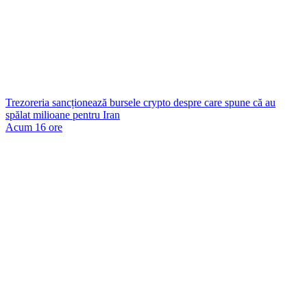
Trezoreria sancționează bursele crypto despre care spune că au
spălat milioane pentru Iran
Acum 16 ore