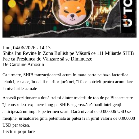
Lun, 04/06/2026 - 14:13
Shiba Inu Revine în Zona Bullish pe Măsură ce 111 Miliarde SHIB
Fac ca Presiunea de Vânzare să se Diminueze
De Caroline Amosun
Ca urmare, SHIB tranzacționează acum în mare parte pe baza factorilor
tehnici, ceea ce, în ochii marilor jucători, îl face potrivit pentru acumulare
la nivelurile actuale.
Această poziționare a două treimi dintre traderii de top de pe Binance care
își construiesc expunere long pe SHIB sugerează că banii inteligenți
anticipează un impuls pe termen scurt. Dacă nivelul de 0,000006 USD se
menține, următoarea țintă potențială ar putea fi în jurul valorii de 0,000008
USD per token.
Lecturi populare