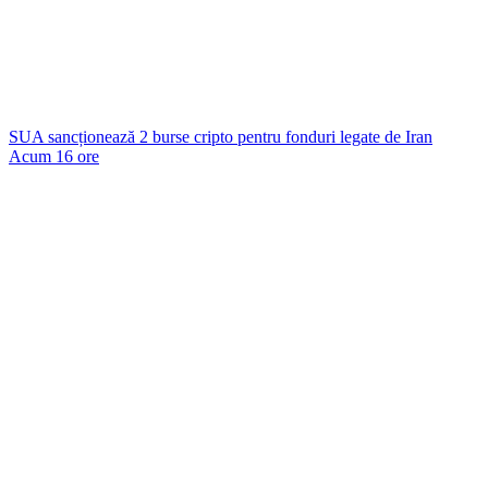
SUA sancționează 2 burse cripto pentru fonduri legate de Iran
Acum 16 ore