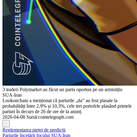
3 traderi Polymarket au făcut un pariu oportun pe un armistițiu
SUA-Iran
Lookonchain a menționat că pariurile „da” au fost plasate la
probabilități între 2,9% și 10,3%, cele trei portofele plasând primele
pariuri în decurs de 26 de ore de la anunț.
2026-04-08
Sursă
:
cointelegraph.com
Reglementarea pieței de predicții
Pariurile încetării focului SUA-Iran