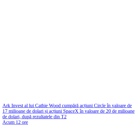
Ark Invest al lui Cathie Wood cumpără acțiuni Circle în valoare de
17 milioane de dolari și acțiuni SpaceX în valoare de 20 de milioane
de dolari, după rezultatele din T2
Acum 12 ore