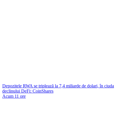
Depozitele RWA se triplează la 7,4 miliarde de dolari, în ciuda
declinului DeFi: CoinShares
Acum 11 ore