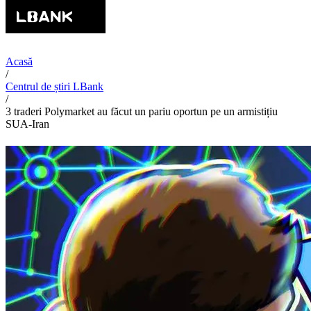
Acasă
/
Centrul de știri LBank
/
3 traderi Polymarket au făcut un pariu oportun pe un armistițiu
SUA-Iran