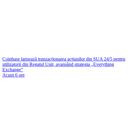
Coinbase lansează tranzacționarea acțiunilor din SUA 24/5 pentru
utilizatorii din Regatul Unit, avansând strategia „Everything
Exchange”
Acum 6 ore