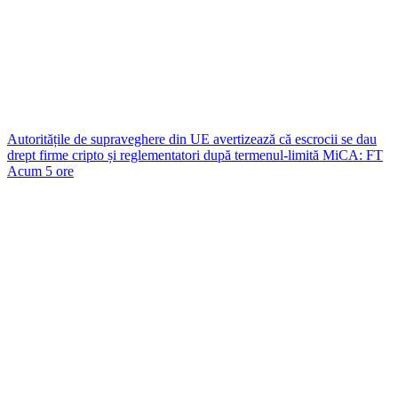
Autoritățile de supraveghere din UE avertizează că escrocii se dau
drept firme cripto și reglementatori după termenul-limită MiCA: FT
Acum 5 ore