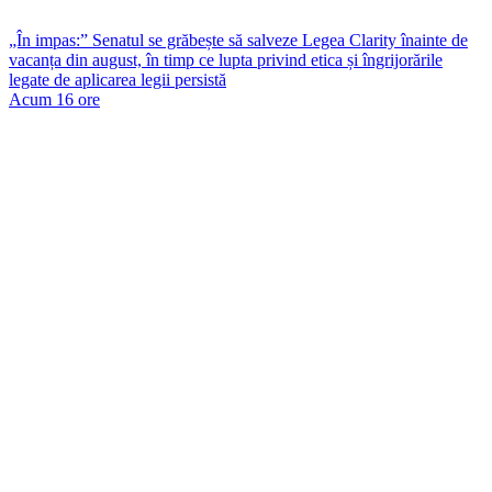
„În impas:” Senatul se grăbește să salveze Legea Clarity înainte de
vacanța din august, în timp ce lupta privind etica și îngrijorările
legate de aplicarea legii persistă
Acum 16 ore