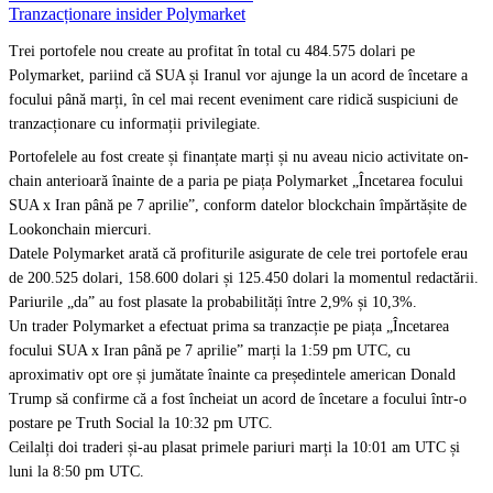
Tranzacționare insider Polymarket
Trei portofele nou create au profitat în total cu 484.575 dolari pe
Polymarket, pariind că SUA și Iranul vor ajunge la un acord de încetare a
focului până marți, în cel mai recent eveniment care ridică suspiciuni de
tranzacționare cu informații privilegiate.
Portofelele au fost create și finanțate marți și nu aveau nicio activitate on-
chain anterioară înainte de a paria pe piața Polymarket „Încetarea focului
SUA x Iran până pe 7 aprilie”, conform datelor blockchain împărtășite de
Lookonchain miercuri.
Datele Polymarket arată că profiturile asigurate de cele trei portofele erau
de 200.525 dolari, 158.600 dolari și 125.450 dolari la momentul redactării.
Pariurile „da” au fost plasate la probabilități între 2,9% și 10,3%.
Un trader Polymarket a efectuat prima sa tranzacție pe piața „Încetarea
focului SUA x Iran până pe 7 aprilie” marți la 1:59 pm UTC, cu
aproximativ opt ore și jumătate înainte ca președintele american Donald
Trump să confirme că a fost încheiat un acord de încetare a focului într-o
postare pe Truth Social la 10:32 pm UTC.
Ceilalți doi traderi și-au plasat primele pariuri marți la 10:01 am UTC și
luni la 8:50 pm UTC.