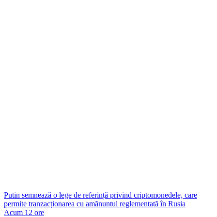
Putin semnează o lege de referință privind criptomonedele, care
permite tranzacționarea cu amănuntul reglementată în Rusia
Acum 12 ore