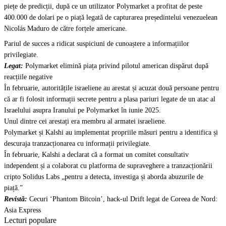
piețe de predicții, după ce un utilizator Polymarket a profitat de peste
400.000 de dolari pe o piață legată de capturarea președintelui venezuelean
Nicolás Maduro de către forțele americane.
Pariul de succes a ridicat suspiciuni de cunoaștere a informațiilor
privilegiate.
Legat:
Polymarket elimină piața privind pilotul american dispărut după
reacțiile negative
În februarie, autoritățile israeliene au arestat și acuzat două persoane pentru
că ar fi folosit informații secrete pentru a plasa pariuri legate de un atac al
Israelului asupra Iranului pe Polymarket în iunie 2025.
Unul dintre cei arestați era membru al armatei israeliene.
Polymarket și Kalshi au implementat propriile măsuri pentru a identifica și
descuraja tranzacționarea cu informații privilegiate.
În februarie, Kalshi a declarat că a format un comitet consultativ
independent și a colaborat cu platforma de supraveghere a tranzacționării
cripto Solidus Labs „pentru a detecta, investiga și aborda abuzurile de
piață.”
Revistă:
Cecuri ‘Phantom Bitcoin’, hack-ul Drift legat de Coreea de Nord:
Asia Express
Lecturi populare