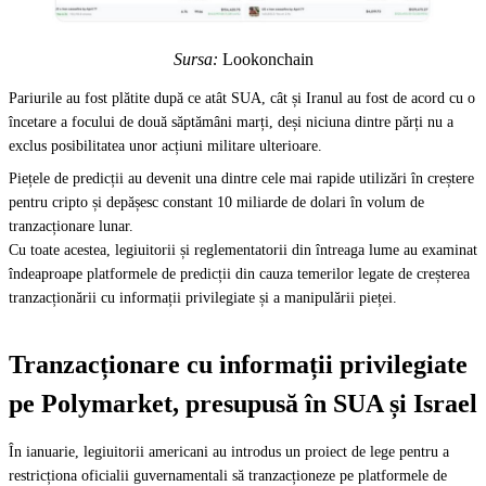
Sursa:
Lookonchain
Pariurile au fost plătite după ce atât SUA, cât și Iranul au fost de acord cu o
încetare a focului de două săptămâni marți, deși niciuna dintre părți nu a
exclus posibilitatea unor acțiuni militare ulterioare.
Piețele de predicții au devenit una dintre cele mai rapide utilizări în creștere
pentru cripto și depășesc constant 10 miliarde de dolari în volum de
tranzacționare lunar.
Cu toate acestea, legiuitorii și reglementatorii din întreaga lume au examinat
îndeaproape platformele de predicții din cauza temerilor legate de creșterea
tranzacționării cu informații privilegiate și a manipulării pieței.
Tranzacționare cu informații privilegiate
pe Polymarket, presupusă în SUA și Israel
În ianuarie, legiuitorii americani au introdus un proiect de lege pentru a
restricționa oficialii guvernamentali să tranzacționeze pe platformele de