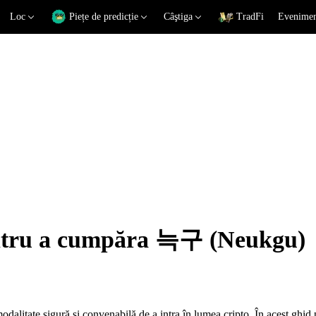
Loc
Piețe de predicție
Câştiga
TradFi
Eveniment
pentru a cumpăra 늑구 (Neukgu)
tate sigură și convenabilă de a intra în lumea cripto. În acest ghid 