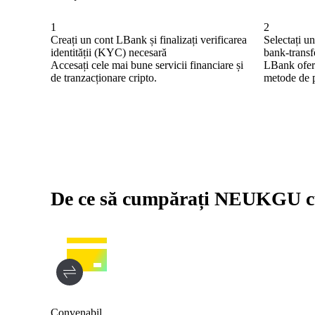
1
2
Creați un cont LBank și finalizați verificarea
Selectați un
identității (KYC) necesară
bank-transf
Accesați cele mai bune servicii financiare și
LBank oferă
de tranzacționare cripto.
metode de p
De ce să cumpărați NEUKGU c
Convenabil