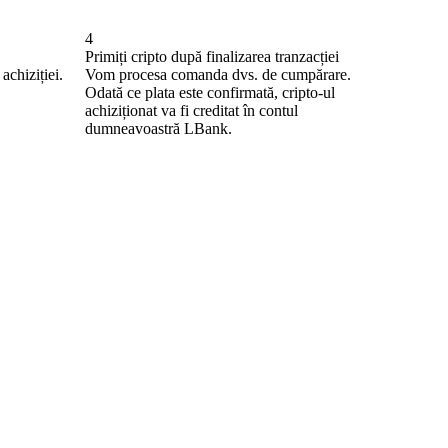
4
Primiți cripto după finalizarea tranzacției
achiziției.
Vom procesa comanda dvs. de cumpărare.
Odată ce plata este confirmată, cripto-ul
achiziționat va fi creditat în contul
dumneavoastră LBank.