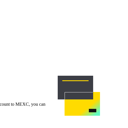
WOOF, QUI
 account to MEXC, you can