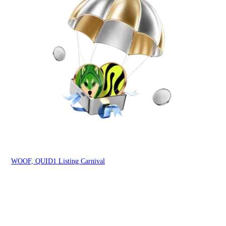
You
WOOF, QUID1 Listing Carnival