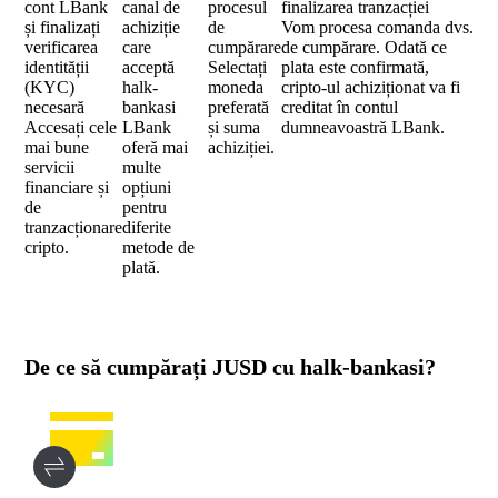
cont LBank
canal de
procesul
finalizarea tranzacției
și finalizați
achiziție
de
Vom procesa comanda dvs.
verificarea
care
cumpărare
de cumpărare. Odată ce
identității
acceptă
Selectați
plata este confirmată,
(KYC)
halk-
moneda
cripto-ul achiziționat va fi
necesară
bankasi
preferată
creditat în contul
Accesați cele
LBank
și suma
dumneavoastră LBank.
mai bune
oferă mai
achiziției.
servicii
multe
financiare și
opțiuni
de
pentru
tranzacționare
diferite
cripto.
metode de
plată.
De ce să cumpărați JUSD cu halk-bankasi?