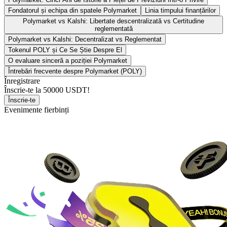
Fondatorul și echipa din spatele Polymarket
Linia timpului finanțărilor
Polymarket vs Kalshi: Libertate descentralizată vs Certitudine
reglementată
Polymarket vs Kalshi: Decentralizat vs Reglementat
Tokenul POLY și Ce Se Știe Despre El
O evaluare sinceră a poziției Polymarket
Întrebări frecvente despre Polymarket (POLY)
Înregistrare
Înscrie-te la
50000 USDT
!
Înscrie-te
Evenimente fierbinți