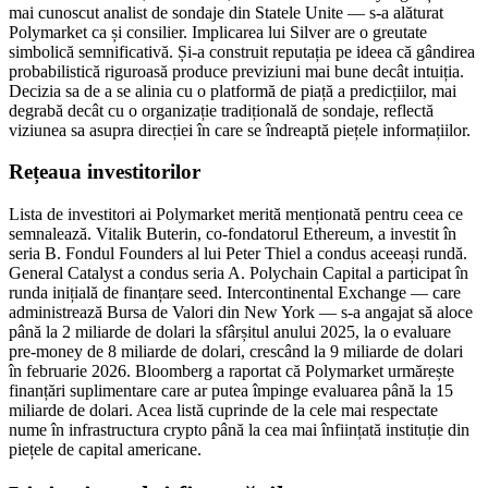
mai cunoscut analist de sondaje din Statele Unite — s-a alăturat
Polymarket ca și consilier. Implicarea lui Silver are o greutate
simbolică semnificativă. Și-a construit reputația pe ideea că gândirea
probabilistică riguroasă produce previziuni mai bune decât intuiția.
Decizia sa de a se alinia cu o platformă de piață a predicțiilor, mai
degrabă decât cu o organizație tradițională de sondaje, reflectă
viziunea sa asupra direcției în care se îndreaptă piețele informațiilor.
Rețeaua investitorilor
Lista de investitori ai Polymarket merită menționată pentru ceea ce
semnalează. Vitalik Buterin, co-fondatorul Ethereum, a investit în
seria B. Fondul Founders al lui Peter Thiel a condus aceeași rundă.
General Catalyst a condus seria A. Polychain Capital a participat în
runda inițială de finanțare seed. Intercontinental Exchange — care
administrează Bursa de Valori din New York — s-a angajat să aloce
până la 2 miliarde de dolari la sfârșitul anului 2025, la o evaluare
pre-money de 8 miliarde de dolari, crescând la 9 miliarde de dolari
în februarie 2026. Bloomberg a raportat că Polymarket urmărește
finanțări suplimentare care ar putea împinge evaluarea până la 15
miliarde de dolari. Acea listă cuprinde de la cele mai respectate
nume în infrastructura crypto până la cea mai înființată instituție din
piețele de capital americane.