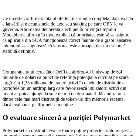
Ce nu este confirmat: totalul ofertei, distribuția completă, data exactă
a lansării și mecanismele de taxe sau staking pe care OPN le va
guverna. Abordarea deliberată a echipei în privința timpului —
Modabber a afirmat în mod explicit că prioritatea este să se asigure
că aplicația din SUA funcționează corect înainte de a grăbi lansarea
tokenului — sugerează că lansarea este aproape, dar nu este încă
stabilită definitiv.
Comparația unui cercetător DeFi cu airdrop-ul Uniswap de 6,4
miliarde de dolari ca punct de referință potențial a circulat pe scară
largă. Cu 1,35 milioane de traderi activi în datele de distribuție a
portofelelor, un airdrop larg care favorizează utilizatorii activi din
trecut ar putea ajunge la sute de mii de destinatari, făcându-l una
dintre cele mai mari distribuții de token-uri din memoria recentă,
dacă evaluarea platformei se menține.
O evaluare sinceră a poziției Polymarket
Polymarket a construit ceva ce foarte puține proiecte cripto reușesc:
un produs care generează o cerere reală din partea oamenilor care nu