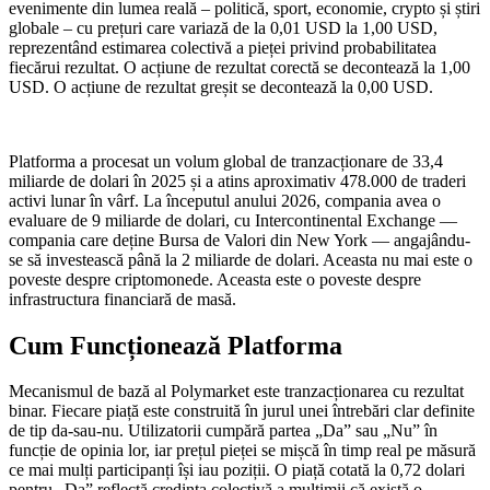
evenimente din lumea reală – politică, sport, economie, crypto și știri
globale – cu prețuri care variază de la 0,01 USD la 1,00 USD,
reprezentând estimarea colectivă a pieței privind probabilitatea
fiecărui rezultat. O acțiune de rezultat corectă se decontează la 1,00
USD. O acțiune de rezultat greșit se decontează la 0,00 USD.
Platforma a procesat un volum global de tranzacționare de 33,4
miliarde de dolari în 2025 și a atins aproximativ 478.000 de traderi
activi lunar în vârf. La începutul anului 2026, compania avea o
evaluare de 9 miliarde de dolari, cu Intercontinental Exchange —
compania care deține Bursa de Valori din New York — angajându-
se să investească până la 2 miliarde de dolari. Aceasta nu mai este o
poveste despre criptomonede. Aceasta este o poveste despre
infrastructura financiară de masă.
Cum Funcționează Platforma
Mecanismul de bază al Polymarket este tranzacționarea cu rezultat
binar. Fiecare piață este construită în jurul unei întrebări clar definite
de tip da-sau-nu. Utilizatorii cumpără partea „Da” sau „Nu” în
funcție de opinia lor, iar prețul pieței se mișcă în timp real pe măsură
ce mai mulți participanți își iau poziții. O piață cotată la 0,72 dolari
pentru „Da” reflectă credința colectivă a mulțimii că există o