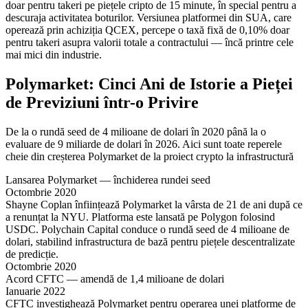
doar pentru takeri pe piețele cripto de 15 minute, în special pentru a
descuraja activitatea boturilor. Versiunea platformei din SUA, care
operează prin achiziția QCEX, percepe o taxă fixă de 0,10% doar
pentru takeri asupra valorii totale a contractului — încă printre cele
mai mici din industrie.
Polymarket: Cinci Ani de Istorie a Pieței
de Previziuni într-o Privire
De la o rundă seed de 4 milioane de dolari în 2020 până la o
evaluare de 9 miliarde de dolari în 2026. Aici sunt toate reperele
cheie din creșterea Polymarket de la proiect crypto la infrastructură
Lansarea Polymarket — închiderea rundei seed
Octombrie 2020
Shayne Coplan înființează Polymarket la vârsta de 21 de ani după ce
a renunțat la NYU. Platforma este lansată pe Polygon folosind
USDC. Polychain Capital conduce o rundă seed de 4 milioane de
dolari, stabilind infrastructura de bază pentru piețele descentralizate
de predicție.
Octombrie 2020
Acord CFTC — amendă de 1,4 milioane de dolari
Ianuarie 2022
CFTC investighează Polymarket pentru operarea unei platforme de