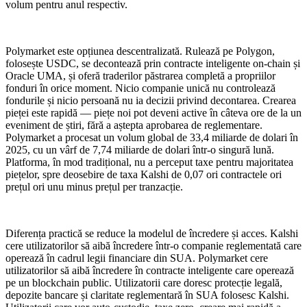
volum pentru anul respectiv.
Polymarket este opțiunea descentralizată. Rulează pe Polygon,
folosește USDC, se decontează prin contracte inteligente on-chain și
Oracle UMA, și oferă traderilor păstrarea completă a propriilor
fonduri în orice moment. Nicio companie unică nu controlează
fondurile și nicio persoană nu ia decizii privind decontarea. Crearea
pieței este rapidă — piețe noi pot deveni active în câteva ore de la un
eveniment de știri, fără a aștepta aprobarea de reglementare.
Polymarket a procesat un volum global de 33,4 miliarde de dolari în
2025, cu un vârf de 7,74 miliarde de dolari într-o singură lună.
Platforma, în mod tradițional, nu a perceput taxe pentru majoritatea
piețelor, spre deosebire de taxa Kalshi de 0,07 ori contractele ori
prețul ori unu minus prețul per tranzacție.
Diferența practică se reduce la modelul de încredere și acces. Kalshi
cere utilizatorilor să aibă încredere într-o companie reglementată care
operează în cadrul legii financiare din SUA. Polymarket cere
utilizatorilor să aibă încredere în contracte inteligente care operează
pe un blockchain public. Utilizatorii care doresc protecție legală,
depozite bancare și claritate reglementară în SUA folosesc Kalshi.