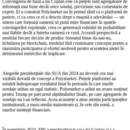
Convingerea de bază a lui Coplan este că piețele sunt agregatoare de
informații mai bune decât orice sondaj, previziune sau comentariu de
expert. El a construit Polymarket nu în primul rând ca o platformă de
pariere, ci ca ceea ce el a descris drept o mașină a adevărului — un
sistem care forțează oamenii să pună mize financiare în spatele
convingerilor exprimate, ceea ce generează estimări de probabilitate
mai fiabile decât a întreba oamenii ce cred. Această perspectivă a
modelat fiecare decizie de produs: formatul binar da-sau-nu,
lichidarea pe blockchain, modelul fără comisioane conceput pentru a
maximiza participarea și efortul neobosit pentru acuratețea pieței în
detrimentul metricilor de implicare.
Alegerile prezidențiale din SUA din 2024 au devenit cea mai
vizibilă dovadă de concept a Polymarket. Piețele platformei au
urmărit îndeaproape rezultatul final în perioada în care marile
sondaje arătau un egal statistic. Polymarket a arătat un avans susținut
pentru Trump pe parcursul săptămânilor finale, pe care agregatele de
sondaje nu l-au reflectat. Acea acuratețe a atras atenția participanților
instituționali, a mass-media mainstream și, în cele din urmă, a
marilor instituții financiare.
În noiembrie 2024, FBI a percheziționat casa lui Coplan și i-a