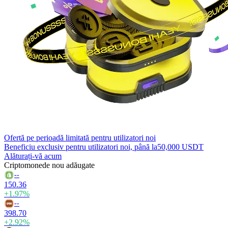
Ofertă pe perioadă limitată pentru utilizatori noi
Beneficiu exclusiv pentru utilizatori noi, până la
50,000 USDT
Alăturați-vă acum
Criptomonede nou adăugate
--
150.36
+1.97%
--
398.70
+2.92%