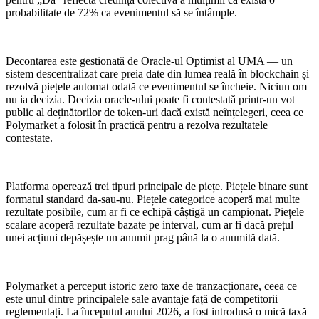
probabilitate de 72% ca evenimentul să se întâmple.
Decontarea este gestionată de Oracle-ul Optimist al UMA — un
sistem descentralizat care preia date din lumea reală în blockchain și
rezolvă piețele automat odată ce evenimentul se încheie. Niciun om
nu ia decizia. Decizia oracle-ului poate fi contestată printr-un vot
public al deținătorilor de token-uri dacă există neînțelegeri, ceea ce
Polymarket a folosit în practică pentru a rezolva rezultatele
contestate.
Platforma operează trei tipuri principale de piețe. Piețele binare sunt
formatul standard da-sau-nu. Piețele categorice acoperă mai multe
rezultate posibile, cum ar fi ce echipă câștigă un campionat. Piețele
scalare acoperă rezultate bazate pe interval, cum ar fi dacă prețul
unei acțiuni depășește un anumit prag până la o anumită dată.
Polymarket a perceput istoric zero taxe de tranzacționare, ceea ce
este unul dintre principalele sale avantaje față de competitorii
reglementați. La începutul anului 2026, a fost introdusă o mică taxă