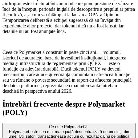
airdrop-ul este structurat într-un mod care pune presiune de vânzare
încă de la început, perioada inițială de descoperire a prețului ar putea
fi confuză, așa cum s-a întâmplat la lansarea OPN a Opinion.
Temporizarea deliberată a echipei sugerează că au învățat din
experiențele altor proiecte, dar tokenul încă nu a fost lansat, iar
detaliile nu au fost anunțate încă.
Ceea ce Polymarket a construit în peste cinci ani — volumul,
istoricul de acuratețe, baza de investitori instituționali, integrarea
media și infrastructura de reglementare prin QCEX — este o
fundație cu adevărat durabilă. Dacă tokenul POLY va deveni
mecanismul care aduce guvernanța comunității către acea fundație
sau va rămâne o poveste secundară în raport cu afacerea principală
de date a platformei, reprezintă cea mai interesantă întrebare
deschisă în perspectiva anului 2026.
Întrebări frecvente despre Polymarket
(POLY)
Ce este Polymarket?
Polymarket este cea mai mare piață descentralizată de predicții din
lume. Utilizatorii tranzacționează acțiuni cu rezultat da/nu pe politică,