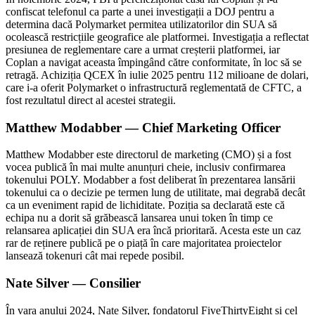
confiscat telefonul ca parte a unei investigații a DOJ pentru a
determina dacă Polymarket permitea utilizatorilor din SUA să
ocolească restricțiile geografice ale platformei. Investigația a reflectat
presiunea de reglementare care a urmat creșterii platformei, iar
Coplan a navigat aceasta împingând către conformitate, în loc să se
retragă. Achiziția QCEX în iulie 2025 pentru 112 milioane de dolari,
care i-a oferit Polymarket o infrastructură reglementată de CFTC, a
fost rezultatul direct al acestei strategii.
Matthew Modabber — Chief Marketing Officer
Matthew Modabber este directorul de marketing (CMO) și a fost
vocea publică în mai multe anunțuri cheie, inclusiv confirmarea
tokenului POLY. Modabber a fost deliberat în prezentarea lansării
tokenului ca o decizie pe termen lung de utilitate, mai degrabă decât
ca un eveniment rapid de lichiditate. Poziția sa declarată este că
echipa nu a dorit să grăbească lansarea unui token în timp ce
relansarea aplicației din SUA era încă prioritară. Acesta este un caz
rar de reținere publică pe o piață în care majoritatea proiectelor
lansează tokenuri cât mai repede posibil.
Nate Silver — Consilier
În vara anului 2024, Nate Silver, fondatorul FiveThirtyEight și cel