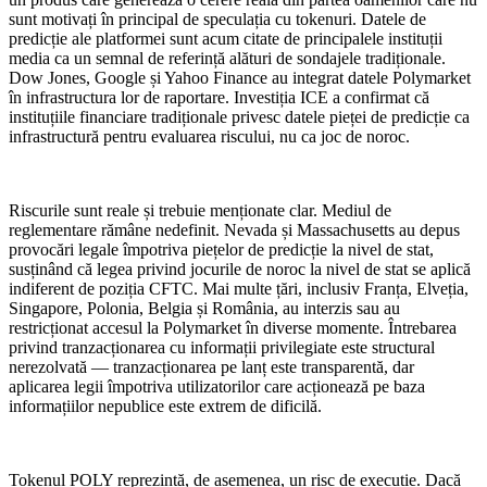
sunt motivați în principal de speculația cu tokenuri. Datele de
predicție ale platformei sunt acum citate de principalele instituții
media ca un semnal de referință alături de sondajele tradiționale.
Dow Jones, Google și Yahoo Finance au integrat datele Polymarket
în infrastructura lor de raportare. Investiția ICE a confirmat că
instituțiile financiare tradiționale privesc datele pieței de predicție ca
infrastructură pentru evaluarea riscului, nu ca joc de noroc.
Riscurile sunt reale și trebuie menționate clar. Mediul de
reglementare rămâne nedefinit. Nevada și Massachusetts au depus
provocări legale împotriva piețelor de predicție la nivel de stat,
susținând că legea privind jocurile de noroc la nivel de stat se aplică
indiferent de poziția CFTC. Mai multe țări, inclusiv Franța, Elveția,
Singapore, Polonia, Belgia și România, au interzis sau au
restricționat accesul la Polymarket în diverse momente. Întrebarea
privind tranzacționarea cu informații privilegiate este structural
nerezolvată — tranzacționarea pe lanț este transparentă, dar
aplicarea legii împotriva utilizatorilor care acționează pe baza
informațiilor nepublice este extrem de dificilă.
Tokenul POLY reprezintă, de asemenea, un risc de execuție. Dacă