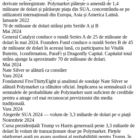
derivate neînregistrate. Polymarket plătește o amendă de 1,4
milioane de dolari și părăsește piața din SUA, concentrându-se pe
utilizatorii internaționali din Europa, Asia și America Latină.
Ianuarie 2022
70 de milioane de dolari strânși prin Seriile A și B
Mai 2024
General Catalyst conduce o rundă Series A de 25 de milioane de
dolari în mai 2024. Founders Fund conduce o rundă Series B de 45
de milioane de dolari în aceeași lună, cu participarea lui Vitalik
Buterin, 1confirmation, ParaFi și Dragonfly Capital. Capitalul total
strâns ajunge la aproximativ 70 de milioane de dolari.
Mai 2024
Nate Silver se alătură ca consilier
Vara 2024
Fondatorul FiveThirtyEight și analistul de sondaje Nate Silver se
alătură Polymarket ca sfătuitor oficial. Implicarea sa semnalează că
semnalele de probabilitate ale Polymarket sunt suficient de credibile
pentru a atrage cel mai recunoscut previzionist din media
tradițională.
Vara 2024
Alegerile SUA 2024 — volum de 3,3 miliarde de dolari pe o piață
Noiembrie 2024
Cursa prezidențială Trump vs Harris generează peste 3,3 miliarde de
dolari în volum de tranzacționare doar pe Polymarket. Piețele
platformei arată un avans susținut al probabilității pentru Trump, în