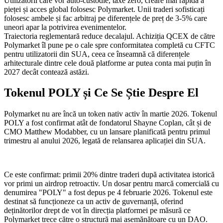
Utilizatorii care vor auto-custodie, taxe zero, creare mai rapidă a
pieței și acces global folosesc Polymarket. Unii traderi sofisticați
folosesc ambele și fac arbitraj pe diferențele de preț de 3-5% care
uneori apar la potrivirea evenimentelor.
Traiectoria reglementară reduce decalajul. Achiziția QCEX de către
Polymarket îl pune pe o cale spre conformitatea completă cu CFTC
pentru utilizatorii din SUA, ceea ce înseamnă că diferențele
arhitecturale dintre cele două platforme ar putea conta mai puțin în
2027 decât contează astăzi.
Tokenul POLY și Ce Se Știe Despre El
Polymarket nu are încă un token nativ activ în martie 2026. Tokenul
POLY a fost confirmat atât de fondatorul Shayne Coplan, cât și de
CMO Matthew Modabber, cu un lansare planificată pentru primul
trimestru al anului 2026, legată de relansarea aplicației din SUA.
Ce este confirmat: primii 20% dintre traderi după activitatea istorică
vor primi un airdrop retroactiv. Un dosar pentru marcă comercială cu
denumirea "POLY" a fost depus pe 4 februarie 2026. Tokenul este
destinat să funcționeze ca un activ de guvernanță, oferind
deținătorilor drept de vot în direcția platformei pe măsură ce
Polymarket trece către o structură mai asemănătoare cu un DAO.