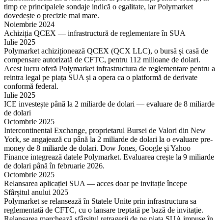
timp ce principalele sondaje indică o egalitate, iar Polymarket
dovedește o precizie mai mare.
Noiembrie 2024
Achiziția QCEX — infrastructură de reglementare în SUA
Iulie 2025
Polymarket achiziționează QCEX (QCX LLC), o bursă și casă de
compensare autorizată de CFTC, pentru 112 milioane de dolari.
Acest lucru oferă Polymarket infrastructura de reglementare pentru a
reintra legal pe piața SUA și a opera ca o platformă de derivate
conformă federal.
Iulie 2025
ICE investește până la 2 miliarde de dolari — evaluare de 8 miliarde
de dolari
Octombrie 2025
Intercontinental Exchange, proprietarul Bursei de Valori din New
York, se angajează cu până la 2 miliarde de dolari la o evaluare pre-
money de 8 miliarde de dolari. Dow Jones, Google și Yahoo
Finance integrează datele Polymarket. Evaluarea crește la 9 miliarde
de dolari până în februarie 2026.
Octombrie 2025
Relansarea aplicației SUA — acces doar pe invitație începe
Sfârșitul anului 2025
Polymarket se relansează în Statele Unite prin infrastructura sa
reglementată de CFTC, cu o lansare treptată pe bază de invitație.
Relansarea marchează sfârșitul retragerii de pe piața SUA impuse în