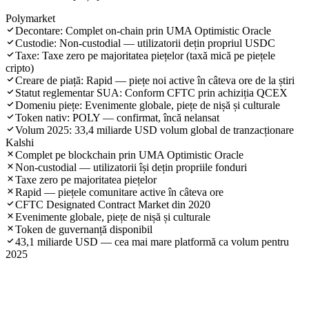
Polymarket
Decontare: Complet on-chain prin UMA Optimistic Oracle
Custodie: Non-custodial — utilizatorii dețin propriul USDC
Taxe: Taxe zero pe majoritatea piețelor (taxă mică pe piețele
cripto)
Creare de piață: Rapid — piețe noi active în câteva ore de la știri
Statut reglementar SUA: Conform CFTC prin achiziția QCEX
Domeniu piețe: Evenimente globale, piețe de nișă și culturale
Token nativ: POLY — confirmat, încă nelansat
Volum 2025: 33,4 miliarde USD volum global de tranzacționare
Kalshi
Complet pe blockchain prin UMA Optimistic Oracle
Non-custodial — utilizatorii își dețin propriile fonduri
Taxe zero pe majoritatea piețelor
Rapid — piețele comunitare active în câteva ore
CFTC Designated Contract Market din 2020
Evenimente globale, piețe de nișă și culturale
Token de guvernanță disponibil
43,1 miliarde USD — cea mai mare platformă ca volum pentru
2025