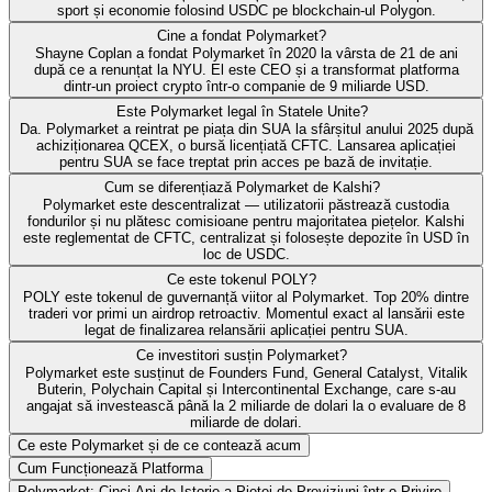
sport și economie folosind USDC pe blockchain-ul Polygon.
Cine a fondat Polymarket?
Shayne Coplan a fondat Polymarket în 2020 la vârsta de 21 de ani
după ce a renunțat la NYU. El este CEO și a transformat platforma
dintr-un proiect crypto într-o companie de 9 miliarde USD.
Este Polymarket legal în Statele Unite?
Da. Polymarket a reintrat pe piața din SUA la sfârșitul anului 2025 după
achiziționarea QCEX, o bursă licențiată CFTC. Lansarea aplicației
pentru SUA se face treptat prin acces pe bază de invitație.
Cum se diferențiază Polymarket de Kalshi?
Polymarket este descentralizat — utilizatorii păstrează custodia
fondurilor și nu plătesc comisioane pentru majoritatea piețelor. Kalshi
este reglementat de CFTC, centralizat și folosește depozite în USD în
loc de USDC.
Ce este tokenul POLY?
POLY este tokenul de guvernanță viitor al Polymarket. Top 20% dintre
traderi vor primi un airdrop retroactiv. Momentul exact al lansării este
legat de finalizarea relansării aplicației pentru SUA.
Ce investitori susțin Polymarket?
Polymarket este susținut de Founders Fund, General Catalyst, Vitalik
Buterin, Polychain Capital și Intercontinental Exchange, care s-au
angajat să investească până la 2 miliarde de dolari la o evaluare de 8
miliarde de dolari.
Ce este Polymarket și de ce contează acum
Cum Funcționează Platforma
Polymarket: Cinci Ani de Istorie a Pieței de Previziuni într-o Privire