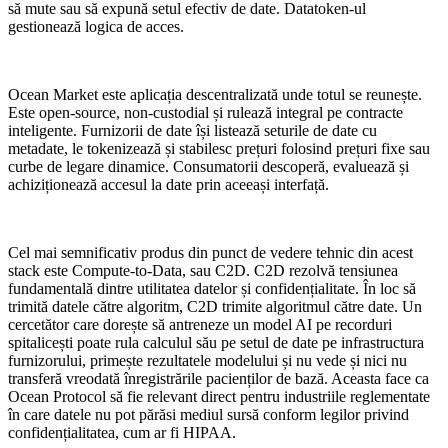
să mute sau să expună setul efectiv de date. Datatoken-ul
gestionează logica de acces.
Ocean Market este aplicația descentralizată unde totul se reunește.
Este open-source, non-custodial și rulează integral pe contracte
inteligente. Furnizorii de date își listează seturile de date cu
metadate, le tokenizează și stabilesc prețuri folosind prețuri fixe sau
curbe de legare dinamice. Consumatorii descoperă, evaluează și
achiziționează accesul la date prin aceeași interfață.
Cel mai semnificativ produs din punct de vedere tehnic din acest
stack este Compute-to-Data, sau C2D. C2D rezolvă tensiunea
fundamentală dintre utilitatea datelor și confidențialitate. În loc să
trimită datele către algoritm, C2D trimite algoritmul către date. Un
cercetător care dorește să antreneze un model AI pe recorduri
spitalicești poate rula calculul său pe setul de date pe infrastructura
furnizorului, primește rezultatele modelului și nu vede și nici nu
transferă vreodată înregistrările pacienților de bază. Aceasta face ca
Ocean Protocol să fie relevant direct pentru industriile reglementate
în care datele nu pot părăsi mediul sursă conform legilor privind
confidențialitatea, cum ar fi HIPAA.