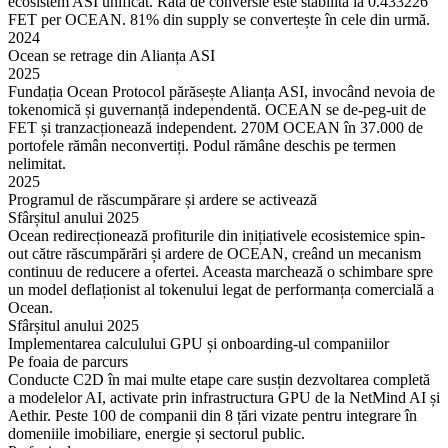
ecosistem ASI unificat. Rata de conversie este stabilită la 0.433226
FET per OCEAN. 81% din supply se convertește în cele din urmă.
2024
Ocean se retrage din Alianța ASI
2025
Fundația Ocean Protocol părăsește Alianța ASI, invocând nevoia de
tokenomică și guvernanță independentă. OCEAN se de-peg-uit de
FET și tranzacționează independent. 270M OCEAN în 37.000 de
portofele rămân neconvertiți. Podul rămâne deschis pe termen
nelimitat.
2025
Programul de răscumpărare și ardere se activează
Sfârșitul anului 2025
Ocean redirecționează profiturile din inițiativele ecosistemice spin-
out către răscumpărări și ardere de OCEAN, creând un mecanism
continuu de reducere a ofertei. Aceasta marchează o schimbare spre
un model deflaționist al tokenului legat de performanța comercială a
Ocean.
Sfârșitul anului 2025
Implementarea calculului GPU și onboarding-ul companiilor
Pe foaia de parcurs
Conducte C2D în mai multe etape care susțin dezvoltarea completă
a modelelor AI, activate prin infrastructura GPU de la NetMind AI și
Aethir. Peste 100 de companii din 8 țări vizate pentru integrare în
domeniile imobiliare, energie și sectorul public.