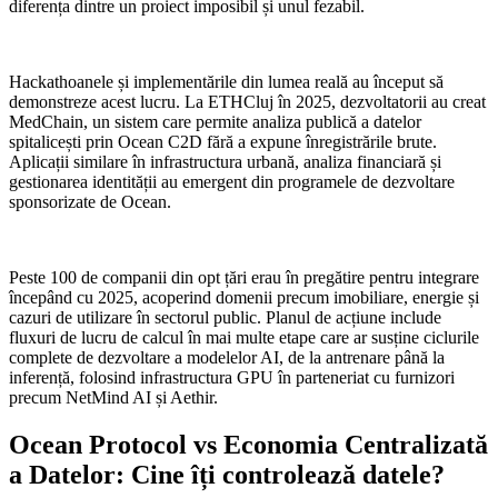
diferența dintre un proiect imposibil și unul fezabil.
Hackathoanele și implementările din lumea reală au început să
demonstreze acest lucru. La ETHCluj în 2025, dezvoltatorii au creat
MedChain, un sistem care permite analiza publică a datelor
spitalicești prin Ocean C2D fără a expune înregistrările brute.
Aplicații similare în infrastructura urbană, analiza financiară și
gestionarea identității au emergent din programele de dezvoltare
sponsorizate de Ocean.
Peste 100 de companii din opt țări erau în pregătire pentru integrare
începând cu 2025, acoperind domenii precum imobiliare, energie și
cazuri de utilizare în sectorul public. Planul de acțiune include
fluxuri de lucru de calcul în mai multe etape care ar susține ciclurile
complete de dezvoltare a modelelor AI, de la antrenare până la
inferență, folosind infrastructura GPU în parteneriat cu furnizori
precum NetMind AI și Aethir.
Ocean Protocol vs Economia Centralizată
a Datelor: Cine îți controlează datele?