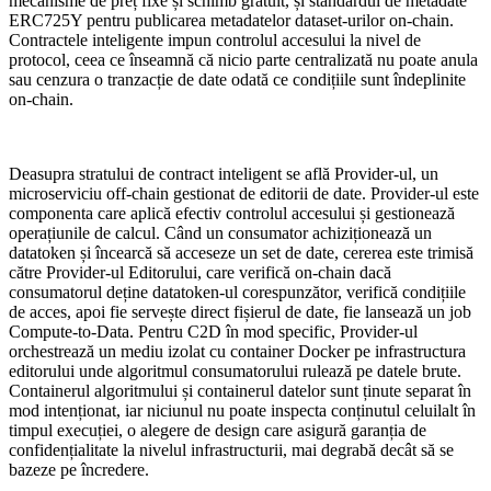
mecanisme de preț fixe și schimb gratuit, și standardul de metadate
ERC725Y pentru publicarea metadatelor dataset-urilor on-chain.
Contractele inteligente impun controlul accesului la nivel de
protocol, ceea ce înseamnă că nicio parte centralizată nu poate anula
sau cenzura o tranzacție de date odată ce condițiile sunt îndeplinite
on-chain.
Deasupra stratului de contract inteligent se află Provider-ul, un
microserviciu off-chain gestionat de editorii de date. Provider-ul este
componenta care aplică efectiv controlul accesului și gestionează
operațiunile de calcul. Când un consumator achiziționează un
datatoken și încearcă să acceseze un set de date, cererea este trimisă
către Provider-ul Editorului, care verifică on-chain dacă
consumatorul deține datatoken-ul corespunzător, verifică condițiile
de acces, apoi fie servește direct fișierul de date, fie lansează un job
Compute-to-Data. Pentru C2D în mod specific, Provider-ul
orchestrează un mediu izolat cu container Docker pe infrastructura
editorului unde algoritmul consumatorului rulează pe datele brute.
Containerul algoritmului și containerul datelor sunt ținute separat în
mod intenționat, iar niciunul nu poate inspecta conținutul celuilalt în
timpul execuției, o alegere de design care asigură garanția de
confidențialitate la nivelul infrastructurii, mai degrabă decât să se
bazeze pe încredere.