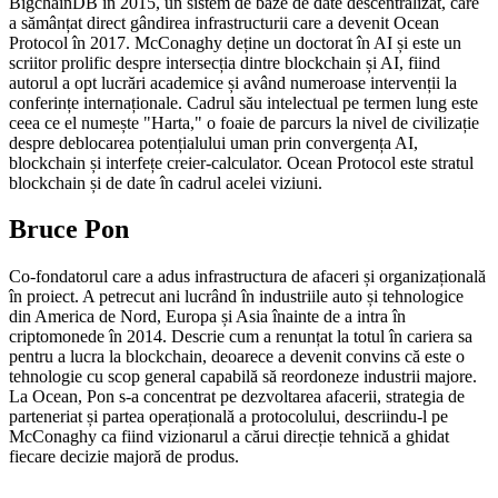
BigchainDB în 2015, un sistem de baze de date descentralizat, care
a sămânțat direct gândirea infrastructurii care a devenit Ocean
Protocol în 2017. McConaghy deține un doctorat în AI și este un
scriitor prolific despre intersecția dintre blockchain și AI, fiind
autorul a opt lucrări academice și având numeroase intervenții la
conferințe internaționale. Cadrul său intelectual pe termen lung este
ceea ce el numește "Harta," o foaie de parcurs la nivel de civilizație
despre deblocarea potențialului uman prin convergența AI,
blockchain și interfețe creier-calculator. Ocean Protocol este stratul
blockchain și de date în cadrul acelei viziuni.
Bruce Pon
Co-fondatorul care a adus infrastructura de afaceri și organizațională
în proiect. A petrecut ani lucrând în industriile auto și tehnologice
din America de Nord, Europa și Asia înainte de a intra în
criptomonede în 2014. Descrie cum a renunțat la totul în cariera sa
pentru a lucra la blockchain, deoarece a devenit convins că este o
tehnologie cu scop general capabilă să reordoneze industrii majore.
La Ocean, Pon s-a concentrat pe dezvoltarea afacerii, strategia de
parteneriat și partea operațională a protocolului, descriindu-l pe
McConaghy ca fiind vizionarul a cărui direcție tehnică a ghidat
fiecare decizie majoră de produs.