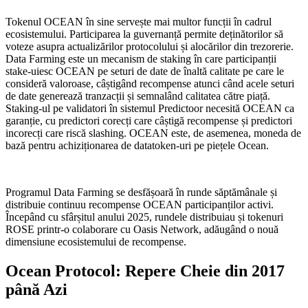
Tokenul OCEAN în sine servește mai multor funcții în cadrul
ecosistemului. Participarea la guvernanță permite deținătorilor să
voteze asupra actualizărilor protocolului și alocărilor din trezorerie.
Data Farming este un mecanism de staking în care participanții
stake-uiesc OCEAN pe seturi de date de înaltă calitate pe care le
consideră valoroase, câștigând recompense atunci când acele seturi
de date generează tranzacții și semnalând calitatea către piață.
Staking-ul pe validatori în sistemul Predictoor necesită OCEAN ca
garanție, cu predictori corecți care câștigă recompense și predictori
incorecți care riscă slashing. OCEAN este, de asemenea, moneda de
bază pentru achiziționarea de datatoken-uri pe piețele Ocean.
Programul Data Farming se desfășoară în runde săptămânale și
distribuie continuu recompense OCEAN participanților activi.
Începând cu sfârșitul anului 2025, rundele distribuiau și tokenuri
ROSE printr-o colaborare cu Oasis Network, adăugând o nouă
dimensiune ecosistemului de recompense.
Ocean Protocol: Repere Cheie din 2017
până Azi