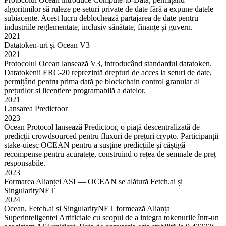
algoritmilor să ruleze pe seturi private de date fără a expune datele
subiacente. Acest lucru deblochează partajarea de date pentru
industriile reglementate, inclusiv sănătate, finanțe și guvern.
2021
Datatoken-uri și Ocean V3
2021
Protocolul Ocean lansează V3, introducând standardul datatoken.
Datatokenii ERC-20 reprezintă drepturi de acces la seturi de date,
permițând pentru prima dată pe blockchain control granular al
prețurilor și licențiere programabilă a datelor.
2021
Lansarea Predictoor
2023
Ocean Protocol lansează Predictoor, o piață descentralizată de
predicții crowdsourced pentru fluxuri de prețuri crypto. Participanții
stake-uiesc OCEAN pentru a susține predicțiile și câștigă
recompense pentru acuratețe, construind o rețea de semnale de preț
responsabile.
2023
Formarea Alianței ASI — OCEAN se alătură Fetch.ai și
SingularityNET
2024
Ocean, Fetch.ai și SingularityNET formează Alianța
Superinteligenței Artificiale cu scopul de a integra tokenurile într-un