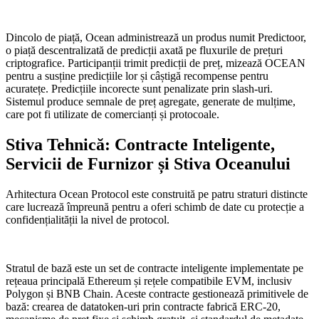
Dincolo de piață, Ocean administrează un produs numit Predictoor,
o piață descentralizată de predicții axată pe fluxurile de prețuri
criptografice. Participanții trimit predicții de preț, mizează OCEAN
pentru a susține predicțiile lor și câștigă recompense pentru
acuratețe. Predicțiile incorecte sunt penalizate prin slash-uri.
Sistemul produce semnale de preț agregate, generate de mulțime,
care pot fi utilizate de comercianți și protocoale.
Stiva Tehnică: Contracte Inteligente,
Servicii de Furnizor și Stiva Oceanului
Arhitectura Ocean Protocol este construită pe patru straturi distincte
care lucrează împreună pentru a oferi schimb de date cu protecție a
confidențialității la nivel de protocol.
Stratul de bază este un set de contracte inteligente implementate pe
rețeaua principală Ethereum și rețele compatibile EVM, inclusiv
Polygon și BNB Chain. Aceste contracte gestionează primitivele de
bază: crearea de datatoken-uri prin contracte fabrică ERC-20,