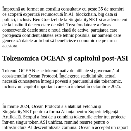
Împreună au format un consiliu consultativ cu peste 35 de membri
ce acoperă expertiză recunoscută în AI, blockchain, big data și
politici, inclusiv Ben Goertzel de la SingularityNET și academicieni
de la instituții de cercetare de vârf. Teza fondatoare a rămas
consecventă: datele sunt o nouă clasă de active, partajarea care
protejează confidențialitatea este tehnic posibilă, iar oamenii care
generează datele ar trebui să beneficieze economic de pe urma
acestora.
Tokenomica OCEAN și capitolul post-ASI
Tokenul OCEAN este tokenul nativ de utilitate și guvernanță al
ecosistemului Ocean Protocol. Înțelegerea stadiului său actual
necesită cunoașterea întregii povești a parcursului său tokenomic,
inclusiv un capitol important care s-a încheiat în octombrie 2025.
În martie 2024, Ocean Protocol s-a alăturat Fetch.ai și
SingularityNET pentru a forma Alianța pentru Superinteligență
Artificială. Scopul a fost de a combina tokenurile celor trei proiecte
într-un singur token ASI unificat, reunind resurse pentru o
infrastructură AI descentralizată comună. Ocean a acceptat un raport