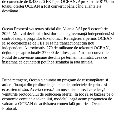
de conversie de 0.433226 FET per OCEAN. Aproximativ 81% din
totalul ofertei OCEAN a fost convertit până când alianța s-a
destrămat.
Ocean Protocol s-a retras oficial din Alianța ASI pe 9 octombrie
2025. Motivul declarat a fost dorința de guvernanță independentă și
control asupra propriilor tokenomici. Retragerea a permis OCEAN
să se deconecteze de FET și să fie tranzacționat din nou
independent. Aproximativ 270 de milioane de tokenuri OCEAN,
deținute pe aproximativ 37.000 de adrese, au rămas neconvertite.
Podul de conversie rămâne deschis pe termen nelimitat, ceea ce
înseamnă că deținătorii pot încă schimba la rata inițială.
După retragere, Ocean a anunțat un program de răscumpărare și
ardere finanțat din profiturile generate de proiectele desprinse și
ecosistemul său. Acesta creează un mecanism direct care leagă
veniturile protocolului de reducerea ofertei. În loc să se bazeze pe o
economie comună a tokenului, modelul leagă acum propunerea de
valoare a OCEAN de activitatea comercială proprie a Ocean
Protocol.