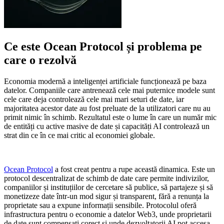
Ce este Ocean Protocol și problema pe
care o rezolvă
Economia modernă a inteligenței artificiale funcționează pe baza
datelor. Companiile care antrenează cele mai puternice modele sunt
cele care deja controlează cele mai mari seturi de date, iar
majoritatea acestor date au fost preluate de la utilizatori care nu au
primit nimic în schimb. Rezultatul este o lume în care un număr mic
de entități cu active masive de date și capacități AI controlează un
strat din ce în ce mai critic al economiei globale.
Ocean Protocol
a fost creat pentru a rupe această dinamica. Este un
protocol descentralizat de schimb de date care permite indivizilor,
companiilor și instituțiilor de cercetare să publice, să partajeze și să
monetizeze date într-un mod sigur și transparent, fără a renunța la
proprietate sau a expune informații sensibile. Protocolul oferă
infrastructura pentru o economie a datelor Web3, unde proprietarii
de date sunt compensați corect și unde dezvoltatorii AI pot accesa