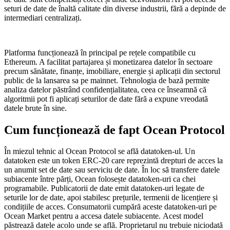
seturi de date de înaltă calitate din diverse industrii, fără a depinde de
intermediari centralizați.
Platforma funcționează în principal pe rețele compatibile cu
Ethereum. A facilitat partajarea și monetizarea datelor în sectoare
precum sănătate, finanțe, imobiliare, energie și aplicații din sectorul
public de la lansarea sa pe mainnet. Tehnologia de bază permite
analiza datelor păstrând confidențialitatea, ceea ce înseamnă că
algoritmii pot fi aplicați seturilor de date fără a expune vreodată
datele brute în sine.
Cum funcționează de fapt Ocean Protocol
În miezul tehnic al Ocean Protocol se află datatoken-ul. Un
datatoken este un token ERC-20 care reprezintă drepturi de acces la
un anumit set de date sau serviciu de date. În loc să transfere datele
subiacente între părți, Ocean folosește datatoken-uri ca chei
programabile. Publicatorii de date emit datatoken-uri legate de
seturile lor de date, apoi stabilesc prețurile, termenii de licențiere și
condițiile de acces. Consumatorii cumpără aceste datatoken-uri pe
Ocean Market pentru a accesa datele subiacente. Acest model
păstrează datele acolo unde se află. Proprietarul nu trebuie niciodată