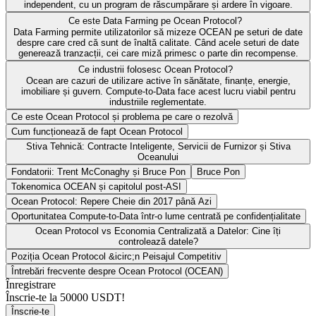
independent, cu un program de răscumpărare și ardere în vigoare.
Ce este Data Farming pe Ocean Protocol?
Data Farming permite utilizatorilor să mizeze OCEAN pe seturi de date
despre care cred că sunt de înaltă calitate. Când acele seturi de date
generează tranzacții, cei care miză primesc o parte din recompense.
Ce industrii folosesc Ocean Protocol?
Ocean are cazuri de utilizare active în sănătate, finanțe, energie,
imobiliare și guvern. Compute-to-Data face acest lucru viabil pentru
industriile reglementate.
Ce este Ocean Protocol și problema pe care o rezolvă
Cum funcționează de fapt Ocean Protocol
Stiva Tehnică: Contracte Inteligente, Servicii de Furnizor și Stiva
Oceanului
Fondatorii: Trent McConaghy și Bruce Pon
Bruce Pon
Tokenomica OCEAN și capitolul post-ASI
Ocean Protocol: Repere Cheie din 2017 până Azi
Oportunitatea Compute-to-Data într-o lume centrată pe confidențialitate
Ocean Protocol vs Economia Centralizată a Datelor: Cine îți
controlează datele?
Poziția Ocean Protocol &icirc;n Peisajul Competitiv
Întrebări frecvente despre Ocean Protocol (OCEAN)
Înregistrare
Înscrie-te la
50000 USDT
!
Înscrie-te