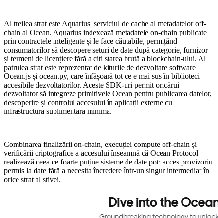
Al treilea strat este Aquarius, serviciul de cache al metadatelor off-
chain al Ocean. Aquarius indexează metadatele on-chain publicate
prin contractele inteligente și le face căutabile, permițând
consumatorilor să descopere seturi de date după categorie, furnizor
și termeni de licențiere fără a citi starea brută a blockchain-ului. Al
patrulea strat este reprezentat de kiturile de dezvoltare software
Ocean.js și ocean.py, care înfășoară tot ce e mai sus în biblioteci
accesibile dezvoltatorilor. Aceste SDK-uri permit oricărui
dezvoltator să integreze primitivele Ocean pentru publicarea datelor,
descoperire și controlul accesului în aplicații externe cu
infrastructură suplimentară minimă.
Combinarea finalizării on-chain, execuției compute off-chain și
verificării criptografice a accesului înseamnă că Ocean Protocol
realizează ceea ce foarte puține sisteme de date pot: acces provizoriu
permis la date fără a necesita încredere într-un singur intermediar în
orice strat al stivei.