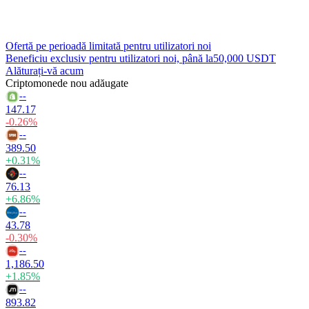
Ofertă pe perioadă limitată pentru utilizatori noi
Beneficiu exclusiv pentru utilizatori noi, până la
50,000 USDT
Alăturați-vă acum
Criptomonede nou adăugate
--
147.17
-0.26%
--
389.50
+0.31%
--
76.13
+6.86%
--
43.78
-0.30%
--
1,186.50
+1.85%
--
893.82