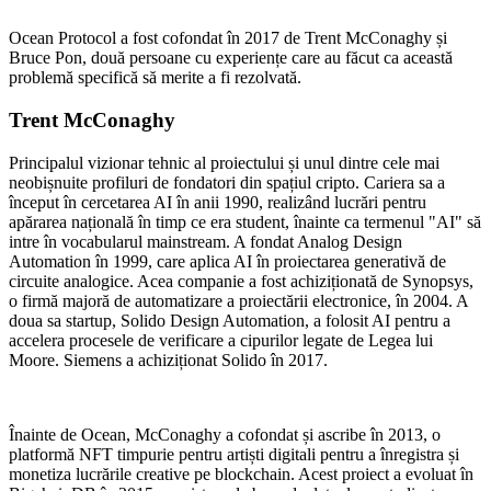
Ocean Protocol a fost cofondat în 2017 de Trent McConaghy și
Bruce Pon, două persoane cu experiențe care au făcut ca această
problemă specifică să merite a fi rezolvată.
Trent McConaghy
Principalul vizionar tehnic al proiectului și unul dintre cele mai
neobișnuite profiluri de fondatori din spațiul cripto. Cariera sa a
început în cercetarea AI în anii 1990, realizând lucrări pentru
apărarea națională în timp ce era student, înainte ca termenul "AI" să
intre în vocabularul mainstream. A fondat Analog Design
Automation în 1999, care aplica AI în proiectarea generativă de
circuite analogice. Acea companie a fost achiziționată de Synopsys,
o firmă majoră de automatizare a proiectării electronice, în 2004. A
doua sa startup, Solido Design Automation, a folosit AI pentru a
accelera procesele de verificare a cipurilor legate de Legea lui
Moore. Siemens a achiziționat Solido în 2017.
Înainte de Ocean, McConaghy a cofondat și ascribe în 2013, o
platformă NFT timpurie pentru artiști digitali pentru a înregistra și
monetiza lucrările creative pe blockchain. Acest proiect a evoluat în