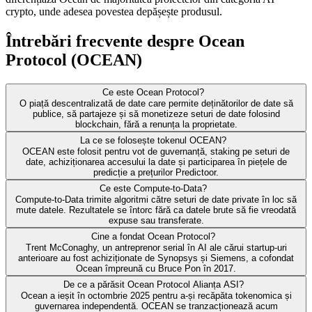
crypto, unde adesea povestea depășește produsul.
Întrebări frecvente despre Ocean
Protocol (OCEAN)
Ce este Ocean Protocol?
O piață descentralizată de date care permite deținătorilor de date să
publice, să partajeze și să monetizeze seturi de date folosind
blockchain, fără a renunța la proprietate.
La ce se folosește tokenul OCEAN?
OCEAN este folosit pentru vot de guvernanță, staking pe seturi de
date, achiziționarea accesului la date și participarea în piețele de
predicție a prețurilor Predictoor.
Ce este Compute-to-Data?
Compute-to-Data trimite algoritmi către seturi de date private în loc să
mute datele. Rezultatele se întorc fără ca datele brute să fie vreodată
expuse sau transferate.
Cine a fondat Ocean Protocol?
Trent McConaghy, un antreprenor serial în AI ale cărui startup-uri
anterioare au fost achiziționate de Synopsys și Siemens, a cofondat
Ocean împreună cu Bruce Pon în 2017.
De ce a părăsit Ocean Protocol Alianța ASI?
Ocean a ieșit în octombrie 2025 pentru a-și recăpăta tokenomica și
guvernarea independentă. OCEAN se tranzacționează acum