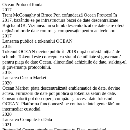
Ocean Protocol fondat
2017
Trent McConaghy și Bruce Pon cofundează Ocean Protocol în
2017, bazându-se pe infrastructura bazei de date descentralizate
BigchainDB. Viziunea: un schimb descentralizat de date care oferă
deținătorilor de date control și compensație pentru activele lor.
2017
Lansarea publică a tokenului OCEAN
2018
Tokenul OCEAN devine public în 2018 după o ofertă inițială de
schimb. Tokenul este conceput ca stratul de utilitate și guvernanță
pentru piața de date Ocean, alimentând achizițiile de date, staking-ul
și guvernanța protocolului.
2018
Lansarea Ocean Market
2020
Ocean Market, piața descentralizată emblematică de date, devine
activă. Furnizorii de date pot publica și tokeniza seturi de date.
Consumatorii pot descoperi, cumpăra și accesa date folosind
OCEAN. Platforma funcționează pe contracte inteligente fără un
intermediar custodial.
2020
Lansarea Compute-to-Data
2021
Protocolul Ocean introduce Compute-to-Data, permițând