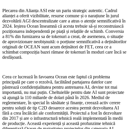
Plecarea din Alianța ASI este un pariu strategic autentic. Cadrul
alianței a oferit vizibilitate, resurse comune și o narațiune în jurul
dezvoltării AGI descentralizate care a atras o atenție semnificativă în
2024. Ieșirea Ocean înseamnă că acesta trebuie să-și reconstruiască
poziționarea independentă pe piață și relațiile de schimb. Conversia
a 81% din furnizarea sa de tokenuri a creat, de asemenea, o situație
de aprovizionare neobișnuită: o porțiune semnificativă a deținătorilor
originali de OCEAN sunt acum deținători de FET, ceea ce a
schimbat compoziția bazei rămase de tokenuri în moduri care încă se
desfășoară.
Ceea ce lucrează în favoarea Ocean este faptul că problema
principală pe care o rezolvă, facilitând partajarea datelor care
păstrează confidențialitatea pentru antrenarea AI, devine tot mai
importantă, nu mai puțin. Cheltuielile pentru date AI sunt proiectate
să ajungă la 110 miliarde de dolari până în 2026. Mediul de
reglementare, în special în sănătate și finanțe, creează activ cerere
pentru soluții de tip C2D deoarece acestea permit dezvoltarea AI
fără a crea încălcări ale conformității. Proiectul a fost în dezvoltare
din 2017 și are o infrastructură tehnică reală implementată în medii
de producție. Această experiență și această profunzime tehnică
diferențiază Ocean de majoritatea proiectelor din categoria AI