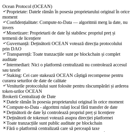
Ocean Protocol (OCEAN)
Proprietate: Datele rămân în posesia proprietarului original în orice
moment
Confidențialitate: Compute-to-Data — algoritmii merg la date, nu
invers
Monetizare: Proprietarii de date își stabilesc propriul preț și
termenii de licențiere
Guvernanță: Deținătorii OCEAN votează direcția protocolului
prin DAO
Transparență: Toate tranzacțiile sunt pe blockchain și complet
auditate
Intermediari: Nici o platformă centralizată nu controlează accesul
sau taxele
Staking: Cei care stakează OCEAN câștigă recompense pentru
curarea seturilor de date de calitate
Veniturile protocolului sunt folosite pentru răscumpărări și arderea
token-urilor OCEAN
Brokerii Centralizați de Date
Datele rămân în posesia proprietarului original în orice moment
Compute-to-Data - algoritmi rulați local fără transfer de date
Deținătorii de date își controlează propriul preț și licențiere
Deținătorii de tokenuri votează asupra direcției platformei
Toate tranzacțiile sunt public auditate pe blockchain
Fără o platformă centralizată care să perceapă taxe