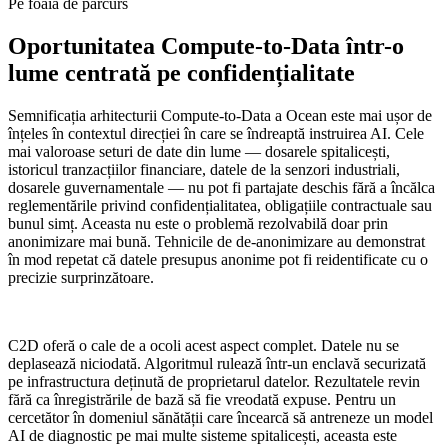
Pe foaia de parcurs
Oportunitatea Compute-to-Data într-o
lume centrată pe confidențialitate
Semnificația arhitecturii Compute-to-Data a Ocean este mai ușor de
înțeles în contextul direcției în care se îndreaptă instruirea AI. Cele
mai valoroase seturi de date din lume — dosarele spitalicești,
istoricul tranzacțiilor financiare, datele de la senzori industriali,
dosarele guvernamentale — nu pot fi partajate deschis fără a încălca
reglementările privind confidențialitatea, obligațiile contractuale sau
bunul simț. Aceasta nu este o problemă rezolvabilă doar prin
anonimizare mai bună. Tehnicile de de-anonimizare au demonstrat
în mod repetat că datele presupus anonime pot fi reidentificate cu o
precizie surprinzătoare.
C2D oferă o cale de a ocoli acest aspect complet. Datele nu se
deplasează niciodată. Algoritmul rulează într-un enclavă securizată
pe infrastructura deținută de proprietarul datelor. Rezultatele revin
fără ca înregistrările de bază să fie vreodată expuse. Pentru un
cercetător în domeniul sănătății care încearcă să antreneze un model
AI de diagnostic pe mai multe sisteme spitalicești, aceasta este