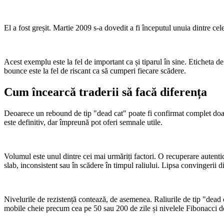
El a fost greșit. Martie 2009 s-a dovedit a fi începutul unuia dintre cele
Acest exemplu este la fel de important ca și tiparul în sine. Eticheta de
bounce este la fel de riscant ca să cumperi fiecare scădere.
Cum încearcă traderii să facă diferența
Deoarece un rebound de tip "dead cat" poate fi confirmat complet doar î
este definitiv, dar împreună pot oferi semnale utile.
Volumul este unul dintre cei mai urmăriți factori. O recuperare autenti
slab, inconsistent sau în scădere în timpul raliului. Lipsa convingerii 
Nivelurile de rezistență contează, de asemenea. Raliurile de tip "dead 
mobile cheie precum cea pe 50 sau 200 de zile și nivelele Fibonacci 