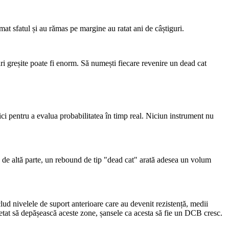
rmat sfatul și au rămas pe margine au ratat ani de câștiguri.
cări greșite poate fi enorm. Să numești fiecare revenire un dead cat
ci pentru a evalua probabilitatea în timp real. Niciun instrument nu
e de altă parte, un rebound de tip "dead cat" arată adesea un volum
ud nivelele de suport anterioare care au devenit rezistență, medii
tat să depășească aceste zone, șansele ca acesta să fie un DCB cresc.