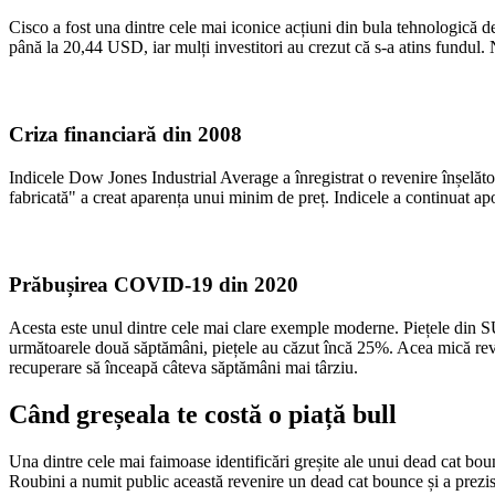
Cisco a fost una dintre cele mai iconice acțiuni din bula tehnologică d
până la 20,44 USD, iar mulți investitori au crezut că s-a atins fundul
Criza financiară din 2008
Indicele Dow Jones Industrial Average a înregistrat o revenire înșelăto
fabricată" a creat aparența unui minim de preț. Indicele a continuat a
Prăbușirea COVID-19 din 2020
Acesta este unul dintre cele mai clare exemple moderne. Piețele din S
următoarele două săptămâni, piețele au căzut încă 25%. Acea mică revenir
recuperare să înceapă câteva săptămâni mai târziu.
Când greșeala te costă o piață bull
Una dintre cele mai faimoase identificări greșite ale unui dead cat bo
Roubini a numit public această revenire un dead cat bounce și a prezi