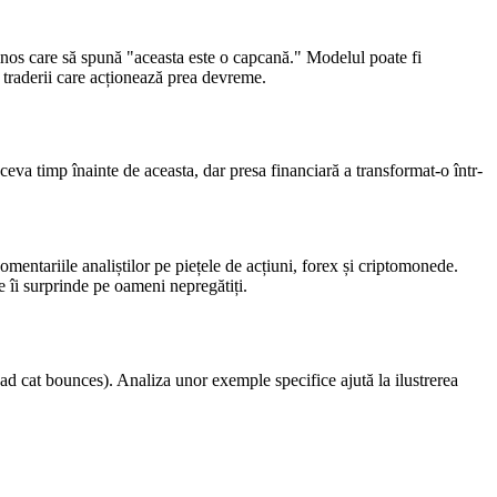
inos care să spună "aceasta este o capcană." Modelul poate fi
u traderii care acționează prea devreme.
ceva timp înainte de aceasta, dar presa financiară a transformat-o într-
omentariile analiștilor pe piețele de acțiuni, forex și criptomonede.
e îi surprinde pe oameni nepregătiți.
dead cat bounces). Analiza unor exemple specifice ajută la ilustrerea