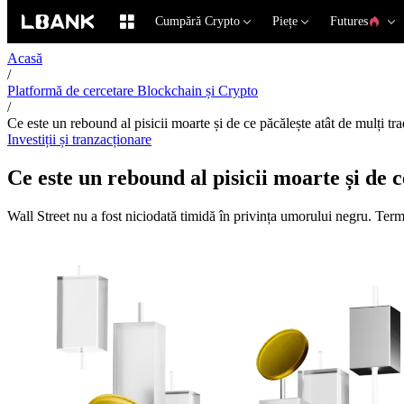
Cumpără Crypto
Piețe
Futures
Acasă
/
Platformă de cercetare Blockchain și Crypto
/
Ce este un rebound al pisicii moarte și de ce păcălește atât de mulți tra
Investiții și tranzacționare
Ce este un rebound al pisicii moarte și de c
Wall Street nu a fost niciodată timidă în privința umorului negru. Ter