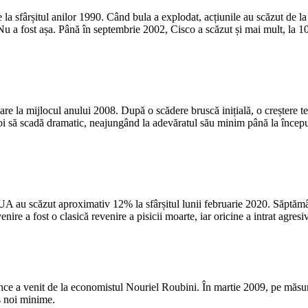
e la sfârșitul anilor 1990. Când bula a explodat, acțiunile au scăzut de
. Nu a fost așa. Până în septembrie 2002, Cisco a scăzut și mai mult, la
are la mijlocul anului 2008. După o scădere bruscă inițială, o creștere te
poi să scadă dramatic, neajungând la adevăratul său minim până la încep
UA au scăzut aproximativ 12% la sfârșitul lunii februarie 2020. Săptămâ
e a fost o clasică revenire a pisicii moarte, iar oricine a intrat agresiv
unce a venit de la economistul Nouriel Roubini. În martie 2009, pe măsur
s noi minime.