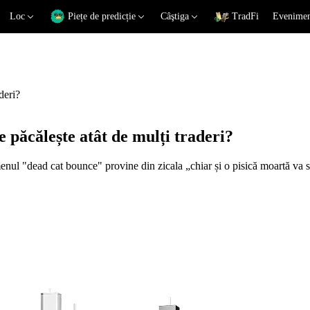
Loc
Piețe de predicție
Câştiga
TradFi
Eveniment
deri?
e păcălește atât de mulți traderi?
menul "dead cat bounce" provine din zicala „chiar și o pisică moartă va s