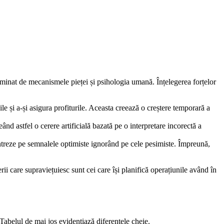
minat de mecanismele pieței și psihologia umană. Înțelegerea forțelor
le și a-și asigura profiturile. Aceasta creează o creștere temporară a
ând astfel o cerere artificială bazată pe o interpretare incorectă a
treze pe semnalele optimiste ignorând pe cele pesimiste. Împreună,
rii care supraviețuiesc sunt cei care își planifică operațiunile având în
d. Tabelul de mai jos evidențiază diferențele cheie.