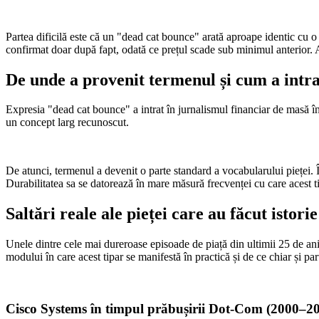
Partea dificilă este că un "dead cat bounce" arată aproape identic cu 
confirmat doar după fapt, odată ce prețul scade sub minimul anterior. A
De unde a provenit termenul și cum a intrat
Expresia "dead cat bounce" a intrat în jurnalismul financiar de masă în 
un concept larg recunoscut.
De atunci, termenul a devenit o parte standard a vocabularului pieței. Îl
Durabilitatea sa se datorează în mare măsură frecvenței cu care acest t
Saltări reale ale pieței care au făcut istorie
Unele dintre cele mai dureroase episoade de piață din ultimii 25 de ani 
modului în care acest tipar se manifestă în practică și de ce chiar și part
Cisco Systems în timpul prăbușirii Dot-Com (2000–2