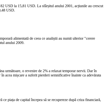
 la 82 USD la 15,81 USD. La sfârșitul anului 2001, acțiunile au crescut
 10,48 USD.
mporară alimentată de ceea ce analiștii au numit ulterior "cerere
utul anului 2009.
na următoare, o revenire de 2% a relaxat temporar nervii. Dar în
 în acea mișcare a suferit pierderi semnificative înainte ca adevărata
ă ce piața de capital începea să se recupereze după criza financiară,