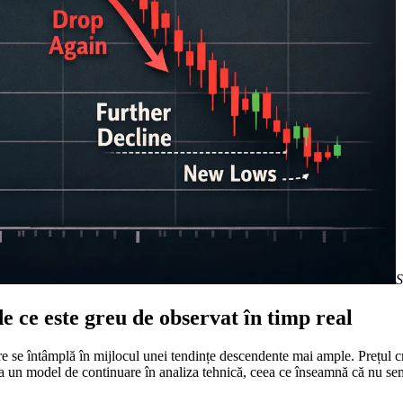
S
 ce este greu de observat în timp real
 se întâmplă în mijlocul unei tendințe descendente mai ample. Prețul cre
 ca un model de continuare în analiza tehnică, ceea ce înseamnă că nu s