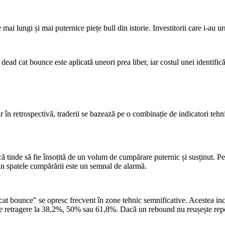
 mai lungi și mai puternice piețe bull din istorie. Investitorii care i-au u
 dead cat bounce este aplicată uneori prea liber, iar costul unei identifi
n retrospectivă, traderii se bazează pe o combinație de indicatori tehni
că tinde să fie însoțită de un volum de cumpărare puternic și susținut. P
din spatele cumpărării este un semnal de alarmă.
cat bounce" se opresc frecvent în zone tehnic semnificative. Acestea incl
de retragere la 38,2%, 50% sau 61,8%. Dacă un rebound nu reușește repe