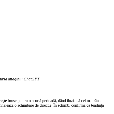
ursa imaginii: ChatGPT
ște brusc pentru o scurtă perioadă, dând iluzia că cel mai rău a
emnalează o schimbare de direcție. În schimb, confirmă că tendința