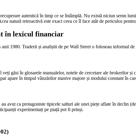
o recuperare autentică în timp ce se întâmplă. Nu există niciun semn lum
cea natură retroactivă este exact ceea ce îl face atât de periculos pentr
 în lexicul financiar
anii 1980. Traderii și analiștii de pe Wall Street o foloseau informal de 
 veți găsi în glosarele manualelor, notele de cercetare ale brokerilor și c
ipar apare în timpul vânzărilor masive majore și modului constant în car
au avut ca protagoniste tipicele salturi ale unei piețe aflate în declin (
icipanții experimentați pe piață pot fi prinși.
002)