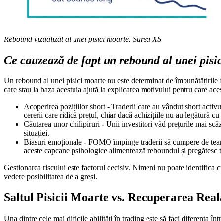
Rebound vizualizat al unei pisici moarte. Sursă XS
Ce cauzează de fapt un rebound al unei pisi
Un rebound al unei pisici moarte nu este determinat de îmbunătățirile
care stau la baza acestuia ajută la explicarea motivului pentru care aces
Acoperirea pozițiilor short - Traderii care au vândut short activu
cererii care ridică prețul, chiar dacă achizițiile nu au legătură c
Căutarea unor chilipiruri - Unii investitori văd prețurile mai scă
situației.
Biasuri emoționale - FOMO împinge traderii să cumpere de teamă
aceste capcane psihologice alimentează reboundul și pregătesc t
Gestionarea riscului este factorul decisiv. Nimeni nu poate identifica cu
vedere posibilitatea de a greși.
Saltul Pisicii Moarte vs. Recuperarea Rea
Una dintre cele mai dificile abilități în trading este să faci diferența î