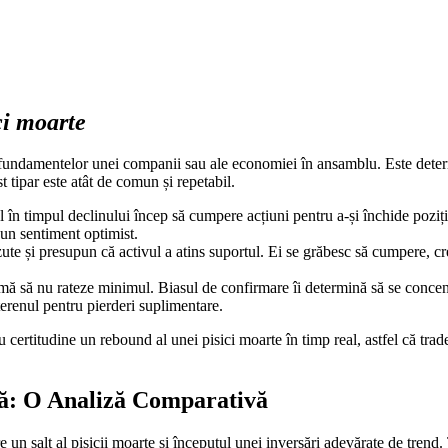
ci moarte
 fundamentelor unei companii sau ale economiei în ansamblu. Este deter
t tipar este atât de comun și repetabil.
l în timpul declinului încep să cumpere acțiuni pentru a-și închide poziții
u un sentiment optimist.
zute și presupun că activul a atins suportul. Ei se grăbesc să cumpere, cre
 să nu rateze minimul. Biasul de confirmare îi determină să se concen
erenul pentru pierderi suplimentare.
 certitudine un rebound al unei pisici moarte în timp real, astfel că trade
lă: O Analiză Comparativă
ntre un salt al pisicii moarte și începutul unei inversări adevărate de tren