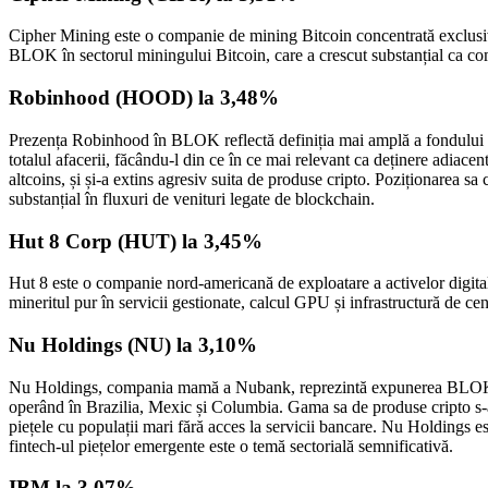
Cipher Mining este o companie de mining Bitcoin concentrată exclusiv p
BLOK în sectorul miningului Bitcoin, care a crescut substanțial ca comp
Robinhood (HOOD) la 3,48%
Prezența Robinhood în BLOK reflectă definiția mai amplă a fondului pr
totalul afacerii, făcându-l din ce în ce mai relevant ca deținere adiace
altcoins, și și-a extins agresiv suita de produse cripto. Poziționarea 
substanțial în fluxuri de venituri legate de blockchain.
Hut 8 Corp (HUT) la 3,45%
Hut 8 este o companie nord-americană de exploatare a activelor digitale
mineritul pur în servicii gestionate, calcul GPU și infrastructură de ce
Nu Holdings (NU) la 3,10%
Nu Holdings, compania mamă a Nubank, reprezintă expunerea BLOK la in
operând în Brazilia, Mexic și Columbia. Gama sa de produse cripto s-a 
piețele cu populații mari fără acces la servicii bancare. Nu Holdings 
fintech-ul piețelor emergente este o temă sectorială semnificativă.
IBM la 3.07%