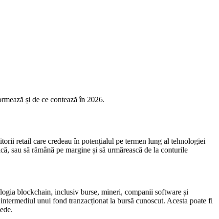
ormează și de ce contează în 2026.
i retail care credeau în potențialul pe termen lung al tehnologiei
lică, sau să rămână pe margine și să urmărească de la conturile
logia blockchain, inclusiv burse, mineri, companii software și
 intermediul unui fond tranzacționat la bursă cunoscut. Acesta poate fi
nede.