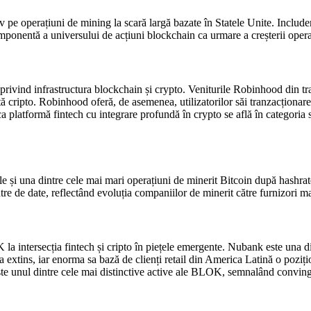
e operațiuni de mining la scară largă bazate în Statele Unite. Includer
onentă a universului de acțiuni blockchain ca urmare a creșterii operațiu
ivind infrastructura blockchain și crypto. Veniturile Robinhood din tr
ntă cripto. Robinhood oferă, de asemenea, utilizatorilor săi tranzacționa
sa ca platformă fintech cu integrare profundă în crypto se află în catego
 și una dintre cele mai mari operațiuni de minerit Bitcoin după hashrate
ntre de date, reflectând evoluția companiilor de minerit către furnizori ma
tersecția fintech și cripto în piețele emergente. Nubank este una dint
extins, iar enorma sa bază de clienți retail din America Latină o poziț
este unul dintre cele mai distinctive active ale BLOK, semnalând convin