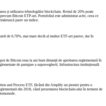
tarea și utilizarea tehnologiilor blockchain. Restul de 20% poate
precum Bitcoin ETP-uri. Portofoliul este administrat activ, ceea ce
urmărească pasiv un indice.
ltuieli de 0,70%, mai mare decât al multor ETF-uri pasive, dar în
ot de Bitcoin erau la ani buni distanță de aprobarea reglementară în
lementate de partajare a supravegherii. Infrastructura instituțională
action and Process ETF, făcând din Amplify un pionier pentru o
reglementară din 2018, când prezentarea blockchain-ului în termeni de
iptomonede.