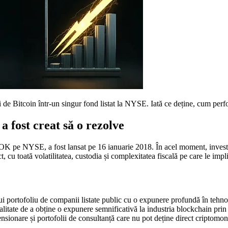
 Bitcoin într-un singur fond listat la NYSE. Iată ce deține, cum perf
 fost creat să o rezolve
e NYSE, a fost lansat pe 16 ianuarie 2018. În acel moment, investitori
cu toată volatilitatea, custodia și complexitatea fiscală pe care le imp
nui portofoliu de companii listate public cu o expunere profundă în tehno
alitate de a obține o expunere semnificativă la industria blockchain prin
ensionare și portofolii de consultanță care nu pot deține direct criptomo