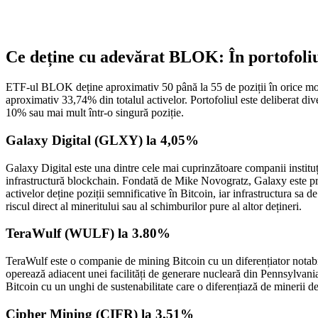
Ce deține cu adevărat BLOK: În portofoli
ETF-ul BLOK deține aproximativ 50 până la 55 de poziții în orice mom
aproximativ 33,74% din totalul activelor. Portofoliul este deliberat di
10% sau mai mult într-o singură poziție.
Galaxy Digital (GLXY) la 4,05%
Galaxy Digital este una dintre cele mai cuprinzătoare companii institu
infrastructură blockchain. Fondată de Mike Novogratz, Galaxy este prof
activelor deține poziții semnificative în Bitcoin, iar infrastructura sa 
riscul direct al mineritului sau al schimburilor pure al altor dețineri.
TeraWulf (WULF) la 3.80%
TeraWulf este o companie de mining Bitcoin cu un diferențiator notabi
operează adiacent unei facilități de generare nucleară din Pennsylvani
Bitcoin cu un unghi de sustenabilitate care o diferențiază de minerii de
Cipher Mining (CIFR) la 3,51%