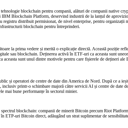
hnologie blockchain pentru companii, alături de companii native crypto.
i IBM Blockchain Platform, deservind industrii de la lanțul de aprovizi
 registru distribuit permisionat, de nivel enterprise, pentru organizații
infrastructurii blockchain pentru întreprinderi.
e la prima vedere și merită o explicație directă. Această poziție reflec
gitale sau blockchain. Deținerea activă în ETF-uri ca aceasta sunt uneori po
 aceasta sunt unul dintre motivele pentru care fișierele de dețineri ale E
public și operatori de centre de date din America de Nord. După ce a ieșit
le, inclusiv printr-o schimbare majoră către servicii AI și centre de date 
cele mai bune performanțe în sectorul minier.
în spectrul blockchain: companii de minerit Bitcoin precum Riot Platfor
 în ETP-uri Bitcoin direct, adăugând un strat suplimentar de sensibilitate