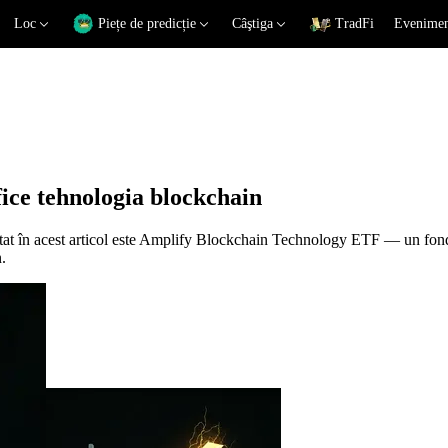
Loc
Piețe de predicție
Câştiga
TradFi
Eveniment
ce tehnologia blockchain
tat în acest articol este Amplify Blockchain Technology ETF — un fond 
.