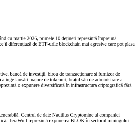
nd cu martie 2026, primele 10 dețineri reprezintă împreună
 ce îl diferențiază de ETF-urile blockchain mai agresive care pot plasa
e, bancă de investiții, birou de tranzacționare și furnizor de
 atinge lansări majore de tokenuri, brațul său de administrare a
eprezintă o expunere diversificată în infrastructura criptografică fără
egenerabilă. Centrul de date Nautilus Cryptomine al companiei
rgetică. TeraWulf reprezintă expunerea BLOK în sectorul miningului