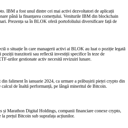
 IBM a fost unul dintre cei mai activi dezvoltatori de aplicații
onare până la finanțarea comerțului. Veniturile IBM din blockchain
 mari. Prezența sa în BLOK oferă portofoliului diversificare față de
tă o situație în care managerii activi ai BLOK au luat o poziție legată
ziții tranzitorii sau reflectă investiții specifice în teze de
TF-urilor gestionate activ necesită revizuiri lunare.
 din faliment în ianuarie 2024, ca urmare a prăbușirii pieței crypto din
de calcul de înaltă performanță, pe lângă mineritul de Bitcoin.
ms și Marathon Digital Holdings, companii financiare conexe crypto,
 la prețul Bitcoin sub suprafața acțiunilor.