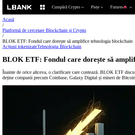
Cumpără Crypto
Piețe
Futures
Acasă
/
Platformă de cercetare Blockchain și Crypto
/
BLOK ETF: Fondul care dorește să amplifice tehnologia blockchain
Acțiuni tokenizate
Tehnologia Blockchain
BLOK ETF: Fondul care dorește să amplifi
Înainte de orice altceva, o clarificare care contează. BLOK ETF discu
deține companii precum Coinbase, Galaxy Digital și mineri de Bitcoin