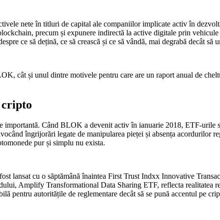
ivele nete în titluri de capital ale companiilor implicate activ în dezvol
lockchain, precum și expunere indirectă la active digitale prin vehicule 
espre ce să dețină, ce să crească și ce să vândă, mai degrabă decât să 
 BLOK, cât și unul dintre motivele pentru care are un raport anual de che
 cripto
te importantă. Când BLOK a devenit activ în ianuarie 2018, ETF-urile sp
ocând îngrijorări legate de manipularea pieței și absența acordurilor reg
riptomonede pur și simplu nu exista.
fost lansat cu o săptămână înaintea First Trust Indxx Innovative Trans
ndului, Amplify Transformational Data Sharing ETF, reflecta realitatea 
bilă pentru autoritățile de reglementare decât să se pună accentul pe cr