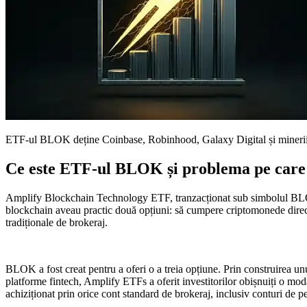
ETF-ul BLOK deține Coinbase, Robinhood, Galaxy Digital și minerii de
Ce este ETF-ul BLOK și problema pe care a
Amplify Blockchain Technology ETF, tranzacționat sub simbolul BLOK p
blockchain aveau practic două opțiuni: să cumpere criptomonede direct, 
tradiționale de brokeraj.
BLOK a fost creat pentru a oferi o a treia opțiune. Prin construirea u
platforme fintech, Amplify ETFs a oferit investitorilor obișnuiți o mod
achiziționat prin orice cont standard de brokeraj, inclusiv conturi de p