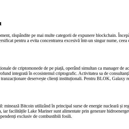
u
ent, răspândite pe mai multe categorii de expunere blockchain. Începâ
versificat pentru a evita concentrarea excesivă într-un singur nume, ceea
ționale de criptomonede de pe piață, operând simultan ca manager de activ
und integrată în ecosistemul criptografic. Activitatea sa de consultanță
de tranzacționare deservește clienți instituționali. Pentru BLOK, Galaxy r
l: minează Bitcoin utilizând în principal surse de energie nucleară și r
a, iar facilitățile Lake Mariner sunt alimentate prin generare hidroene
pendenți exclusiv de combustibili fosili.