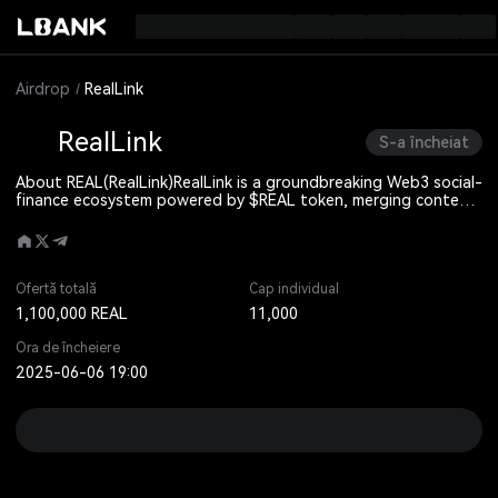
Airdrop
RealLink
RealLink
S-a încheiat
About REAL(RealLink)
RealLink is a groundbreaking Web3 social-
finance ecosystem powered by $REAL token, merging content
creation, social interaction, and crypto payments via its
"Social-to-Earn" model. Key products include: BuzzCast: Top
20 global video social app Tada: Leading voice-based social
platform DPay: Multi-chain payment gateway With 30M+ users,
RealLink stands out through: Authentic user-driven growth
Ofertă totală
Cap individual
$REAL token incentives Multi-chain compatibility Decentralized
1,100,000 REAL
11,000
scalability
Ora de încheiere
2025-06-06 19:00