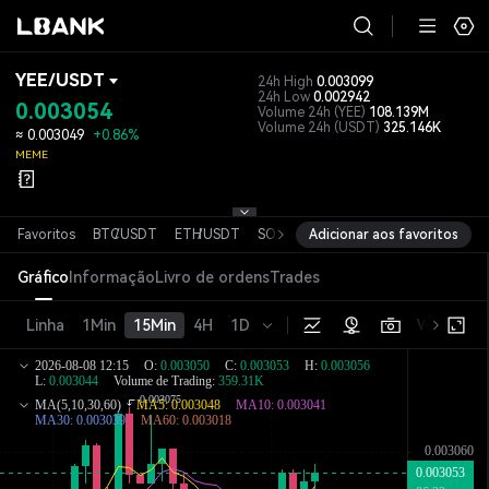
YEE
/
USDT
24h High
0.003099
24h Low
0.002942
0.003054
Volume 24h
(YEE)
108.139M
Volume 24h
(USDT)
325.146K
≈
0.003049
+0.86%
MEME
Favoritos
BTC
/
USDT
ETH
/
USDT
SOL
/
USDT
Adicionar aos favoritos
XRP
/
USDT
DOGE
/
USD
Gráfico
Informação
Livro de ordens
Trades
Linha
1Min
15Min
4H
1D
Versão bás