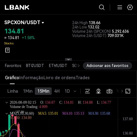
SPCXON
/
USDT
24h High
138.66
24h Low
132.02
134.81
Volume 24h
(SPCXON)
5,292.636
Volume 24h
(USDT)
709.031K
≈
134.81
+1.58%
Stocks
Favoritos
BTC
/
USDT
ETH
/
USDT
SOL
/
USDT
Adicionar aos favoritos
XRP
/
USDT
DOGE
/
USD
Gráfico
Informação
Livro de ordens
Trades
Linha
1Min
15Min
4H
1D
Versão bás