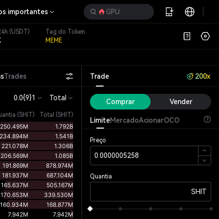
os importantes
GPU
24h
(USDT)
Tag do Token
K
MEME
ns
Trades
Trade
200x
0.0{9}1
Total
Comprar
Vender
uantia
(
SHIT
)
Total (SHIT)
Limite
Mercado
Acionar
OCO
Preço
Quantia
SHIT