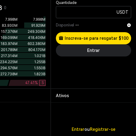
Quantidade
8
0
USDT
Disponível
--
Inscreva-se para resgatar $100
Entrar
47.41
%
S
Ativos
Entrar
ou
Registrar-se