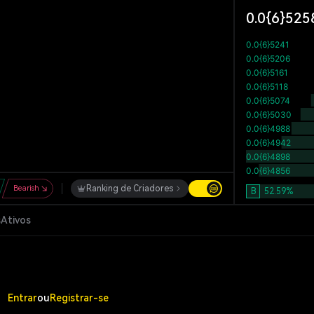
0.0{6}525
Bearish
Ranking de Criadores
B
52.59
%
s
Ativos
Entrar
ou
Registrar-se