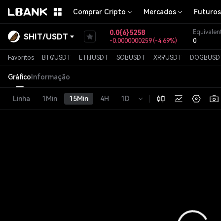
Comprar Cripto
Mercados
Futuros
0.0{6}5258
Equivalent
SHIT
/
USDT
-0.0000000259
(
-4.69%
)
0
Favoritos
BTC
/
USDT
ETH
/
USDT
SOL
/
USDT
XRP
/
USDT
DOGE
/
USD
Gráfico
Informação
Linha
1Min
15Min
4H
1D