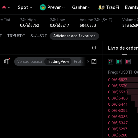
Spot
Prever
Ganhar
TradFi
Event
e Fiat
24h High
24h Low
Volume 24h
(SHIT)
Volume 
0.0{6}5752
0.0{6}5217
584.033B
318.626
T
TRX
/
USDT
SUI
/
USDT
Adicionar aos favoritos
Livro de orde
Versão básica
TradingView
Profundidade
MC
Preço
(
USDT
)
Q