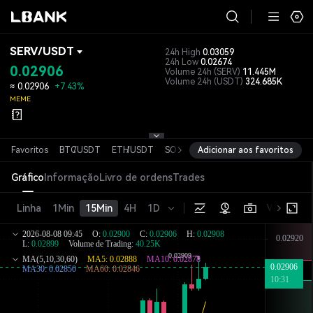
SERV
/
USDT
24h High
0.03059
24h Low
0.02674
0.02906
Volume 24h
(SERV)
11.445M
Volume 24h
(USDT)
324.685K
≈
0.02906
+7.43%
MEME
Favoritos
BTC
/
USDT
ETH
/
USDT
SOL
/
USDT
Adicionar aos favoritos
XRP
/
USDT
DOGE
/
USD
Gráfico
Informação
Livro de ordens
Trades
Linha
1Min
15Min
4H
1D
Versão bás