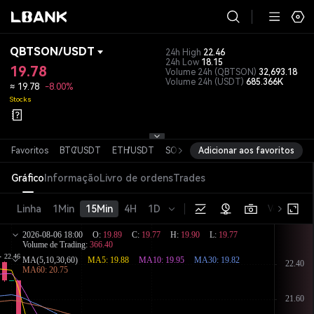
QBTSON
/
USDT
24h High
22.46
24h Low
18.15
19.78
Volume 24h
(QBTSON)
32,693.18
Volume 24h
(USDT)
685.366K
≈
19.78
-8.00%
Stocks
Favoritos
BTC
/
USDT
ETH
/
USDT
SOL
/
USDT
Adicionar aos favoritos
XRP
/
USDT
DOGE
/
USD
Gráfico
Informação
Livro de ordens
Trades
Linha
1Min
15Min
4H
1D
Versão bás