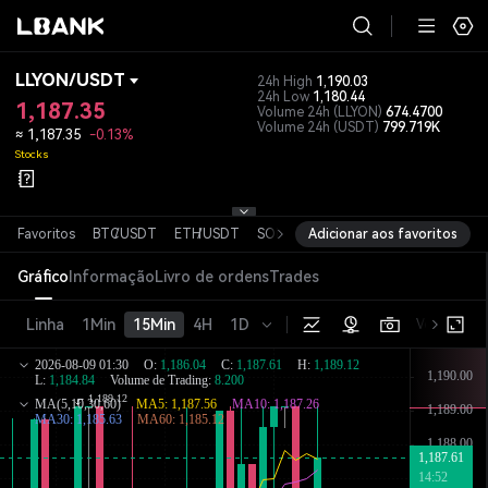
LLYON
/
USDT
24h High
1,190.03
24h Low
1,180.44
1,187.35
Volume 24h
(LLYON)
674.4700
Volume 24h
(USDT)
799.719K
≈
1,187.35
-0.13%
Stocks
Favoritos
BTC
/
USDT
ETH
/
USDT
SOL
/
USDT
Adicionar aos favoritos
XRP
/
USDT
DOGE
/
USD
Gráfico
Informação
Livro de ordens
Trades
Linha
1Min
15Min
4H
1D
Versão bás