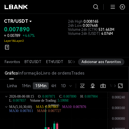
CTR
/
USDT
24h High
0.008165
24h Low
0.007448
0.007890
Volume 24h
(CTR)
531.463M
Volume 24h
(USDT)
4.074M
≈
0.00789
+4.67%
Layer1&Layer2
Favoritos
BTC
/
USDT
ETH
/
USDT
SOL
/
USDT
Adicionar aos favoritos
XRP
/
USDT
DOGE
/
USD
Gráfico
Informação
Livro de ordens
Trades
Linha
1Min
15Min
4H
1D
Versão bás