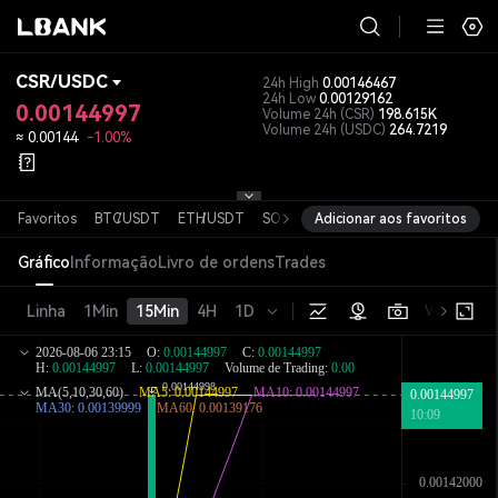
CSR
/
USDC
24h High
0.00146467
24h Low
0.00129162
0.00144997
Volume 24h
(CSR)
198.615K
Volume 24h
(USDC)
264.7219
≈
0.00144
-1.00%
Favoritos
BTC
/
USDT
ETH
/
USDT
SOL
/
USDT
Adicionar aos favoritos
XRP
/
USDT
DOGE
/
USD
Gráfico
Informação
Livro de ordens
Trades
Linha
1Min
15Min
4H
1D
Versão bás