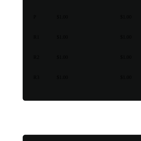
P
$1.00
$1.00
R1
$1.00
$1.00
R2
$1.00
$1.00
R3
$1.00
$1.00
Vários tipos de negociação