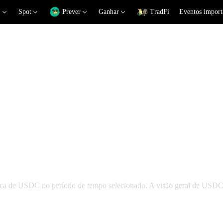
Spot
Prever
Ganhar
TradFi
Eventos import
écnica
écnica de USDC no período de tempo selecionado. A visão geral de US