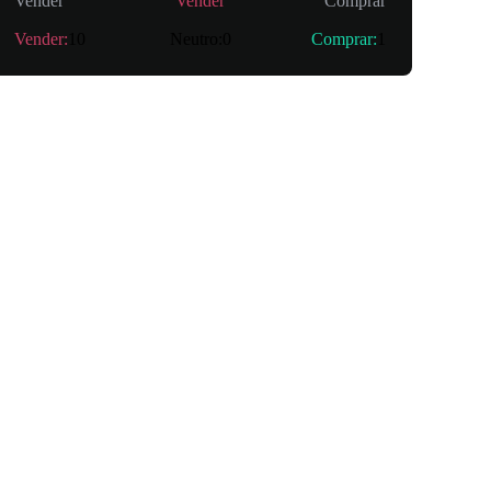
Vender
Vender
Comprar
Vender
:
10
Neutro
:
0
Comprar
:
1