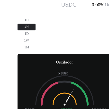
USDC
$1.00
USDC
0.00%
4 h
1H
4H
1D
1W
1M
Oscilador
Neutro