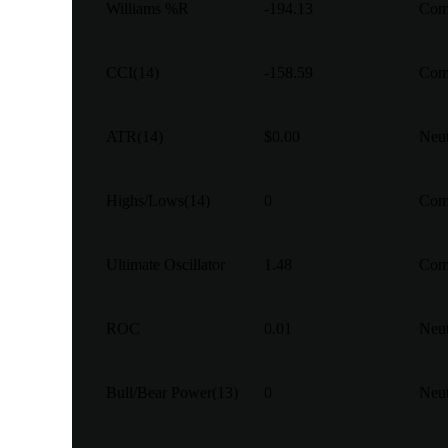
Williams %R
-194.13
Com
CCI(14)
-158.59
Com
ATR(14)
$0.00
Neu
Highs/Lows(14)
0
Com
Ultimate Oscillator
1.48
Com
ROC
0.01
Neu
Bull/Bear Power(13)
0
Neu