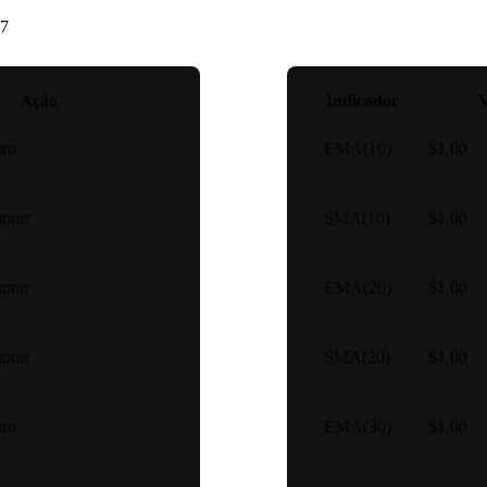
7
Classificação técnica
：
Vend
Ação
Indicador
V
tro
EMA(10)
$1.00
prar
SMA(10)
$1.00
prar
EMA(20)
$1.00
prar
SMA(20)
$1.00
tro
EMA(30)
$1.00