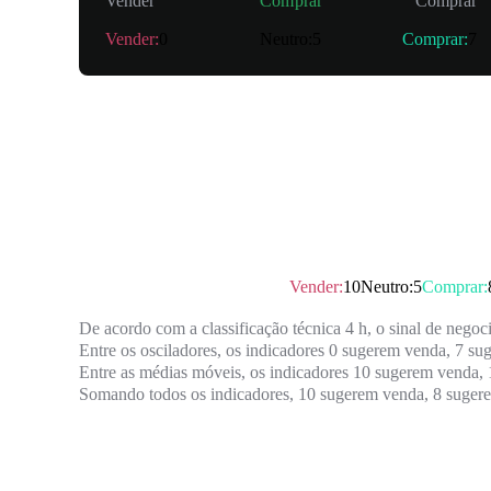
Vender
Comprar
Comprar
Vender
:
0
Neutro
:
5
Comprar
:
7
Resumo
Classificação técnica
：
Vender
Vender
:
10
Neutro
:
5
Comprar
:
De acordo com a classificação técnica 4 h, o sinal de negoc
Entre os osciladores, os indicadores 0 sugerem venda, 7 su
Entre as médias móveis, os indicadores 10 sugerem venda, 
Somando todos os indicadores, 10 sugerem venda, 8 sugere
Oscilador