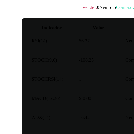
Classificação técnica
：
Comprar
Vender
:
0
Neutro
:
5
Comprar
:
Indicador
Valor
RSI(14)
56.27
Neu
STOCH(9,6)
-108.25
Com
STOCHRSI(14)
1
Com
MACD(12,26)
$-0.00
Com
ADX(14)
16.42
Neu