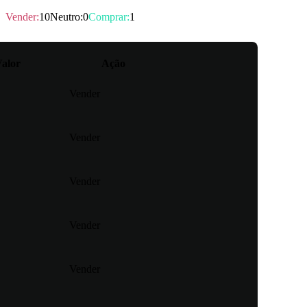
er
Vender
:
10
Neutro
:
0
Comprar
:
1
alor
Ação
Vender
Vender
Vender
Vender
Vender