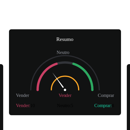
Resumo
Neutro
Vender
Vender
Comprar
Vender
:
10
Neutro
:
5
Comprar
:
8