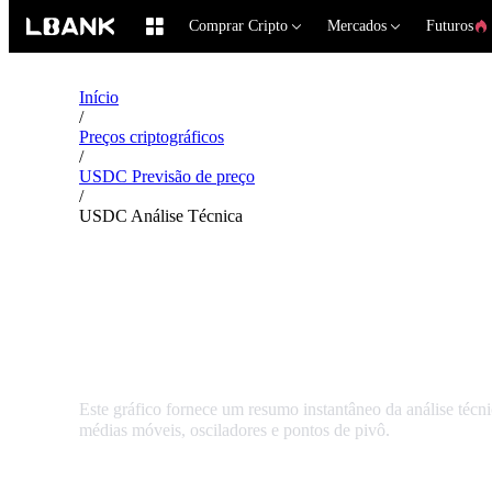
Comprar Cripto
Mercados
Futuros
Início
/
Preços criptográficos
/
USDC Previsão de preço
/
USDC Análise Técnica
USDC USDC Análise T
Este gráfico fornece um resumo instantâneo da análise t
médias móveis, osciladores e pontos de pivô.