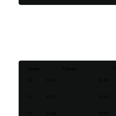
Pontos de pivô
Apoiar
Clássico
F
S3
$1.00
$1.00
S2
$1.00
$1.00
S1
$1.00
$1.00