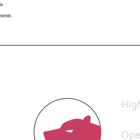
da
lmente,