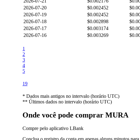
2026-07-21
$0.002176
$0.0
2026-07-20
$0.002452
$0.0
2026-07-19
$0.002452
$0.0
2026-07-18
$0.002898
$0.0
2026-07-17
$0.003174
$0.0
2026-07-16
$0.003269
$0.0
1
2
3
4
5
19
*
Dados mais antigos no intervalo (horário UTC)
**
Últimos dados no intervalo (horário UTC)
Onde você pode comprar MURA
Compre pelo aplicativo LBank
Conclua o registro da conta em apenas alguns minutos para 