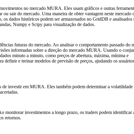
s e movimentos no mercado MURA. Eles usam gráficos e outras ferramen
ntrar ou sair do mercado. Uma maneira de obter vantagem neste mercado
sso, os dados históricos podem ser armazenados no GridDB e analisados ​
 Pandas, Numpy e Scipy para visualização de dados.
ndências futuras do mercado. Ao analisar o comportamento passado do 
previsões informadas sobre a direção do mercado MURA. Usando o conju
dados minuto a minuto, como preços de abertura, máxima, mínima e
 definir e treinar modelos de previsão de preços, ajudando os usuário
scos de investir em MURA. Eles também podem determinar a volatilidade
acertadas.
Ao monitorar investimentos a longo prazo, os traders podem identificar 
s retornos.