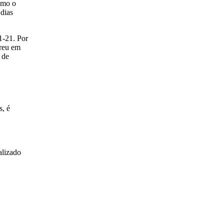
omo o
 dias
1-21. Por
rreu em
 de
s, é
alizado