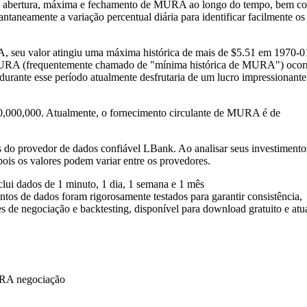
s de abertura, máxima e fechamento de MURA ao longo do tempo, bem c
ntaneamente a variação percentual diária para identificar facilmente os
, seu valor atingiu uma máxima histórica de mais de $5.51 em 1970-0
de MURA (frequentemente chamado de "mínima histórica de MURA") oco
ante esse período atualmente desfrutaria de um lucro impressionante
00,000,000. Atualmente, o fornecimento circulante de MURA é de
s do provedor de dados confiável LBank. Ao analisar seus investimento
ois os valores podem variar entre os provedores.
clui dados de 1 minuto, 1 dia, 1 semana e 1 mês
os de dados foram rigorosamente testados para garantir consistência,
es de negociação e backtesting, disponível para download gratuito e atu
URA negociação