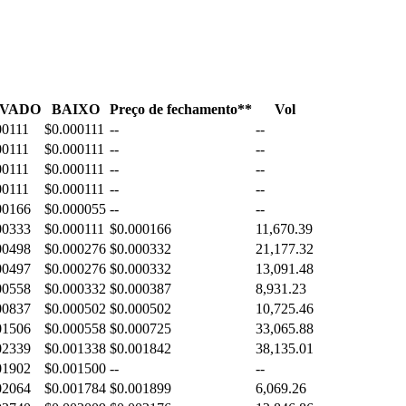
VADO
BAIXO
Preço de fechamento**
Vol
00111
$0.000111
--
--
00111
$0.000111
--
--
00111
$0.000111
--
--
00111
$0.000111
--
--
00166
$0.000055
--
--
00333
$0.000111
$0.000166
11,670.39
00498
$0.000276
$0.000332
21,177.32
00497
$0.000276
$0.000332
13,091.48
00558
$0.000332
$0.000387
8,931.23
00837
$0.000502
$0.000502
10,725.46
01506
$0.000558
$0.000725
33,065.88
02339
$0.001338
$0.001842
38,135.01
01902
$0.001500
--
--
02064
$0.001784
$0.001899
6,069.26