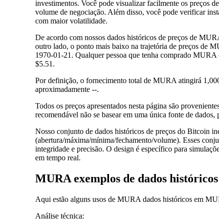
investimentos. Você pode visualizar facilmente os preço
volume de negociação. Além disso, você pode verificar insta
com maior volatilidade.
De acordo com nossos dados históricos de preços de MURA
outro lado, o ponto mais baixo na trajetória de preços 
1970-01-21. Qualquer pessoa que tenha comprado MURA dur
$5.51.
Por definição, o fornecimento total de MURA atingirá 1,0
aproximadamente --.
Todos os preços apresentados nesta página são proveniente
recomendável não se basear em uma única fonte de dados, p
Nosso conjunto de dados históricos de preços do Bitcoin in
(abertura/máxima/mínima/fechamento/volume). Esses conjunt
integridade e precisão. O design é específico para simulaçõ
em tempo real.
MURA exemplos de dados históricos
Aqui estão alguns usos de MURA dados históricos em M
Análise técnica: