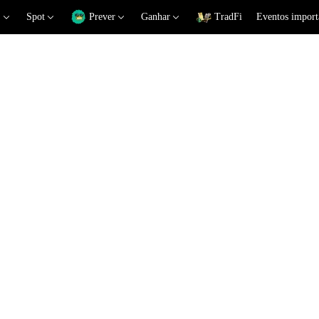
Spot
Prever
Ganhar
TradFi
Eventos import