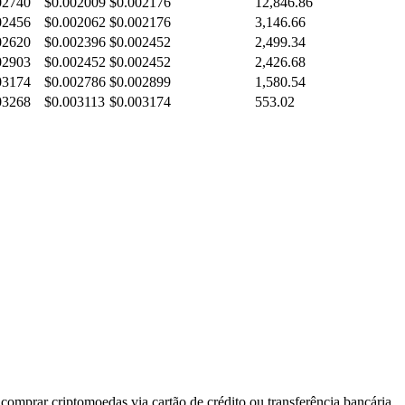
02740
$0.002009
$0.002176
12,846.86
02456
$0.002062
$0.002176
3,146.66
02620
$0.002396
$0.002452
2,499.34
02903
$0.002452
$0.002452
2,426.68
03174
$0.002786
$0.002899
1,580.54
03268
$0.003113
$0.003174
553.02
comprar criptomoedas via cartão de crédito ou transferência bancária.