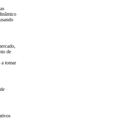
tas
 dinâmico
​usando
mercado,
nto de
s a tomar
 de
ativos