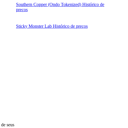
Southern Copper (Ondo Tokenized) Histórico de
preços
Sticky Monster Lab Histórico de preços
 de seus