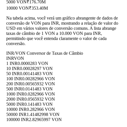
5000 VON
₹176.70M
10000 VON
₹353.40M
Na tabela acima, você verá um gráfico abrangente de dados de
conversão de VON para INR, mostrando a relação de valor do
USD em vários valores de conversão comuns. A lista abrange
taxas de câmbio de 1 VON a 10.000 VON para INR,
permitindo que você entenda claramente o valor de cada
conversão.
INR/VON Conversor de Taxas de Câmbio
INR
VON
1 INR
0.0000283 VON
10 INR
0.00028297 VON
50 INR
0.00141483 VON
100 INR
0.00282966 VON
200 INR
0.00565932 VON
500 INR
0.0141483 VON
1000 INR
0.0282966 VON
2000 INR
0.0565932 VON
5000 INR
0.141483 VON
10000 INR
0.282966 VON
50000 INR
1.41482998 VON
100000 INR
2.82965997 VON