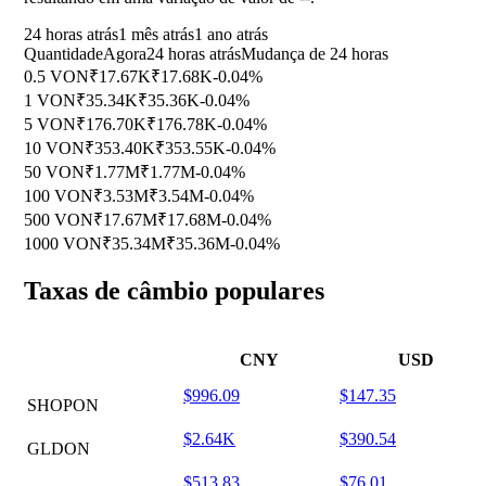
24 horas atrás
1 mês atrás
1 ano atrás
Quantidade
Agora
24 horas atrás
Mudança de 24 horas
0.5 VON
₹17.67K
₹17.68K
-0.04%
1 VON
₹35.34K
₹35.36K
-0.04%
5 VON
₹176.70K
₹176.78K
-0.04%
10 VON
₹353.40K
₹353.55K
-0.04%
50 VON
₹1.77M
₹1.77M
-0.04%
100 VON
₹3.53M
₹3.54M
-0.04%
500 VON
₹17.67M
₹17.68M
-0.04%
1000 VON
₹35.34M
₹35.36M
-0.04%
Taxas de câmbio populares
CNY
USD
$996.09
$147.35
SHOPON
$2.64K
$390.54
GLDON
$513.83
$76.01