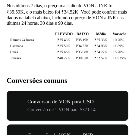
Nos últimos 7 dias, o preço mais alto de VON a INR foi
₹35.59K, e o mais baixo foi ₹34.52K. Você pode conferir mais
dados na tabela abaixo, incluindo o preço de VON a INR nas
últimas 24 horas, 30 dias e 90 dias.
ELEVADO
BAIXO
Média
Variação
Últimas 24 horas
₹35.48K
₹35.19K
₹35.38K
+0.20%
1 semana
₹35.59K
₹34.52K
₹34.98K
+1.89%
1 mês
₹35.66K
₹33.08K
₹34.22K
+5.70%
3 meses
₹40.27K
₹30.02K
₹32.57K
+16.25%
Conversões comuns
Conversão de VON para USD
Conversão de 1 VON para $371.14