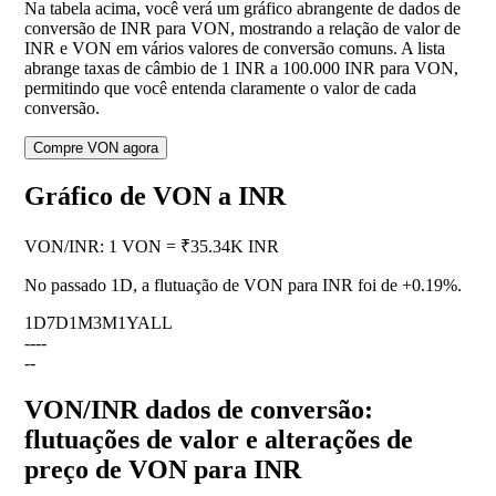
Na tabela acima, você verá um gráfico abrangente de dados de
conversão de INR para VON, mostrando a relação de valor de
INR e VON em vários valores de conversão comuns. A lista
abrange taxas de câmbio de 1 INR a 100.000 INR para VON,
permitindo que você entenda claramente o valor de cada
conversão.
Compre VON agora
Gráfico de VON a INR
VON
/
INR
:
1 VON = ₹35.34K INR
No passado 1D, a flutuação de VON para INR foi de
+0.19%
.
1D
7D
1M
3M
1Y
ALL
--
--
--
VON/INR dados de conversão:
flutuações de valor e alterações de
preço de VON para INR