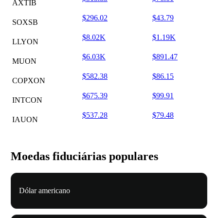
AXTIB
$296.02
$43.79
SOXSB
$8.02K
$1.19K
LLYON
$6.03K
$891.47
MUON
$582.38
$86.15
COPXON
$675.39
$99.91
INTCON
$537.28
$79.48
IAUON
Moedas fiduciárias populares
Dólar americano