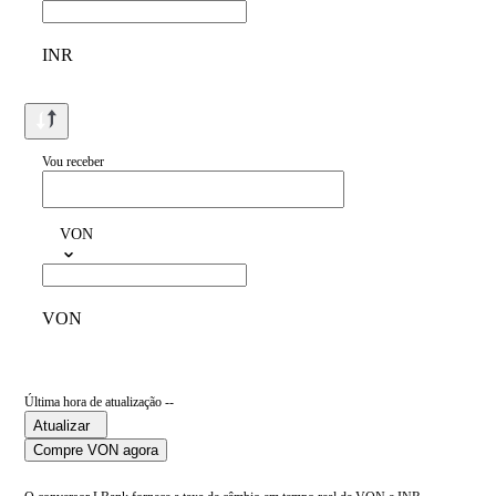
INR
Vou receber
VON
VON
Última hora de atualização --
Atualizar
Compre VON agora