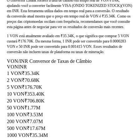
O conversor LBank fornece a taxa de câmbio em tempo real de VON e INR,
ajudando você a converter facilmente VISA (ONDO TOKENIZED STOCK)(VON)
em INR. Esta ferramenta utiliza dados em tempo real para a conversão. O resultado
da conversão atual mostra que o preço em tempo real de VON é ₹35.34K. Como os
preços das criptomoedas oscilam com frequência, recomendamos que você consulte
esta página antes de negociar para ver os resultados de conversão mais recentes.
1 VON está atualmente avaliado em ₹35.34K, o que significa que comprar 5 VON
custará ₹176.70K. Da mesma forma, 1 INR pode ser convertido para 0.0000283
VON e 50 INR pode ser convertido para 0.001415 VON. Esses resultados de
conversão não incluem taxas de plataforma ou taxas de mineração.
VON/INR Conversor de Taxas de Câmbio
VON
INR
1 VON
₹35.34K
2 VON
₹70.68K
5 VON
₹176.70K
10 VON
₹353.40K
20 VON
₹706.80K
50 VON
₹1.77M
100 VON
₹3.53M
200 VON
₹7.07M
500 VON
₹17.67M
1000 VON
₹35.34M