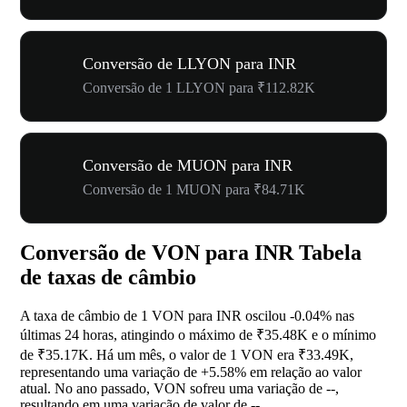
Conversão de LLYON para INR
Conversão de 1 LLYON para ₹112.82K
Conversão de MUON para INR
Conversão de 1 MUON para ₹84.71K
Conversão de VON para INR Tabela
de taxas de câmbio
A taxa de câmbio de 1 VON para INR oscilou
-0.04%
nas
últimas 24 horas, atingindo o máximo de ₹35.48K e o mínimo
de ₹35.17K. Há um mês, o valor de 1 VON era ₹33.49K,
representando uma variação de
+5.58%
em relação ao valor
atual. No ano passado, VON sofreu uma variação de
--
,
resultando em uma variação de valor de
--
.