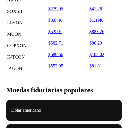
$279.05
$41.28
SOXSB
$8.04K
$1.19K
LLYON
$5.97K
$883.26
MUON
$582.71
$86.20
COPXON
$689.66
$102.02
INTCON
$553.05
$81.81
IAUON
Moedas fiduciárias populares
Dólar americano