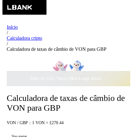
Início
/
Calculadora cripto
/
Calculadora de taxas de câmbio de VON para GBP
Além do Gelo, Vamos Mais Longe Juntos ·
$500.000
ao Dar 
Calculadora de taxas de câmbio de
VON para GBP
VON / GBP：1 VON = £270.44
Vou gastar