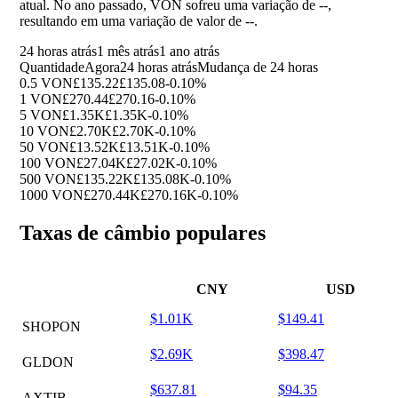
atual. No ano passado, VON sofreu uma variação de
--
,
resultando em uma variação de valor de
--
.
24 horas atrás
1 mês atrás
1 ano atrás
Quantidade
Agora
24 horas atrás
Mudança de 24 horas
0.5 VON
£135.22
£135.08
-0.10%
1 VON
£270.44
£270.16
-0.10%
5 VON
£1.35K
£1.35K
-0.10%
10 VON
£2.70K
£2.70K
-0.10%
50 VON
£13.52K
£13.51K
-0.10%
100 VON
£27.04K
£27.02K
-0.10%
500 VON
£135.22K
£135.08K
-0.10%
1000 VON
£270.44K
£270.16K
-0.10%
Taxas de câmbio populares
CNY
USD
$1.01K
$149.41
SHOPON
$2.69K
$398.47
GLDON
$637.81
$94.35
AXTIB