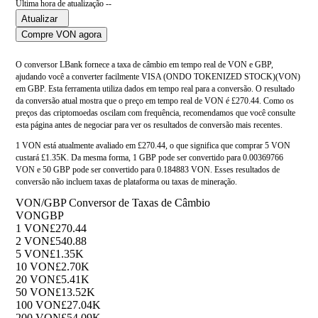
Última hora de atualização --
Atualizar
Compre VON agora
O conversor LBank fornece a taxa de câmbio em tempo real de VON e GBP,
ajudando você a converter facilmente VISA (ONDO TOKENIZED STOCK)(VON)
em GBP. Esta ferramenta utiliza dados em tempo real para a conversão. O resultado
da conversão atual mostra que o preço em tempo real de VON é £270.44. Como os
preços das criptomoedas oscilam com frequência, recomendamos que você consulte
esta página antes de negociar para ver os resultados de conversão mais recentes.
1 VON está atualmente avaliado em £270.44, o que significa que comprar 5 VON
custará £1.35K. Da mesma forma, 1 GBP pode ser convertido para 0.00369766
VON e 50 GBP pode ser convertido para 0.184883 VON. Esses resultados de
conversão não incluem taxas de plataforma ou taxas de mineração.
VON/GBP Conversor de Taxas de Câmbio
VON
GBP
1 VON
£270.44
2 VON
£540.88
5 VON
£1.35K
10 VON
£2.70K
20 VON
£5.41K
50 VON
£13.52K
100 VON
£27.04K
200 VON
£54.09K