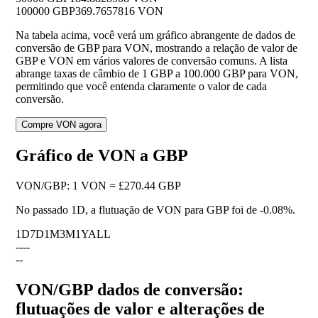
100000 GBP
369.7657816 VON
Na tabela acima, você verá um gráfico abrangente de dados de
conversão de GBP para VON, mostrando a relação de valor de
GBP e VON em vários valores de conversão comuns. A lista
abrange taxas de câmbio de 1 GBP a 100.000 GBP para VON,
permitindo que você entenda claramente o valor de cada
conversão.
Compre VON agora
Gráfico de VON a GBP
VON
/
GBP
:
1 VON = £270.44 GBP
No passado 1D, a flutuação de VON para GBP foi de
-0.08%
.
1D
7D
1M
3M
1Y
ALL
--
--
--
VON/GBP dados de conversão:
flutuações de valor e alterações de