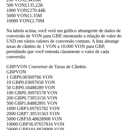
500 VON
£135.22K
1000 VON
£270.44K
5000 VON
£1.35M
10000 VON
£2.70M
Na tabela acima, você verá um gráfico abrangente de dados de
conversão de VON para GBP, mostrando a relação de valor do
USD em vários valores de conversão comuns. A lista abrange
taxas de câmbio de 1 VON a 10.000 VON para GBP,
permitindo que você entenda claramente o valor de cada
conversão.
GBP/VON Conversor de Taxas de Câmbio
GBP
VON
1 GBP
0.00369766 VON
10 GBP
0.03697658 VON
50 GBP
0.18488289 VON
100 GBP
0.36976578 VON
200 GBP
0.73953156 VON
500 GBP
1.84882891 VON
1000 GBP
3.69765782 VON
2000 GBP
7.39531563 VON
5000 GBP
18.48828908 VON
10000 GBP
36.97657816 VON
50000 GBP
184.8828908 VON