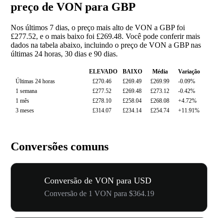
preço de VON para GBP
Nos últimos 7 dias, o preço mais alto de VON a GBP foi
£277.52, e o mais baixo foi £269.48. Você pode conferir mais
dados na tabela abaixo, incluindo o preço de VON a GBP nas
últimas 24 horas, 30 dias e 90 dias.
ELEVADO
BAIXO
Média
Variação
Últimas 24 horas
£270.46
£269.49
£269.99
-0.09%
1 semana
£277.52
£269.48
£273.12
-0.42%
1 mês
£278.10
£258.04
£268.08
+4.72%
3 meses
£314.07
£234.14
£254.74
+11.91%
Conversões comuns
Conversão de VON para USD
Conversão de 1 VON para $364.19