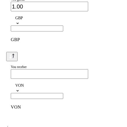
GBP
GBP
Vou receber
VON
VON