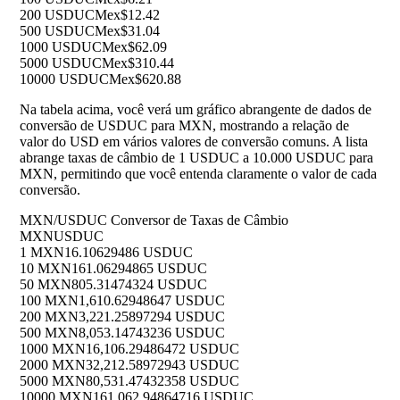
200 USDUC
Mex$12.42
500 USDUC
Mex$31.04
1000 USDUC
Mex$62.09
5000 USDUC
Mex$310.44
10000 USDUC
Mex$620.88
Na tabela acima, você verá um gráfico abrangente de dados de
conversão de USDUC para MXN, mostrando a relação de
valor do USD em vários valores de conversão comuns. A lista
abrange taxas de câmbio de 1 USDUC a 10.000 USDUC para
MXN, permitindo que você entenda claramente o valor de cada
conversão.
MXN/USDUC Conversor de Taxas de Câmbio
MXN
USDUC
1 MXN
16.10629486 USDUC
10 MXN
161.06294865 USDUC
50 MXN
805.31474324 USDUC
100 MXN
1,610.62948647 USDUC
200 MXN
3,221.25897294 USDUC
500 MXN
8,053.14743236 USDUC
1000 MXN
16,106.29486472 USDUC
2000 MXN
32,212.58972943 USDUC
5000 MXN
80,531.47432358 USDUC
10000 MXN
161,062.94864716 USDUC