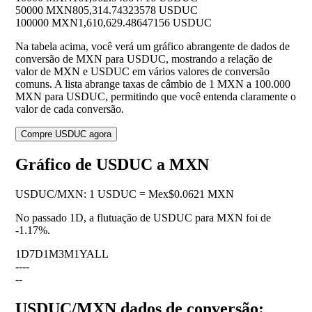
50000 MXN
805,314.74323578 USDUC
100000 MXN
1,610,629.48647156 USDUC
Na tabela acima, você verá um gráfico abrangente de dados de
conversão de MXN para USDUC, mostrando a relação de
valor de MXN e USDUC em vários valores de conversão
comuns. A lista abrange taxas de câmbio de 1 MXN a 100.000
MXN para USDUC, permitindo que você entenda claramente o
valor de cada conversão.
Compre USDUC agora
Gráfico de USDUC a MXN
USDUC
/
MXN
:
1 USDUC = Mex$0.0621 MXN
No passado 1D, a flutuação de USDUC para MXN foi de
-1.17%
.
1D
7D
1M
3M
1Y
ALL
--
--
--
USDUC/MXN dados de conversão: