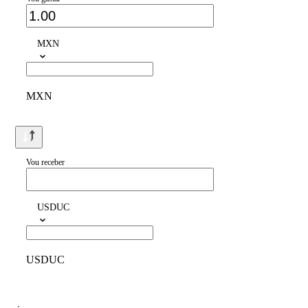
MXN
MXN
Vou receber
USDUC
USDUC