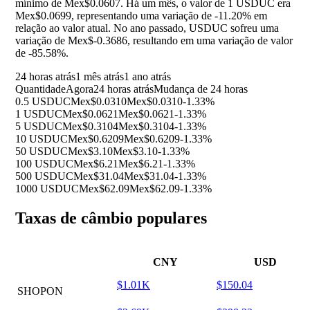
mínimo de Mex$0.0607. Há um mês, o valor de 1 USDUC era
Mex$0.0699, representando uma variação de
-11.20%
em
relação ao valor atual. No ano passado, USDUC sofreu uma
variação de Mex$-0.3686, resultando em uma variação de valor
de
-85.58%
.
24 horas atrás
1 mês atrás
1 ano atrás
Quantidade
Agora
24 horas atrás
Mudança de 24 horas
0.5 USDUC
Mex$0.0310
Mex$0.0310
-1.33%
1 USDUC
Mex$0.0621
Mex$0.0621
-1.33%
5 USDUC
Mex$0.3104
Mex$0.3104
-1.33%
10 USDUC
Mex$0.6209
Mex$0.6209
-1.33%
50 USDUC
Mex$3.10
Mex$3.10
-1.33%
100 USDUC
Mex$6.21
Mex$6.21
-1.33%
500 USDUC
Mex$31.04
Mex$31.04
-1.33%
1000 USDUC
Mex$62.09
Mex$62.09
-1.33%
Taxas de câmbio populares
CNY
USD
$1.01K
$150.04
SHOPON