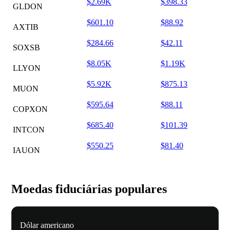
$2.69K
$398.33
GLDON
$601.10
$88.92
AXTIB
$284.66
$42.11
SOXSB
$8.05K
$1.19K
LLYON
$5.92K
$875.13
MUON
$595.64
$88.11
COPXON
$685.40
$101.39
INTCON
$550.25
$81.40
IAUON
Moedas fiduciárias populares
Dólar americano