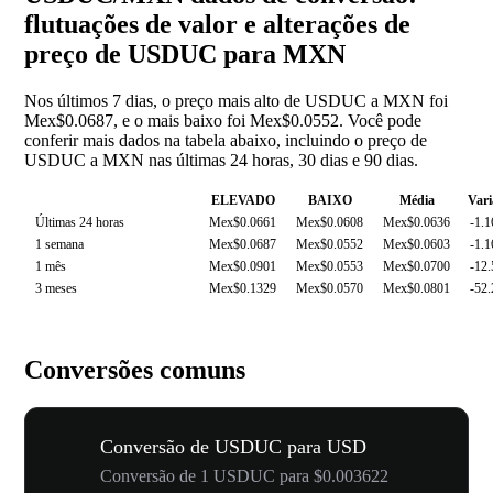
flutuações de valor e alterações de
preço de USDUC para MXN
Nos últimos 7 dias, o preço mais alto de USDUC a MXN foi
Mex$0.0687, e o mais baixo foi Mex$0.0552. Você pode
conferir mais dados na tabela abaixo, incluindo o preço de
USDUC a MXN nas últimas 24 horas, 30 dias e 90 dias.
ELEVADO
BAIXO
Média
Vari
Últimas 24 horas
Mex$0.0661
Mex$0.0608
Mex$0.0636
-1.
1 semana
Mex$0.0687
Mex$0.0552
Mex$0.0603
-1.
1 mês
Mex$0.0901
Mex$0.0553
Mex$0.0700
-12
3 meses
Mex$0.1329
Mex$0.0570
Mex$0.0801
-52
Conversões comuns
Conversão de USDUC para USD
Conversão de 1 USDUC para $0.003622