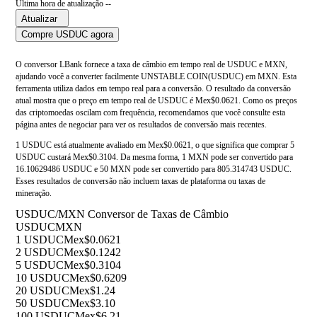
Última hora de atualização --
Atualizar
Compre USDUC agora
O conversor LBank fornece a taxa de câmbio em tempo real de USDUC e MXN,
ajudando você a converter facilmente UNSTABLE COIN(USDUC) em MXN. Esta
ferramenta utiliza dados em tempo real para a conversão. O resultado da conversão
atual mostra que o preço em tempo real de USDUC é Mex$0.0621. Como os preços
das criptomoedas oscilam com frequência, recomendamos que você consulte esta
página antes de negociar para ver os resultados de conversão mais recentes.
1 USDUC está atualmente avaliado em Mex$0.0621, o que significa que comprar 5
USDUC custará Mex$0.3104. Da mesma forma, 1 MXN pode ser convertido para
16.10629486 USDUC e 50 MXN pode ser convertido para 805.314743 USDUC.
Esses resultados de conversão não incluem taxas de plataforma ou taxas de
mineração.
USDUC/MXN Conversor de Taxas de Câmbio
USDUC
MXN
1 USDUC
Mex$0.0621
2 USDUC
Mex$0.1242
5 USDUC
Mex$0.3104
10 USDUC
Mex$0.6209
20 USDUC
Mex$1.24
50 USDUC
Mex$3.10
100 USDUC
Mex$6.21