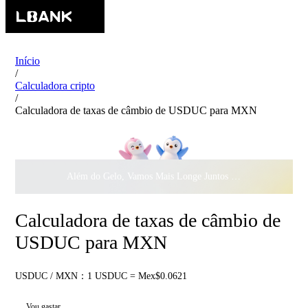
Início
/
Calculadora cripto
/
Calculadora de taxas de câmbio de USDUC para MXN
Além do Gelo, Vamos Mais Longe Juntos ·
$500.000
ao Dar 
Calculadora de taxas de câmbio de
USDUC para MXN
USDUC / MXN：1 USDUC = Mex$0.0621
Vou gastar