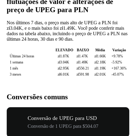
flutuações de valor e alterações de
preço de UPEG para PLN
Nos últimos 7 dias, o preço mais alto de UPEG a PLN foi
zł3.04K, e o mais baixo foi zł1.49K. Você pode conferir mais
dados na tabela abaixo, incluindo o preço de UPEG a PLN nas
últimas 24 horas, 30 dias e 90 dias.
ELEVADO
BAIXO
Média
Variação
Últimas 24 horas
zł1.87K
zł1.47K
zł1.66K
+9.78%
1 semana
zł3.04K
zł1.49K
zł2.18K
-5.92%
1 mês
zł2.95K
zł556.21
zł1.19K
+167.36%
3 meses
zł6.01K
zł591.98
zł2.01K
-45.07%
Conversões comuns
Conversão de UPEG para USD
Conversão de 1 UPEG para $504.07