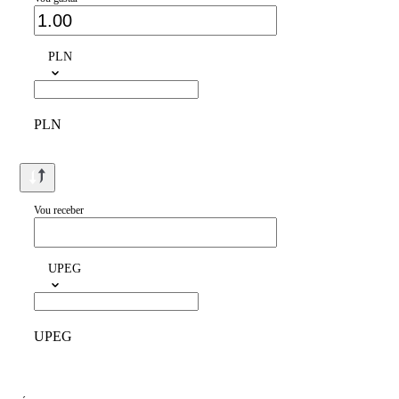
PLN
PLN
Vou receber
UPEG
UPEG