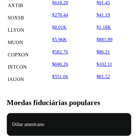
$618.20
$91.45
AXTIB
$278.44
$41.19
SOXSB
$8.01K
$1.18K
LLYON
$5.96K
$881.89
MUON
$582.76
$86.21
COPXON
$690.26
$102.11
INTCON
$551.06
$81.52
IAUON
Moedas fiduciárias populares
Dólar americano