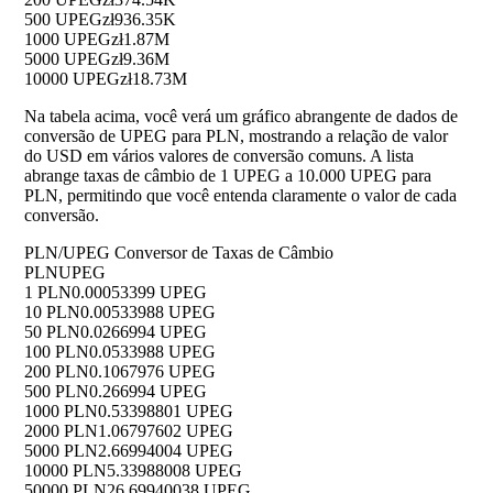
500 UPEG
zł936.35K
1000 UPEG
zł1.87M
5000 UPEG
zł9.36M
10000 UPEG
zł18.73M
Na tabela acima, você verá um gráfico abrangente de dados de
conversão de UPEG para PLN, mostrando a relação de valor
do USD em vários valores de conversão comuns. A lista
abrange taxas de câmbio de 1 UPEG a 10.000 UPEG para
PLN, permitindo que você entenda claramente o valor de cada
conversão.
PLN/UPEG Conversor de Taxas de Câmbio
PLN
UPEG
1 PLN
0.00053399 UPEG
10 PLN
0.00533988 UPEG
50 PLN
0.0266994 UPEG
100 PLN
0.0533988 UPEG
200 PLN
0.1067976 UPEG
500 PLN
0.266994 UPEG
1000 PLN
0.53398801 UPEG
2000 PLN
1.06797602 UPEG
5000 PLN
2.66994004 UPEG
10000 PLN
5.33988008 UPEG
50000 PLN
26.69940038 UPEG