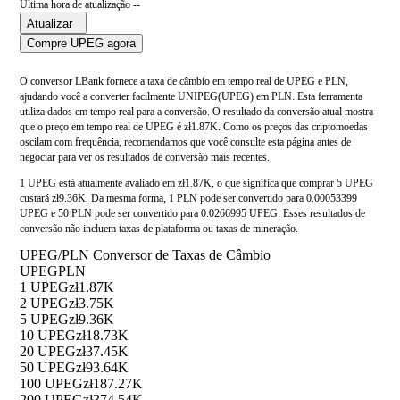
Última hora de atualização --
Atualizar
Compre UPEG agora
O conversor LBank fornece a taxa de câmbio em tempo real de UPEG e PLN,
ajudando você a converter facilmente UNIPEG(UPEG) em PLN. Esta ferramenta
utiliza dados em tempo real para a conversão. O resultado da conversão atual mostra
que o preço em tempo real de UPEG é zł1.87K. Como os preços das criptomoedas
oscilam com frequência, recomendamos que você consulte esta página antes de
negociar para ver os resultados de conversão mais recentes.
1 UPEG está atualmente avaliado em zł1.87K, o que significa que comprar 5 UPEG
custará zł9.36K. Da mesma forma, 1 PLN pode ser convertido para 0.00053399
UPEG e 50 PLN pode ser convertido para 0.0266995 UPEG. Esses resultados de
conversão não incluem taxas de plataforma ou taxas de mineração.
UPEG/PLN Conversor de Taxas de Câmbio
UPEG
PLN
1 UPEG
zł1.87K
2 UPEG
zł3.75K
5 UPEG
zł9.36K
10 UPEG
zł18.73K
20 UPEG
zł37.45K
50 UPEG
zł93.64K
100 UPEG
zł187.27K
200 UPEG
zł374.54K