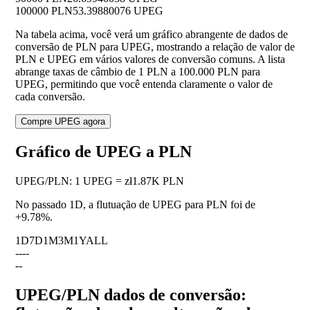
100000 PLN
53.39880076 UPEG
Na tabela acima, você verá um gráfico abrangente de dados de
conversão de PLN para UPEG, mostrando a relação de valor de
PLN e UPEG em vários valores de conversão comuns. A lista
abrange taxas de câmbio de 1 PLN a 100.000 PLN para
UPEG, permitindo que você entenda claramente o valor de
cada conversão.
Compre UPEG agora
Gráfico de UPEG a PLN
UPEG
/
PLN
:
1 UPEG = zł1.87K PLN
No passado 1D, a flutuação de UPEG para PLN foi de
+9.78%
.
1D
7D
1M
3M
1Y
ALL
--
--
--
UPEG/PLN dados de conversão: