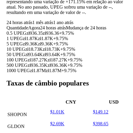
representando uma variação de
+171.15%
em relação ao valor
atual. No ano passado, UPEG sofreu uma variação de
--
,
resultando em uma variação de valor de
--
.
24 horas atrás
1 mês atrás
1 ano atrás
Quantidade
Agora
24 horas atrás
Mudança de 24 horas
0.5 UPEG
zł936.35
zł936.36
+9.75%
1 UPEG
zł1.87K
zł1.87K
+9.75%
5 UPEG
zł9.36K
zł9.36K
+9.75%
10 UPEG
zł18.73K
zł18.73K
+9.75%
50 UPEG
zł93.64K
zł93.64K
+9.75%
100 UPEG
zł187.27K
zł187.27K
+9.75%
500 UPEG
zł936.35K
zł936.36K
+9.75%
1000 UPEG
zł1.87M
zł1.87M
+9.75%
Taxas de câmbio populares
CNY
USD
$1.01K
$149.12
SHOPON
$2.69K
$398.65
GLDON