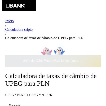
Início
/
Calculadora cripto
/
Calculadora de taxas de câmbio de UPEG para PLN
Além do Gelo, Vamos Mais Longe Juntos ·
$500.000
ao Dar 
Calculadora de taxas de câmbio de
UPEG para PLN
UPEG / PLN：1 UPEG = zł1.87K
Vou gastar