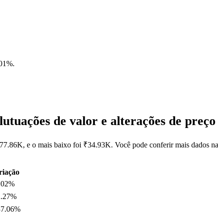
.01%
.
utuações de valor e alterações de pre
₹77.86K, e o mais baixo foi ₹34.93K. Você pode conferir mais dados n
riação
.02%
2.27%
37.06%