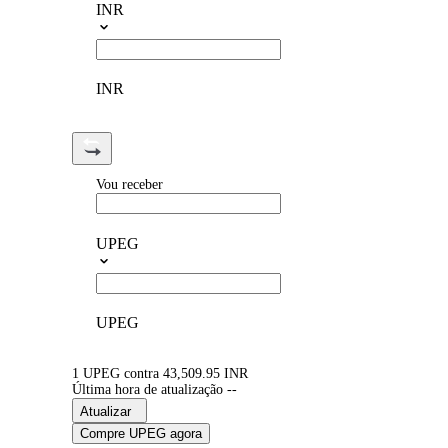
INR
INR
Vou receber
UPEG
UPEG
1 UPEG contra 43,509.95 INR
Última hora de atualização --
Atualizar
Compre UPEG agora