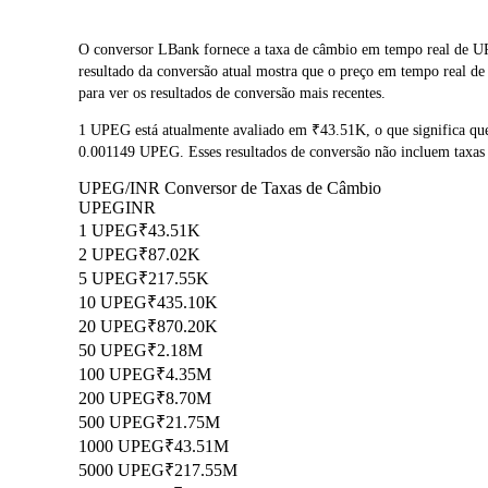
O conversor LBank fornece a taxa de câmbio em tempo real de U
resultado da conversão atual mostra que o preço em tempo real 
para ver os resultados de conversão mais recentes.
1 UPEG está atualmente avaliado em ₹43.51K, o que significa q
0.001149 UPEG. Esses resultados de conversão não incluem taxas 
UPEG/INR Conversor de Taxas de Câmbio
UPEG
INR
1 UPEG
₹43.51K
2 UPEG
₹87.02K
5 UPEG
₹217.55K
10 UPEG
₹435.10K
20 UPEG
₹870.20K
50 UPEG
₹2.18M
100 UPEG
₹4.35M
200 UPEG
₹8.70M
500 UPEG
₹21.75M
1000 UPEG
₹43.51M
5000 UPEG
₹217.55M