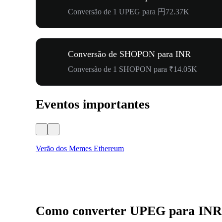
Conversão de 1 UPEG para 円72.37K
Conversão de SHOPON para INR
Conversão de 1 SHOPON para ₹14.05K
Eventos importantes
Verão dos Memes Ethereum
Como converter UPEG para INR