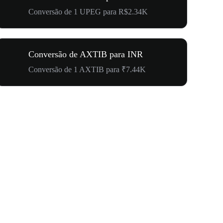
Conversão de 1 UPEG para R$2.34K
Conversão de AXTIB para INR
Conversão de 1 AXTIB para ₹7.44K
Carnaval 