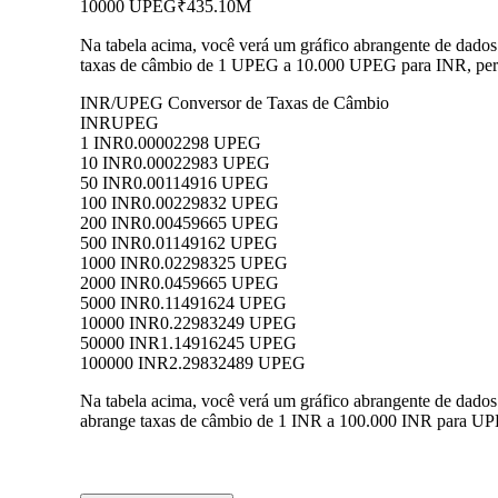
10000 UPEG
₹435.10M
Na tabela acima, você verá um gráfico abrangente de dado
taxas de câmbio de 1 UPEG a 10.000 UPEG para INR, permi
INR/UPEG Conversor de Taxas de Câmbio
INR
UPEG
1 INR
0.00002298 UPEG
10 INR
0.00022983 UPEG
50 INR
0.00114916 UPEG
100 INR
0.00229832 UPEG
200 INR
0.00459665 UPEG
500 INR
0.01149162 UPEG
1000 INR
0.02298325 UPEG
2000 INR
0.0459665 UPEG
5000 INR
0.11491624 UPEG
10000 INR
0.22983249 UPEG
50000 INR
1.14916245 UPEG
100000 INR
2.29832489 UPEG
Na tabela acima, você verá um gráfico abrangente de dado
abrange taxas de câmbio de 1 INR a 100.000 INR para UPE