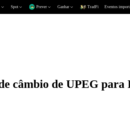
Spot
Prever
Ganhar
TradFi
Eventos import
s de câmbio de UPEG para