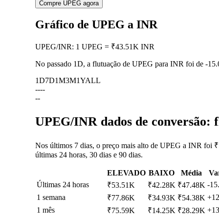
Compre UPEG agora
Gráfico de UPEG a INR
UPEG
/
INR
:
1 UPEG = ₹43.51K INR
No passado 1D, a flutuação de UPEG para INR foi de
-15
1D
7D
1M
3M
1Y
ALL
--
--
--
UPEG/INR dados de conversão: fl
Nos últimos 7 dias, o preço mais alto de UPEG a INR foi 
últimas 24 horas, 30 dias e 90 dias.
ELEVADO
BAIXO
Média
Va
Últimas 24 horas
-15
₹53.51K
₹42.28K
₹47.48K
1 semana
+1
₹77.86K
₹34.93K
₹54.38K
1 mês
+1
₹75.59K
₹14.25K
₹28.29K