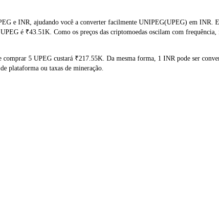
PEG e INR, ajudando você a converter facilmente UNIPEG(UPEG) em INR. Esta
de UPEG é ₹43.51K. Como os preços das criptomoedas oscilam com frequência, 
ue comprar 5 UPEG custará ₹217.55K. Da mesma forma, 1 INR pode ser conve
de plataforma ou taxas de mineração.