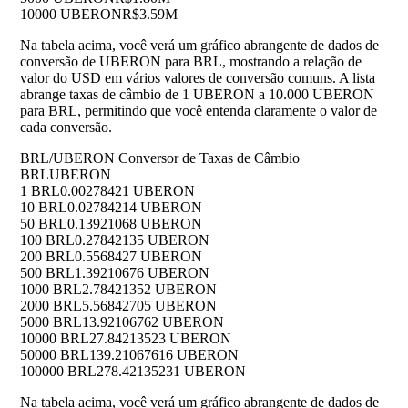
10000 UBERON
R$3.59M
Na tabela acima, você verá um gráfico abrangente de dados de
conversão de UBERON para BRL, mostrando a relação de
valor do USD em vários valores de conversão comuns. A lista
abrange taxas de câmbio de 1 UBERON a 10.000 UBERON
para BRL, permitindo que você entenda claramente o valor de
cada conversão.
BRL/UBERON Conversor de Taxas de Câmbio
BRL
UBERON
1 BRL
0.00278421 UBERON
10 BRL
0.02784214 UBERON
50 BRL
0.13921068 UBERON
100 BRL
0.27842135 UBERON
200 BRL
0.5568427 UBERON
500 BRL
1.39210676 UBERON
1000 BRL
2.78421352 UBERON
2000 BRL
5.56842705 UBERON
5000 BRL
13.92106762 UBERON
10000 BRL
27.84213523 UBERON
50000 BRL
139.21067616 UBERON
100000 BRL
278.42135231 UBERON
Na tabela acima, você verá um gráfico abrangente de dados de