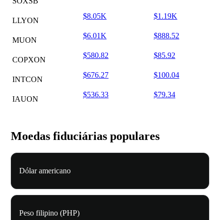
SOXSB
$8.05K
$1.19K
LLYON
$6.01K
$888.52
MUON
$580.82
$85.92
COPXON
$676.27
$100.04
INTCON
$536.33
$79.34
IAUON
Moedas fiduciárias populares
Dólar americano
Peso filipino (PHP)