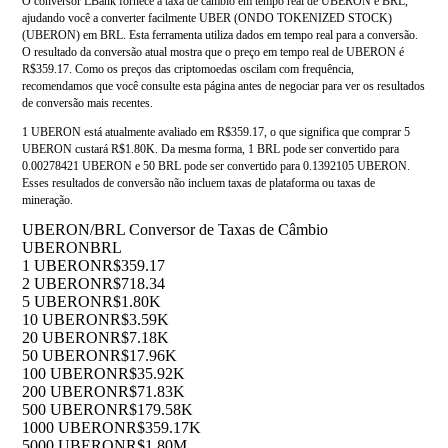
O conversor LBank fornece a taxa de câmbio em tempo real de UBERON e BRL,
ajudando você a converter facilmente UBER (ONDO TOKENIZED STOCK)
(UBERON) em BRL. Esta ferramenta utiliza dados em tempo real para a conversão.
O resultado da conversão atual mostra que o preço em tempo real de UBERON é
R$359.17. Como os preços das criptomoedas oscilam com frequência,
recomendamos que você consulte esta página antes de negociar para ver os resultados
de conversão mais recentes.
1 UBERON está atualmente avaliado em R$359.17, o que significa que comprar 5
UBERON custará R$1.80K. Da mesma forma, 1 BRL pode ser convertido para
0.00278421 UBERON e 50 BRL pode ser convertido para 0.1392105 UBERON.
Esses resultados de conversão não incluem taxas de plataforma ou taxas de
mineração.
UBERON/BRL Conversor de Taxas de Câmbio
UBERON
BRL
1 UBERON
R$359.17
2 UBERON
R$718.34
5 UBERON
R$1.80K
10 UBERON
R$3.59K
20 UBERON
R$7.18K
50 UBERON
R$17.96K
100 UBERON
R$35.92K
200 UBERON
R$71.83K
500 UBERON
R$179.58K
1000 UBERON
R$359.17K
5000 UBERON
R$1.80M