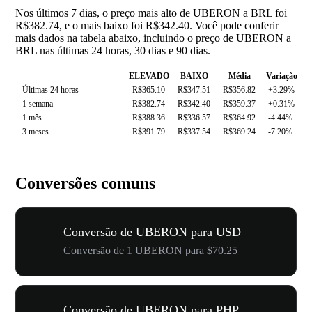
Nos últimos 7 dias, o preço mais alto de UBERON a BRL foi
R$382.74, e o mais baixo foi R$342.40. Você pode conferir
mais dados na tabela abaixo, incluindo o preço de UBERON a
BRL nas últimas 24 horas, 30 dias e 90 dias.
ELEVADO
BAIXO
Média
Variação
Últimas 24 horas
R$365.10
R$347.51
R$356.82
+3.29%
1 semana
R$382.74
R$342.40
R$359.37
+0.31%
1 mês
R$388.36
R$336.57
R$364.92
-4.44%
3 meses
R$391.79
R$337.54
R$369.24
-7.20%
Conversões comuns
Conversão de UBERON para USD
Conversão de 1 UBERON para $70.25
Conversão de UBERON para PHP