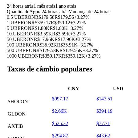
24 horas atrás
1 mês atrás
1 ano atrás
Quantidade
Agora
24 horas atrás
Mudança de 24 horas
0.5 UBERON
R$179.58
R$179.56
+3.27%
1 UBERON
R$359.17
R$359.12
+3.27%
5 UBERON
R$1.80K
R$1.80K
+3.27%
10 UBERON
R$3.59K
R$3.59K
+3.27%
50 UBERON
R$17.96K
R$17.96K
+3.27%
100 UBERON
R$35.92K
R$35.91K
+3.27%
500 UBERON
R$179.58K
R$179.56K
+3.27%
1000 UBERON
R$359.17K
R$359.12K
+3.27%
Taxas de câmbio populares
CNY
USD
$997.17
$147.51
SHOPON
$2.66K
$394.19
GLDON
$525.32
$77.71
AXTIB
$294.87
$43.62