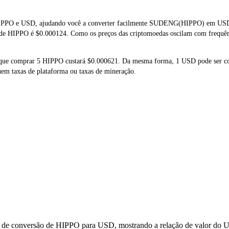
IPPO e USD, ajudando você a converter facilmente SUDENG(HIPPO) em USD. E
l de HIPPO é $0.000124. Como os preços das criptomoedas oscilam com frequên
ca que comprar 5 HIPPO custará $0.000621. Da mesma forma, 1 USD pode ser 
uem taxas de plataforma ou taxas de mineração.
s de conversão de HIPPO para USD, mostrando a relação de valor do U