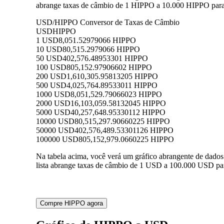
abrange taxas de câmbio de 1 HIPPO a 10.000 HIPPO para 
USD/HIPPO Conversor de Taxas de Câmbio
USD
HIPPO
1 USD
8,051.52979066 HIPPO
10 USD
80,515.2979066 HIPPO
50 USD
402,576.48953301 HIPPO
100 USD
805,152.97906602 HIPPO
200 USD
1,610,305.95813205 HIPPO
500 USD
4,025,764.89533011 HIPPO
1000 USD
8,051,529.79066023 HIPPO
2000 USD
16,103,059.58132045 HIPPO
5000 USD
40,257,648.95330112 HIPPO
10000 USD
80,515,297.90660225 HIPPO
50000 USD
402,576,489.53301126 HIPPO
100000 USD
805,152,979.0660225 HIPPO
Na tabela acima, você verá um gráfico abrangente de dad
lista abrange taxas de câmbio de 1 USD a 100.000 USD par
Compre HIPPO agora