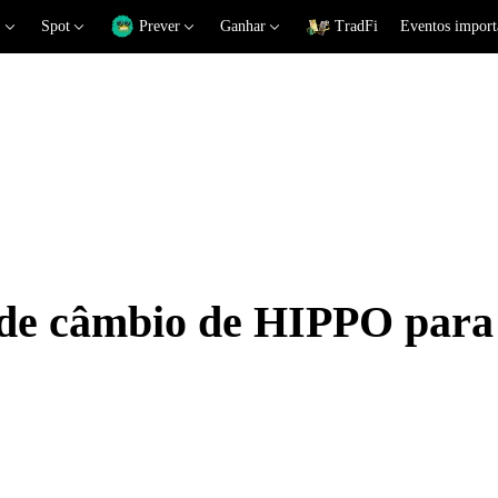
Spot
Prever
Ganhar
TradFi
Eventos import
s de câmbio de HIPPO par