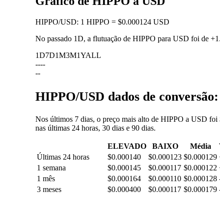
Gráfico de HIPPO a USD
HIPPO
/
USD
:
1 HIPPO = $0.000124 USD
No passado 1D, a flutuação de HIPPO para USD foi de
+1
1D
7D
1M
3M
1Y
ALL
--
--
--
HIPPO/USD dados de conversão: f
Nos últimos 7 dias, o preço mais alto de HIPPO a USD foi
nas últimas 24 horas, 30 dias e 90 dias.
ELEVADO
BAIXO
Média
Últimas 24 horas
$0.000140
$0.000123
$0.000129
1 semana
$0.000145
$0.000117
$0.000122
1 mês
$0.000164
$0.000110
$0.000128
3 meses
$0.000400
$0.000117
$0.000179