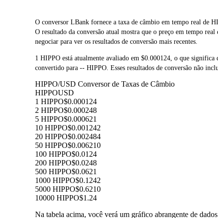
O conversor LBank fornece a taxa de câmbio em tempo real de H
O resultado da conversão atual mostra que o preço em tempo rea
negociar para ver os resultados de conversão mais recentes.
1 HIPPO está atualmente avaliado em $0.000124, o que signifi
convertido para -- HIPPO. Esses resultados de conversão não incl
HIPPO/USD Conversor de Taxas de Câmbio
HIPPO
USD
1 HIPPO
$0.000124
2 HIPPO
$0.000248
5 HIPPO
$0.000621
10 HIPPO
$0.001242
20 HIPPO
$0.002484
50 HIPPO
$0.006210
100 HIPPO
$0.0124
200 HIPPO
$0.0248
500 HIPPO
$0.0621
1000 HIPPO
$0.1242
5000 HIPPO
$0.6210
10000 HIPPO
$1.24
Na tabela acima, você verá um gráfico abrangente de dado