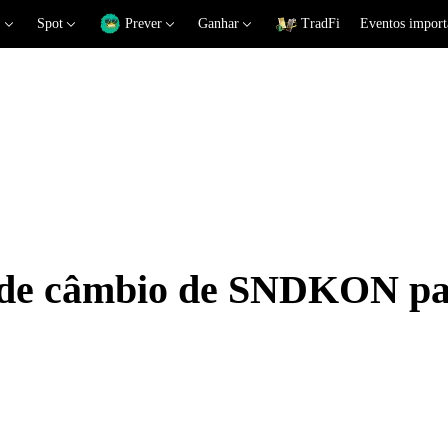
Spot
Prever
Ganhar
TradFi
Eventos import
s de câmbio de SNDKON p