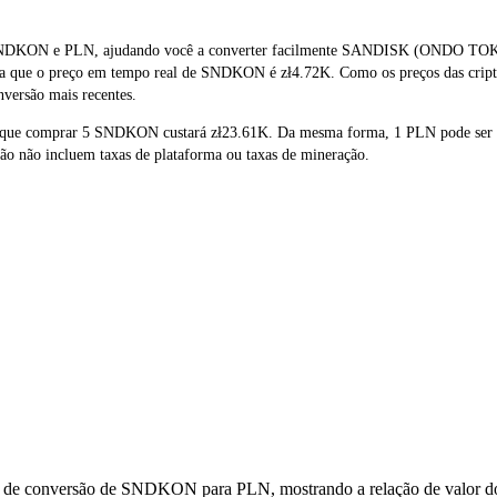
de SNDKON e PLN, ajudando você a converter facilmente SANDISK (ONDO T
stra que o preço em tempo real de SNDKON é zł4.72K. Como os preços das cri
nversão mais recentes.
ca que comprar 5 SNDKON custará zł23.61K. Da mesma forma, 1 PLN pode se
o não incluem taxas de plataforma ou taxas de mineração.
os de conversão de SNDKON para PLN, mostrando a relação de valor do