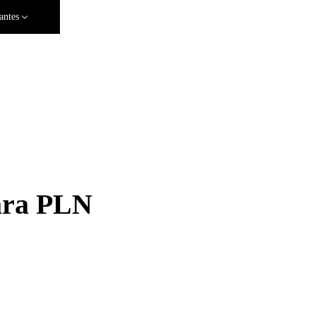
antes
ara PLN