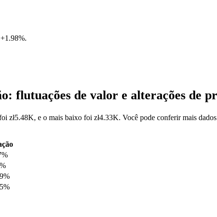
e
+1.98%
.
 flutuações de valor e alterações de
oi zł5.48K, e o mais baixo foi zł4.33K. Você pode conferir mais dad
ação
7%
7%
89%
35%