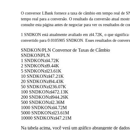
O conversor LBank fornece a taxa de câmbio em tempo real 
tempo real para a conversão. O resultado da conversão atual mo
consulte esta página antes de negociar para ver os resultados de co
1 SNDKON está atualmente avaliado em zł4.72K, o que signifi
convertido para 0.0105905 SNDKON. Esses resultados de conversã
SNDKON/PLN Conversor de Taxas de Câmbio
SNDKON
PLN
1 SNDKON
zł4.72K
2 SNDKON
zł9.44K
5 SNDKON
zł23.61K
10 SNDKON
zł47.21K
20 SNDKON
zł94.43K
50 SNDKON
zł236.07K
100 SNDKON
zł472.13K
200 SNDKON
zł944.26K
500 SNDKON
zł2.36M
1000 SNDKON
zł4.72M
5000 SNDKON
zł23.61M
10000 SNDKON
zł47.21M
Na tabela acima, você verá um gráfico abrangente de dad