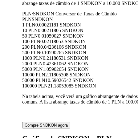
abrange taxas de câmbio de 1 SNDKON a 10.000 SNDKON p
PLN/SNDKON Conversor de Taxas de Câmbio
PLN
SNDKON
1 PLN
0.00021181 SNDKON
10 PLN
0.00211805 SNDKON
50 PLN
0.01059027 SNDKON
100 PLN
0.02118053 SNDKON
200 PLN
0.04236106 SNDKON
500 PLN
0.10590265 SNDKON
1000 PLN
0.21180531 SNDKON
2000 PLN
0.42361062 SNDKON
5000 PLN
1.05902654 SNDKON
10000 PLN
2.11805308 SNDKON
50000 PLN
10.59026542 SNDKON
100000 PLN
21.18053085 SNDKON
Na tabela acima, você verá um gráfico abrangente de da
comuns. A lista abrange taxas de câmbio de 1 PLN a 100.
Compre SNDKON agora