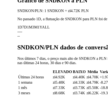
Gráfico de SNDKON a PLN
SNDKON
/
PLN
:
1 SNDKON = zł4.72K PLN
No passado 1D, a flutuação de SNDKON para PLN foi d
1D
7D
1M
3M
1Y
ALL
--
--
--
SNDKON/PLN dados de conversão:
Nos últimos 7 dias, o preço mais alto de SNDKON a PLN f
nas últimas 24 horas, 30 dias e 90 dias.
ELEVADO
BAIXO
Média
Vari
Últimas 24 horas
zł4.92K
zł4.40K
zł4.70K
+1.9
1 semana
zł5.48K
zł4.33K
zł4.79K
-8.2
1 mês
zł7.33K
zł3.73K
zł5.50K
-18.
3 meses
zł8.68K
zł3.74K
zł6.22K
-19.