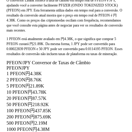
O conversor LBank fornece a taxa de câmbio em tempo real de PFEON e JPY,
ajudando você a converter facilmente PFIZER (ONDO TOKENIZED STOCK)
(PFEON) em JPY. Esta ferramenta utiliza dados em tempo real para a conversão. O
resultado da conversão atual mostra que o preço em tempo real de PFEON é 円
4.38K. Como os preços das criptomoedas oscilam com frequência, recomendamos
que você consulte esta página antes de negociar para ver os resultados de conversão
mais recentes.
1 PFEON está atualmente avaliado em 円4.38K, o que significa que comprar 5
PFEON custará 円21.89K. Da mesma forma, 1 JPY pode ser convertido para
0.00022839 PFEON e 50 JPY pode ser convertido para 0.0114195 PFEON. Esses
resultados de conversão não incluem taxas de plataforma ou taxas de mineração.
PFEON/JPY Conversor de Taxas de Câmbio
PFEON
JPY
1 PFEON
円4.38K
2 PFEON
円8.76K
5 PFEON
円21.89K
10 PFEON
円43.78K
20 PFEON
円87.57K
50 PFEON
円218.92K
100 PFEON
円437.85K
200 PFEON
円875.69K
500 PFEON
円2.19M
1000 PFEON
円4.38M