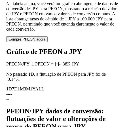
Na tabela acima, você verá um gráfico abrangente de dados de
conversão de JPY para PFEON, mostrando a relação de valor
de JPY e PFEON em vários valores de conversão comuns. A
lista abrange taxas de câmbio de 1 JPY a 100.000 JPY para
PFEON, permitindo que você entenda claramente o valor de
cada conversão.
Compre PFEON agora
Gráfico de PFEON a JPY
PFEON
/
JPY
:
1 PFEON = 円4.38K JPY
No passado 1D, a flutuação de PFEON para JPY foi de
-0.14%
.
1D
7D
1M
3M
1Y
ALL
--
--
--
PFEON/JPY dados de conversão:
flutuações de valor e alterações de
preço de PFEON para JPY