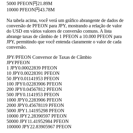
5000 PFEON
円21.89M
10000 PFEON
円43.78M
Na tabela acima, você verá um gráfico abrangente de dados de
conversão de PFEON para JPY, mostrando a relação de valor
do USD em vários valores de conversão comuns. A lista
abrange taxas de câmbio de 1 PFEON a 10.000 PFEON para
JPY, permitindo que você entenda claramente o valor de cada
conversão.
JPY/PFEON Conversor de Taxas de Câmbio
JPY
PFEON
1 JPY
0.00022839 PFEON
10 JPY
0.00228391 PFEON
50 JPY
0.01141953 PFEON
100 JPY
0.02283906 PFEON
200 JPY
0.04567812 PFEON
500 JPY
0.1141953 PFEON
1000 JPY
0.2283906 PFEON
2000 JPY
0.45678119 PFEON
5000 JPY
1.14195298 PFEON
10000 JPY
2.28390597 PFEON
50000 JPY
11.41952984 PFEON
100000 JPY
22.83905967 PFEON