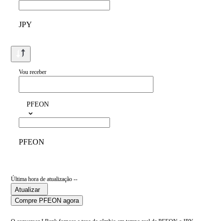
JPY
Vou receber
PFEON
PFEON
Última hora de atualização --
Atualizar
Compre PFEON agora