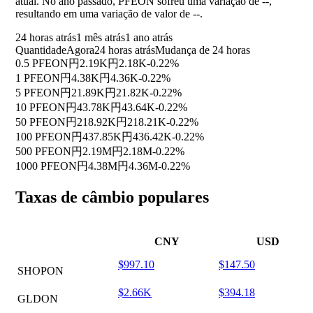
atual. No ano passado, PFEON sofreu uma variação de
--
,
resultando em uma variação de valor de
--
.
24 horas atrás
1 mês atrás
1 ano atrás
Quantidade
Agora
24 horas atrás
Mudança de 24 horas
0.5 PFEON
円2.19K
円2.18K
-0.22%
1 PFEON
円4.38K
円4.36K
-0.22%
5 PFEON
円21.89K
円21.82K
-0.22%
10 PFEON
円43.78K
円43.64K
-0.22%
50 PFEON
円218.92K
円218.21K
-0.22%
100 PFEON
円437.85K
円436.42K
-0.22%
500 PFEON
円2.19M
円2.18M
-0.22%
1000 PFEON
円4.38M
円4.36M
-0.22%
Taxas de câmbio populares
CNY
USD
$997.10
$147.50
SHOPON
$2.66K
$394.18
GLDON