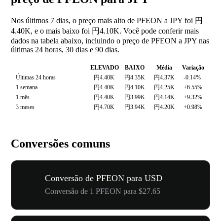
Nos últimos 7 dias, o preço mais alto de PFEON a JPY foi 円
4.40K, e o mais baixo foi 円4.10K. Você pode conferir mais
dados na tabela abaixo, incluindo o preço de PFEON a JPY nas
últimas 24 horas, 30 dias e 90 dias.
ELEVADO
BAIXO
Média
Variação
Últimas 24 horas
円4.40K
円4.35K
円4.37K
-0.14%
1 semana
円4.40K
円4.10K
円4.25K
+6.55%
1 mês
円4.40K
円3.99K
円4.14K
+9.32%
3 meses
円4.70K
円3.94K
円4.20K
+0.98%
Conversões comuns
Conversão de PFEON para USD
Conversão de 1 PFEON para $27.65