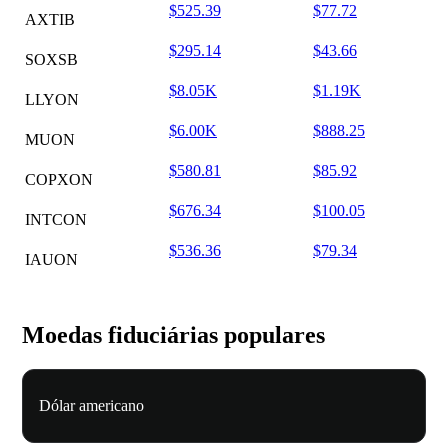
$525.39
$77.72
AXTIB
$295.14
$43.66
SOXSB
$8.05K
$1.19K
LLYON
$6.00K
$888.25
MUON
$580.81
$85.92
COPXON
$676.34
$100.05
INTCON
$536.36
$79.34
IAUON
Moedas fiduciárias populares
Dólar americano