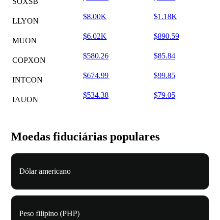
SOXSB
$8.00K
$1.18K
LLYON
$6.02K
$890.59
MUON
$580.26
$85.84
COPXON
$674.99
$99.85
INTCON
$534.38
$79.05
IAUON
Moedas fiduciárias populares
Dólar americano
Peso filipino (PHP)