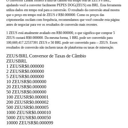
O conversor LBank fornece a taxa de câmbio em tempo real de ZEUS e BRL,
ajudando você a converter facilmente PEPES DOG(ZEUS) em BRL. Esta ferramenta
utiliza dados em tempo real para a conversão. O resultado da conversão atual mostra
que o preço em tempo real de ZEUS é R$0.000000. Como os preços das
criptomoedas oscilam com frequência, recomendamos que você consulte esta página
antes de negociar para ver os resultados de conversão mais recentes.
1 ZEUS está atualmente avaliado em R$0.000000, o que significa que comprar 5
ZEUS custará R$0.000000. Da mesma forma, 1 BRL pode ser convertido para
100,669,417.22537391 ZEUS e 50 BRL pode ser convertido para -- ZEUS. Esses
resultados de conversão não incluem taxas de plataforma ou taxas de mineração.
ZEUS/BRL Conversor de Taxas de Câmbio
ZEUS
BRL
1 ZEUS
R$0.000000
2 ZEUS
R$0.000000
5 ZEUS
R$0.000000
10 ZEUS
R$0.000000
20 ZEUS
R$0.000000
50 ZEUS
R$0.000000
100 ZEUS
R$0.000001
200 ZEUS
R$0.000002
500 ZEUS
R$0.000005
1000 ZEUS
R$0.000010
5000 ZEUS
R$0.000050
10000 ZEUS
R$0.000099