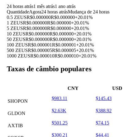
24 horas atrás
1 mês atrás
1 ano atrás
Quantidade
Agora
24 horas atrás
Mudança de 24 horas
0.5 ZEUS
R$0.000000
R$0.000000
+20.01%
1 ZEUS
R$0.000000
R$0.000000
+20.01%
5 ZEUS
R$0.000000
R$0.000000
+20.01%
10 ZEUS
R$0.000000
R$0.000000
+20.01%
50 ZEUS
R$0.000000
R$0.000000
+20.01%
100 ZEUS
R$0.000001
R$0.000001
+20.01%
500 ZEUS
R$0.000005
R$0.000005
+20.01%
1000 ZEUS
R$0.000010
R$0.000010
+20.01%
Taxas de câmbio populares
CNY
USD
$983.11
$145.43
SHOPON
$2.63K
$388.92
GLDON
$501.25
$74.15
AXTIB
$300.21
$44.41