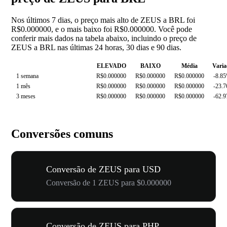
Nos últimos 7 dias, o preço mais alto de ZEUS a BRL foi
R$0.000000, e o mais baixo foi R$0.000000. Você pode
conferir mais dados na tabela abaixo, incluindo o preço de
ZEUS a BRL nas últimas 24 horas, 30 dias e 90 dias.
ELEVADO
BAIXO
Média
Varia
1 semana
R$0.000000
R$0.000000
R$0.000000
-8.8
1 mês
R$0.000000
R$0.000000
R$0.000000
-23.
3 meses
R$0.000000
R$0.000000
R$0.000000
-62.
Conversões comuns
Conversão de ZEUS para USD
Conversão de 1 ZEUS para $0.000000
Conversão de ZEUS para PHP