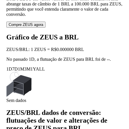
abrange taxas de câmbio de 1 BRL a 100.000 BRL para ZEUS,
permitindo que você entenda claramente o valor de cada
conversão.
Compre ZEUS agora
Gráfico de ZEUS a BRL
ZEUS
/
BRL
:
1 ZEUS = R$0.000000 BRL
No passado 1D, a flutuação de ZEUS para BRL foi de
--
.
1D
7D
1M
3M
1Y
ALL
Sem dados
ZEUS/BRL dados de conversão:
flutuações de valor e alterações de
preço de ZEUS para BRL