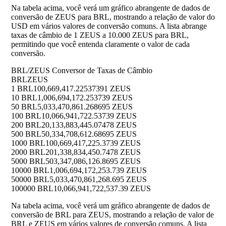
Na tabela acima, você verá um gráfico abrangente de dados de
conversão de ZEUS para BRL, mostrando a relação de valor do
USD em vários valores de conversão comuns. A lista abrange
taxas de câmbio de 1 ZEUS a 10.000 ZEUS para BRL,
permitindo que você entenda claramente o valor de cada
conversão.
BRL/ZEUS Conversor de Taxas de Câmbio
BRL
ZEUS
1 BRL
100,669,417.22537391 ZEUS
10 BRL
1,006,694,172.253739 ZEUS
50 BRL
5,033,470,861.268695 ZEUS
100 BRL
10,066,941,722.53739 ZEUS
200 BRL
20,133,883,445.07478 ZEUS
500 BRL
50,334,708,612.68695 ZEUS
1000 BRL
100,669,417,225.3739 ZEUS
2000 BRL
201,338,834,450.7478 ZEUS
5000 BRL
503,347,086,126.8695 ZEUS
10000 BRL
1,006,694,172,253.739 ZEUS
50000 BRL
5,033,470,861,268.695 ZEUS
100000 BRL
10,066,941,722,537.39 ZEUS
Na tabela acima, você verá um gráfico abrangente de dados de
conversão de BRL para ZEUS, mostrando a relação de valor de
BRL e ZEUS em vários valores de conversão comuns. A lista