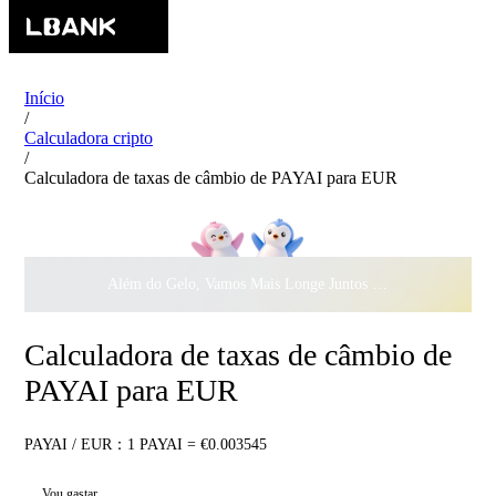
Início
/
Calculadora cripto
/
Calculadora de taxas de câmbio de PAYAI para EUR
Além do Gelo, Vamos Mais Longe Juntos ·
$500.000
ao Dar 
Calculadora de taxas de câmbio de
PAYAI para EUR
PAYAI / EUR：1 PAYAI = €0.003545
Vou gastar