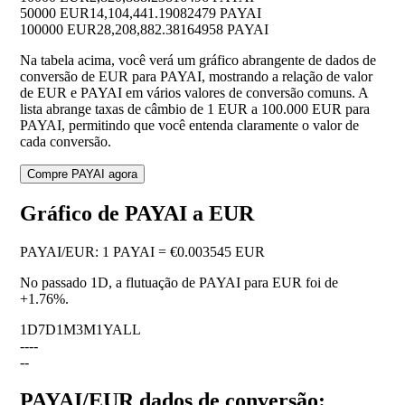
50000 EUR
14,104,441.19082479 PAYAI
100000 EUR
28,208,882.38164958 PAYAI
Na tabela acima, você verá um gráfico abrangente de dados de
conversão de EUR para PAYAI, mostrando a relação de valor
de EUR e PAYAI em vários valores de conversão comuns. A
lista abrange taxas de câmbio de 1 EUR a 100.000 EUR para
PAYAI, permitindo que você entenda claramente o valor de
cada conversão.
Compre PAYAI agora
Gráfico de PAYAI a EUR
PAYAI
/
EUR
:
1 PAYAI = €0.003545 EUR
No passado 1D, a flutuação de PAYAI para EUR foi de
+1.76%
.
1D
7D
1M
3M
1Y
ALL
--
--
--
PAYAI/EUR dados de conversão: