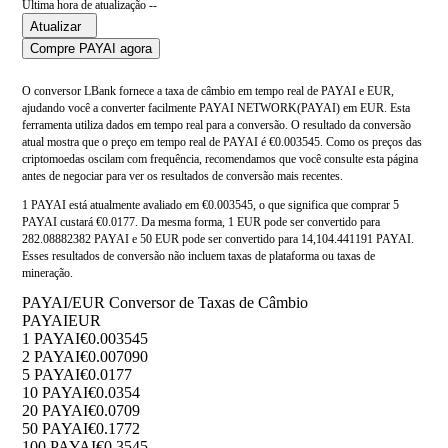
Última hora de atualização --
Atualizar
Compre PAYAI agora
O conversor LBank fornece a taxa de câmbio em tempo real de PAYAI e EUR,
ajudando você a converter facilmente PAYAI NETWORK(PAYAI) em EUR. Esta
ferramenta utiliza dados em tempo real para a conversão. O resultado da conversão
atual mostra que o preço em tempo real de PAYAI é €0.003545. Como os preços das
criptomoedas oscilam com frequência, recomendamos que você consulte esta página
antes de negociar para ver os resultados de conversão mais recentes.
1 PAYAI está atualmente avaliado em €0.003545, o que significa que comprar 5
PAYAI custará €0.0177. Da mesma forma, 1 EUR pode ser convertido para
282.08882382 PAYAI e 50 EUR pode ser convertido para 14,104.441191 PAYAI.
Esses resultados de conversão não incluem taxas de plataforma ou taxas de
mineração.
PAYAI/EUR Conversor de Taxas de Câmbio
PAYAI
EUR
1 PAYAI
€0.003545
2 PAYAI
€0.007090
5 PAYAI
€0.0177
10 PAYAI
€0.0354
20 PAYAI
€0.0709
50 PAYAI
€0.1772
100 PAYAI
€0.3545