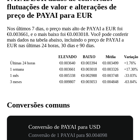
flutuações de valor e alterações de
preço de PAYAI para EUR
Nos últimos 7 dias, o preço mais alto de PAYAI a EUR foi
€0.003661, e o mais baixo foi €0.003018. Você pode conferir
mais dados na tabela abaixo, incluindo o preço de PAYAI a
EUR nas últimas 24 horas, 30 dias e 90 dias.
ELEVADO
BAIXO
Média
Variação
Últimas 24 horas
€0.003640
€0.003394
€0.003499
+1.76%
1 semana
€0.003661
€0.003018
€0.003326
+17.30%
1 mês
€0.005338
€0.002988
€0.003748
-33.03%
3 meses
€0.009807
€0.003053
€0.004848
-63.84%
Conversões comuns
Conversão de PAYAI para USD
Conversão de 1 PAYAI para $0.004098