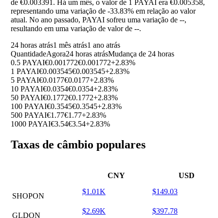
de €0.003391. Há um mês, o valor de 1 PAYAI era €0.005358,
representando uma variação de
-33.83%
em relação ao valor
atual. No ano passado, PAYAI sofreu uma variação de
--
,
resultando em uma variação de valor de
--
.
24 horas atrás
1 mês atrás
1 ano atrás
Quantidade
Agora
24 horas atrás
Mudança de 24 horas
0.5 PAYAI
€0.001772
€0.001772
+2.83%
1 PAYAI
€0.003545
€0.003545
+2.83%
5 PAYAI
€0.0177
€0.0177
+2.83%
10 PAYAI
€0.0354
€0.0354
+2.83%
50 PAYAI
€0.1772
€0.1772
+2.83%
100 PAYAI
€0.3545
€0.3545
+2.83%
500 PAYAI
€1.77
€1.77
+2.83%
1000 PAYAI
€3.54
€3.54
+2.83%
Taxas de câmbio populares
CNY
USD
$1.01K
$149.03
SHOPON
$2.69K
$397.78
GLDON