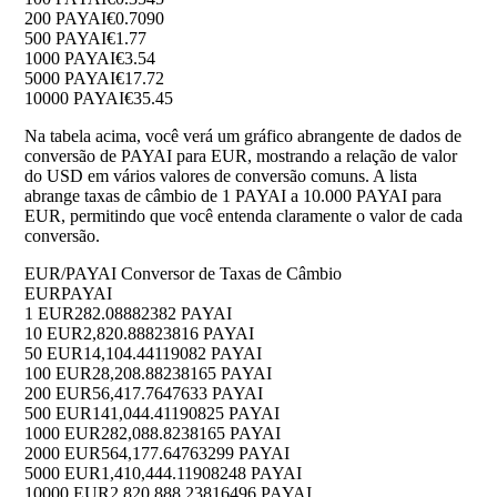
200 PAYAI
€0.7090
500 PAYAI
€1.77
1000 PAYAI
€3.54
5000 PAYAI
€17.72
10000 PAYAI
€35.45
Na tabela acima, você verá um gráfico abrangente de dados de
conversão de PAYAI para EUR, mostrando a relação de valor
do USD em vários valores de conversão comuns. A lista
abrange taxas de câmbio de 1 PAYAI a 10.000 PAYAI para
EUR, permitindo que você entenda claramente o valor de cada
conversão.
EUR/PAYAI Conversor de Taxas de Câmbio
EUR
PAYAI
1 EUR
282.08882382 PAYAI
10 EUR
2,820.88823816 PAYAI
50 EUR
14,104.44119082 PAYAI
100 EUR
28,208.88238165 PAYAI
200 EUR
56,417.7647633 PAYAI
500 EUR
141,044.41190825 PAYAI
1000 EUR
282,088.8238165 PAYAI
2000 EUR
564,177.64763299 PAYAI
5000 EUR
1,410,444.11908248 PAYAI
10000 EUR
2,820,888.23816496 PAYAI