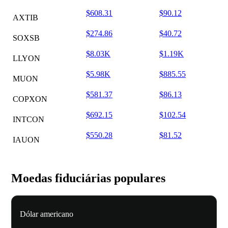
$608.31
$90.12
AXTIB
$274.86
$40.72
SOXSB
$8.03K
$1.19K
LLYON
$5.98K
$885.55
MUON
$581.37
$86.13
COPXON
$692.15
$102.54
INTCON
$550.28
$81.52
IAUON
Moedas fiduciárias populares
Dólar americano