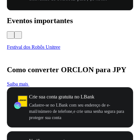
Eventos importantes
Festival dos Robôs Unitree
US
Como converter ORCLON para JPY
Saiba mais
Crie sua conta gratuita no LBank
Cadastre-se no LBank com seu endereço de e-
mail/número de telefone,e crie uma senha segura para
proteger sua conta