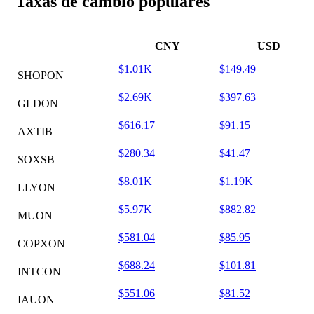
Taxas de câmbio populares
CNY
USD
$1.01K
$149.49
SHOPON
$2.69K
$397.63
GLDON
$616.17
$91.15
AXTIB
$280.34
$41.47
SOXSB
$8.01K
$1.19K
LLYON
$5.97K
$882.82
MUON
$581.04
$85.95
COPXON
$688.24
$101.81
INTCON
$551.06
$81.52
IAUON