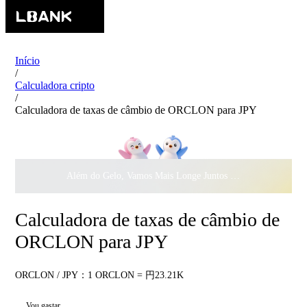
Início
/
Calculadora cripto
/
Calculadora de taxas de câmbio de ORCLON para JPY
Além do Gelo, Vamos Mais Longe Juntos ·
$500.000
ao Dar 
Calculadora de taxas de câmbio de
ORCLON para JPY
ORCLON / JPY：1 ORCLON = 円23.21K
Vou gastar