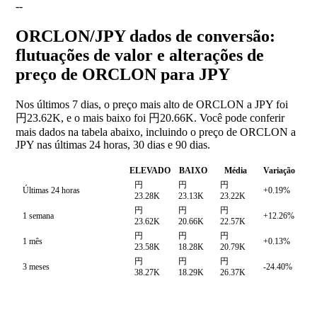
--
ORCLON/JPY dados de conversão:
flutuações de valor e alterações de
preço de ORCLON para JPY
Nos últimos 7 dias, o preço mais alto de ORCLON a JPY foi
円23.62K, e o mais baixo foi 円20.66K. Você pode conferir
mais dados na tabela abaixo, incluindo o preço de ORCLON a
JPY nas últimas 24 horas, 30 dias e 90 dias.
ELEVADO
BAIXO
Média
Variação
円
円
円
Últimas 24 horas
+0.19%
23.28K
23.13K
23.22K
円
円
円
1 semana
+12.26%
23.62K
20.66K
22.57K
円
円
円
1 mês
+0.13%
23.58K
18.28K
20.79K
円
円
円
3 meses
-24.40%
38.27K
18.29K
26.37K