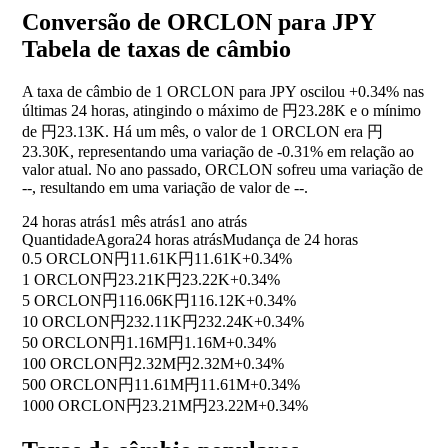
Conversão de ORCLON para JPY
Tabela de taxas de câmbio
A taxa de câmbio de 1 ORCLON para JPY oscilou
+0.34%
nas
últimas 24 horas, atingindo o máximo de 円23.28K e o mínimo
de 円23.13K. Há um mês, o valor de 1 ORCLON era 円
23.30K, representando uma variação de
-0.31%
em relação ao
valor atual. No ano passado, ORCLON sofreu uma variação de
--
, resultando em uma variação de valor de
--
.
24 horas atrás
1 mês atrás
1 ano atrás
Quantidade
Agora
24 horas atrás
Mudança de 24 horas
0.5 ORCLON
円11.61K
円11.61K
+0.34%
1 ORCLON
円23.21K
円23.22K
+0.34%
5 ORCLON
円116.06K
円116.12K
+0.34%
10 ORCLON
円232.11K
円232.24K
+0.34%
50 ORCLON
円1.16M
円1.16M
+0.34%
100 ORCLON
円2.32M
円2.32M
+0.34%
500 ORCLON
円11.61M
円11.61M
+0.34%
1000 ORCLON
円23.21M
円23.22M
+0.34%