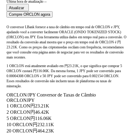
Última hora de atualização --
Atualizar
Compre ORCLON agora
O conversor LBank fornece a taxa de câmbio em tempo real de ORCLON e JPY,
ajudando você a converter facilmente ORACLE (ONDO TOKENIZED STOCK)
(ORCLON) em JPY. Esta ferramenta utiliza dados em tempo real para a conversão. O
resultado da conversão atual mostra que o preço em tempo real de ORCLON é 円
23.21K. Como os preços das criptomoedas oscilam com frequência, recomendamos
que você consulte esta página antes de negociar para ver os resultados de conversão
mais recentes.
1 ORCLON está atualmente avaliado em 円23.21K, o que significa que comprar 5
ORCLON custará 円116.06K. Da mesma forma, 1 JPY pode ser convertido para
0.00004308 ORCLON e 50 JPY pode ser convertido para 0.002154 ORCLON.
Esses resultados de conversão não incluem taxas de plataforma ou taxas de
mineração.
ORCLON/JPY Conversor de Taxas de Câmbio
ORCLON
JPY
1 ORCLON
円23.21K
2 ORCLON
円46.42K
5 ORCLON
円116.06K
10 ORCLON
円232.11K
20 ORCLON
円464.23K