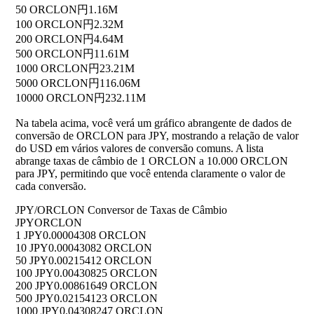
50 ORCLON
円1.16M
100 ORCLON
円2.32M
200 ORCLON
円4.64M
500 ORCLON
円11.61M
1000 ORCLON
円23.21M
5000 ORCLON
円116.06M
10000 ORCLON
円232.11M
Na tabela acima, você verá um gráfico abrangente de dados de
conversão de ORCLON para JPY, mostrando a relação de valor
do USD em vários valores de conversão comuns. A lista
abrange taxas de câmbio de 1 ORCLON a 10.000 ORCLON
para JPY, permitindo que você entenda claramente o valor de
cada conversão.
JPY/ORCLON Conversor de Taxas de Câmbio
JPY
ORCLON
1 JPY
0.00004308 ORCLON
10 JPY
0.00043082 ORCLON
50 JPY
0.00215412 ORCLON
100 JPY
0.00430825 ORCLON
200 JPY
0.00861649 ORCLON
500 JPY
0.02154123 ORCLON
1000 JPY
0.04308247 ORCLON