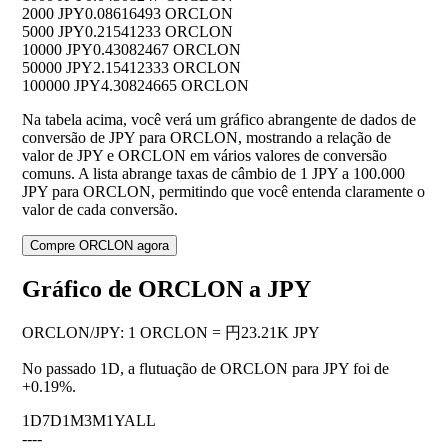
2000 JPY
0.08616493 ORCLON
5000 JPY
0.21541233 ORCLON
10000 JPY
0.43082467 ORCLON
50000 JPY
2.15412333 ORCLON
100000 JPY
4.30824665 ORCLON
Na tabela acima, você verá um gráfico abrangente de dados de
conversão de JPY para ORCLON, mostrando a relação de
valor de JPY e ORCLON em vários valores de conversão
comuns. A lista abrange taxas de câmbio de 1 JPY a 100.000
JPY para ORCLON, permitindo que você entenda claramente o
valor de cada conversão.
Compre ORCLON agora
Gráfico de ORCLON a JPY
ORCLON
/
JPY
:
1 ORCLON = 円23.21K JPY
No passado 1D, a flutuação de ORCLON para JPY foi de
+0.19%
.
1D
7D
1M
3M
1Y
ALL
--
--