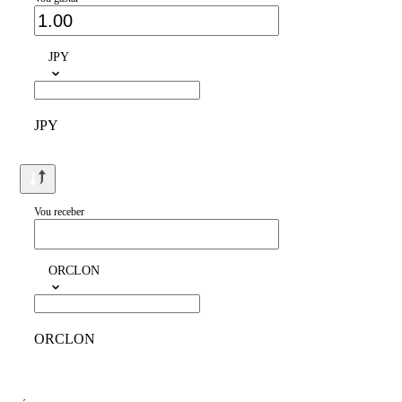
JPY
JPY
Vou receber
ORCLON
ORCLON