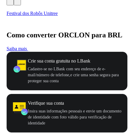
Festival dos Robôs Unitree
US
Como converter ORCLON para BRL
Saiba mais
Crie sua conta gratuita no LBank
Cadastre-se no LBank com seu endereço de e-
mail/número de telefone,e crie uma senha segura para
proteger sua conta
Verifique sua conta
Insira suas informações pessoais e envie um documento
de identidade com foto válido para verificação de
identidade