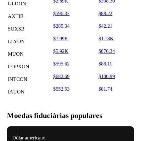
$2.69K
$398.30
GLDON
$596.37
$88.22
AXTIB
$285.34
$42.21
SOXSB
$7.99K
$1.18K
LLYON
$5.92K
$876.34
MUON
$595.62
$88.11
COPXON
$682.69
$100.99
INTCON
$552.53
$81.74
IAUON
Moedas fiduciárias populares
Dólar americano