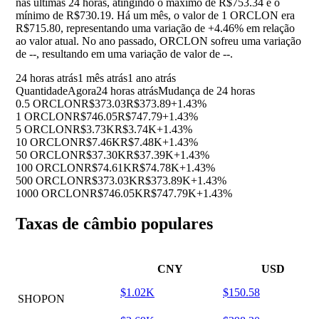
nas últimas 24 horas, atingindo o máximo de R$753.34 e o
mínimo de R$730.19. Há um mês, o valor de 1 ORCLON era
R$715.80, representando uma variação de
+4.46%
em relação
ao valor atual. No ano passado, ORCLON sofreu uma variação
de
--
, resultando em uma variação de valor de
--
.
24 horas atrás
1 mês atrás
1 ano atrás
Quantidade
Agora
24 horas atrás
Mudança de 24 horas
0.5 ORCLON
R$373.03
R$373.89
+1.43%
1 ORCLON
R$746.05
R$747.79
+1.43%
5 ORCLON
R$3.73K
R$3.74K
+1.43%
10 ORCLON
R$7.46K
R$7.48K
+1.43%
50 ORCLON
R$37.30K
R$37.39K
+1.43%
100 ORCLON
R$74.61K
R$74.78K
+1.43%
500 ORCLON
R$373.03K
R$373.89K
+1.43%
1000 ORCLON
R$746.05K
R$747.79K
+1.43%
Taxas de câmbio populares
CNY
USD
$1.02K
$150.58
SHOPON