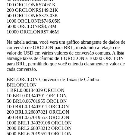
100 ORCLON
R$74.61K
200 ORCLON
R$149.21K
500 ORCLON
R$373.03K
1000 ORCLON
R$746.05K
5000 ORCLON
R$3.73M
10000 ORCLON
R$7.46M
Na tabela acima, você verá um gráfico abrangente de dados de
conversão de ORCLON para BRL, mostrando a relação de
valor do USD em vários valores de conversão comuns. A lista
abrange taxas de câmbio de 1 ORCLON a 10.000 ORCLON
para BRL, permitindo que você entenda claramente o valor de
cada conversão.
BRL/ORCLON Conversor de Taxas de Câmbio
BRL
ORCLON
1 BRL
0.00134039 ORCLON
10 BRL
0.01340391 ORCLON
50 BRL
0.06701955 ORCLON
100 BRL
0.13403911 ORCLON
200 BRL
0.26807821 ORCLON
500 BRL
0.67019553 ORCLON
1000 BRL
1.34039106 ORCLON
2000 BRL
2.68078212 ORCLON
5000 BRL
6.70195529 ORCLON