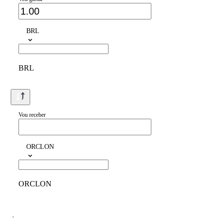
BRL
BRL
Vou receber
ORCLON
ORCLON