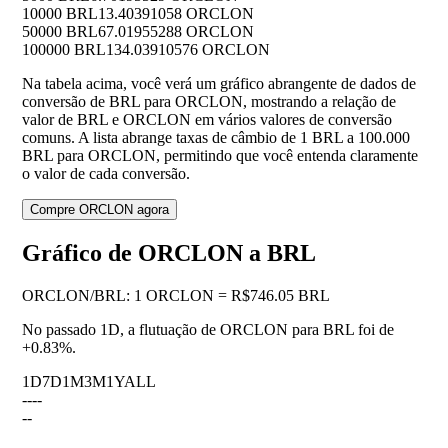
10000 BRL
13.40391058 ORCLON
50000 BRL
67.01955288 ORCLON
100000 BRL
134.03910576 ORCLON
Na tabela acima, você verá um gráfico abrangente de dados de
conversão de BRL para ORCLON, mostrando a relação de
valor de BRL e ORCLON em vários valores de conversão
comuns. A lista abrange taxas de câmbio de 1 BRL a 100.000
BRL para ORCLON, permitindo que você entenda claramente
o valor de cada conversão.
Compre ORCLON agora
Gráfico de ORCLON a BRL
ORCLON
/
BRL
:
1 ORCLON = R$746.05 BRL
No passado 1D, a flutuação de ORCLON para BRL foi de
+0.83%
.
1D
7D
1M
3M
1Y
ALL
--
--
--