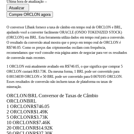
Última hora de atualização --
Atualizar
Compre ORCLON agora
O conversor LBank fornece a taxa de câmbio em tempo real de ORCLON e BRL,
ajudando você a converter facilmente ORACLE (ONDO TOKENIZED STOCK)
(ORCLON) em BRL. Esta ferramenta utiliza dados em tempo real para a conversão.
O resultado da conversão atual mostra que o preço em tempo real de ORCLON é
R$746.05. Como os preços das criptomoedas oscilam com frequência,
recomendamos que você consulte esta página antes de negociar para ver os resultados
de conversão mais recentes.
1 ORCLON está atualmente avaliado em R$746.05, o que significa que comprar 5
ORCLON custará R$3.73K. Da mesma forma, 1 BRL pode ser convertido para
0.00134039 ORCLON e 50 BRL pode ser convertido para 0.0670195 ORCLON.
Esses resultados de conversão não incluem taxas de plataforma ou taxas de
mineração.
ORCLON/BRL Conversor de Taxas de Câmbio
ORCLON
BRL
1 ORCLON
R$746.05
2 ORCLON
R$1.49K
5 ORCLON
R$3.73K
10 ORCLON
R$7.46K
20 ORCLON
R$14.92K
50 ORCLON
R$37.30K