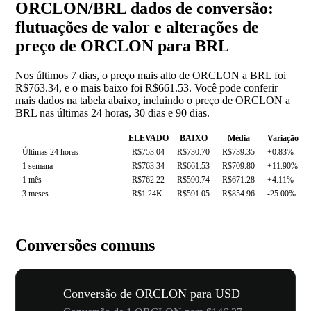
ORCLON/BRL dados de conversão:
flutuações de valor e alterações de
preço de ORCLON para BRL
Nos últimos 7 dias, o preço mais alto de ORCLON a BRL foi
R$763.34, e o mais baixo foi R$661.53. Você pode conferir
mais dados na tabela abaixo, incluindo o preço de ORCLON a
BRL nas últimas 24 horas, 30 dias e 90 dias.
ELEVADO
BAIXO
Média
Variação
Últimas 24 horas
R$753.04
R$730.70
R$739.35
+0.83%
1 semana
R$763.34
R$661.53
R$709.80
+11.90%
1 mês
R$762.22
R$590.74
R$671.28
+4.11%
3 meses
R$1.24K
R$591.05
R$854.96
-25.00%
Conversões comuns
Conversão de ORCLON para USD