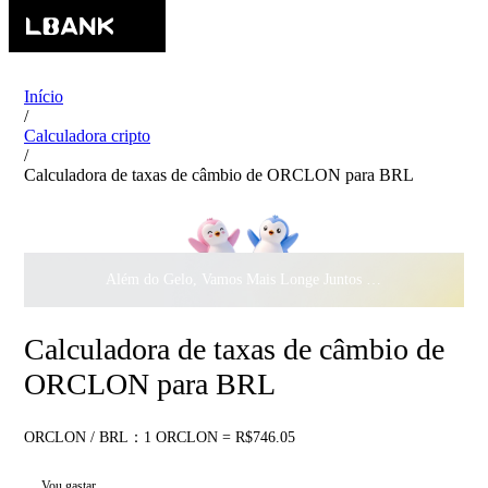
Início
/
Calculadora cripto
/
Calculadora de taxas de câmbio de ORCLON para BRL
Além do Gelo, Vamos Mais Longe Juntos ·
$500.000
ao Dar 
Calculadora de taxas de câmbio de
ORCLON para BRL
ORCLON / BRL：1 ORCLON = R$746.05
Vou gastar