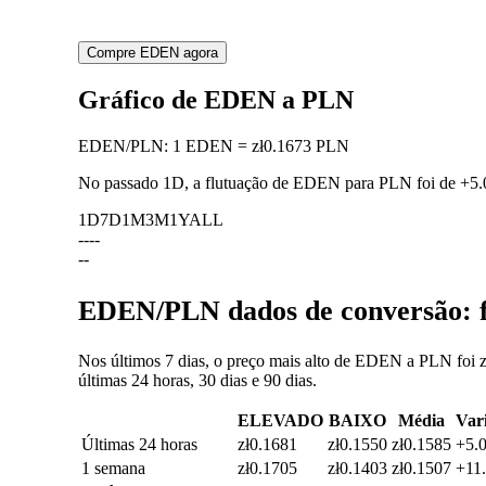
Compre EDEN agora
Gráfico de EDEN a PLN
EDEN
/
PLN
:
1 EDEN = zł0.1673 PLN
No passado 1D, a flutuação de EDEN para PLN foi de
+5
1D
7D
1M
3M
1Y
ALL
--
--
--
EDEN/PLN dados de conversão: fl
Nos últimos 7 dias, o preço mais alto de EDEN a PLN foi z
últimas 24 horas, 30 dias e 90 dias.
ELEVADO
BAIXO
Média
Var
Últimas 24 horas
zł0.1681
zł0.1550
zł0.1585
+5.
1 semana
zł0.1705
zł0.1403
zł0.1507
+11