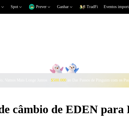
Spot
Prever
Ganhar
TradFi
Eventos import
o, Vamos Mais Longe Juntos ·
$500.000
ao Dar Passos de Pinguim com os Pu
s de câmbio de EDEN para