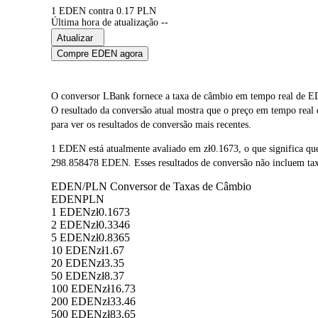
1 EDEN contra 0.17 PLN
Última hora de atualização --
Atualizar
Compre EDEN agora
O conversor LBank fornece a taxa de câmbio em tempo real de 
O resultado da conversão atual mostra que o preço em tempo real
para ver os resultados de conversão mais recentes.
1 EDEN está atualmente avaliado em zł0.1673, o que significa 
298.858478 EDEN. Esses resultados de conversão não incluem tax
EDEN/PLN Conversor de Taxas de Câmbio
EDEN
PLN
1 EDEN
zł0.1673
2 EDEN
zł0.3346
5 EDEN
zł0.8365
10 EDEN
zł1.67
20 EDEN
zł3.35
50 EDEN
zł8.37
100 EDEN
zł16.73
200 EDEN
zł33.46
500 EDEN
zł83.65