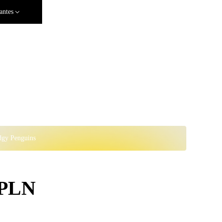
antes
dgy Penguins
 PLN