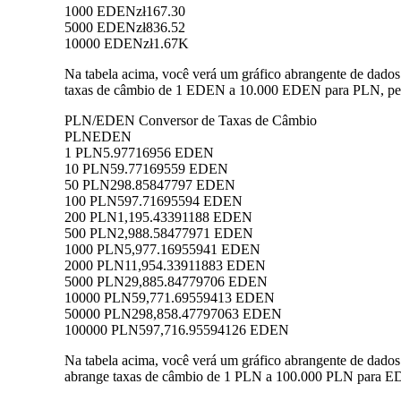
1000 EDEN
zł167.30
5000 EDEN
zł836.52
10000 EDEN
zł1.67K
Na tabela acima, você verá um gráfico abrangente de dado
taxas de câmbio de 1 EDEN a 10.000 EDEN para PLN, perm
PLN/EDEN Conversor de Taxas de Câmbio
PLN
EDEN
1 PLN
5.97716956 EDEN
10 PLN
59.77169559 EDEN
50 PLN
298.85847797 EDEN
100 PLN
597.71695594 EDEN
200 PLN
1,195.43391188 EDEN
500 PLN
2,988.58477971 EDEN
1000 PLN
5,977.16955941 EDEN
2000 PLN
11,954.33911883 EDEN
5000 PLN
29,885.84779706 EDEN
10000 PLN
59,771.69559413 EDEN
50000 PLN
298,858.47797063 EDEN
100000 PLN
597,716.95594126 EDEN
Na tabela acima, você verá um gráfico abrangente de dad
abrange taxas de câmbio de 1 PLN a 100.000 PLN para EDE