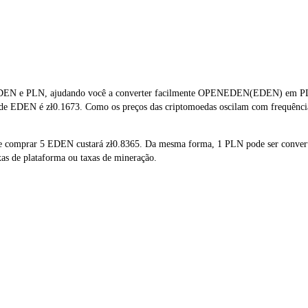
EDEN e PLN, ajudando você a converter facilmente OPENEDEN(EDEN) em PLN. 
 de EDEN é zł0.1673. Como os preços das criptomoedas oscilam com frequência
que comprar 5 EDEN custará zł0.8365. Da mesma forma, 1 PLN pode ser conve
as de plataforma ou taxas de mineração.