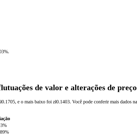
.03%
.
utuações de valor e alterações de pre
ł0.1705, e o mais baixo foi zł0.1403. Você pode conferir mais dados 
iação
03%
.89%